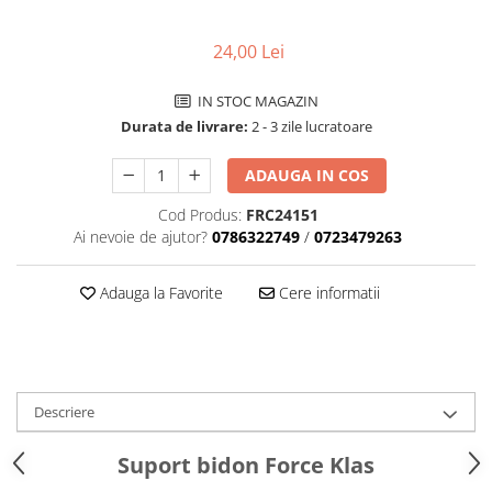
Tija sa bicicleta
Aparatori si protectii
Sei
24,00 Lei
Cric
Coliere si cleme sa
Furca
Huse sa
IN STOC MAGAZIN
Sisteme de pliere
Angrenaje bicicleta
Durata de livrare:
2 - 3 zile lucratoare
Suspensii
Foi angrenaj
Ghidoane
ADAUGA IN COS
Angrenaj pedalier
Rulmenti si suruburi
Butuci pedalieri
Cod Produs:
FRC24151
Roti
Ai nevoie de ajutor?
0786322749
/
0723479263
Brat pedalier
Schimbator de viteze bicicleta
Adauga la Favorite
Cere informatii
Schimbatoare fata
Schimbatoare spate
Manete schimbator si frana
Manete frana bicicleta
Descriere
Manete schimbator bicicleta
Manete mixte frana - schimbator
Suport bidon Force Klas
Rulmenti si coronite