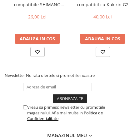
compatibile SHIMANO
compatibil cu Kukirin G2
B05S-RX (compatibil Kukirin
G2/G4 2025)
26,00 Lei
40,00 Lei
ADAUGA IN COS
ADAUGA IN COS
Newsletter
Nu rata ofertele si promotiile noastre
Vreau sa primesc newsletter cu promotiile
magazinului. Afla mai multe in
Politica de
Confidentialitate
MAGAZINUL MEU