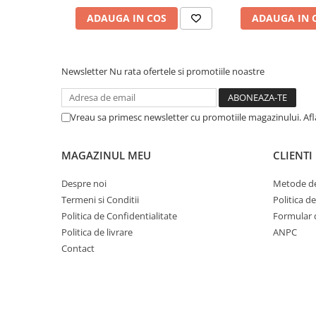
Cuvete bicicleta
ADAUGA IN COS
ADAUGA IN 
Furci bicicleta
Cabluri si camasi
Frana bicicleta
Newsletter
Nu rata ofertele si promotiile noastre
Placute frana bicicleta
Discuri frana bicicleta
Vreau sa primesc newsletter cu promotiile magazinului. Af
Saboti frana bicicleta
Adaptoare frana bicicleta
MAGAZINUL MEU
CLIENTI
Frane pe disc
Despre noi
Metode de
Frane pe janta
Termeni si Conditii
Politica d
Accesorii frane bicicleta
Politica de Confidentialitate
Formular 
Roti bicicleta
Politica de livrare
ANPC
Spite
Contact
Butuci
Accesorii butuci
Roti
Jante bicicleta