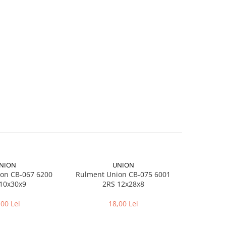
NION
UNION
on CB-067 6200
Rulment Union CB-075 6001
Camera bici
10x30x9
2RS 12x28x8
pentr
,00 Lei
18,00 Lei