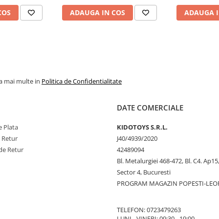
COS
ADAUGA IN COS
ADAUGA I
la mai multe in
Politica de Confidentialitate
DATE COMERCIALE
 Plata
KIDOTOYS S.R.L.
e Retur
J40/4939/2020
de Retur
42489094
Bl. Metalurgiei 468-472, Bl. C4. Ap15,
Sector 4, Bucuresti
PROGRAM MAGAZIN POPESTI-LEO
TELEFON: 0723479263
LUNI - VINERI: 09:30 - 19:00