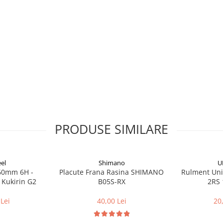
de descrierea lui, produsul poate
PRODUSE SIMILARE
el
Shimano
U
160mm 6H -
Placute Frana Rasina SHIMANO
Rulment Uni
 Kukirin G2
B05S-RX
2RS 
Lei
40,00 Lei
20