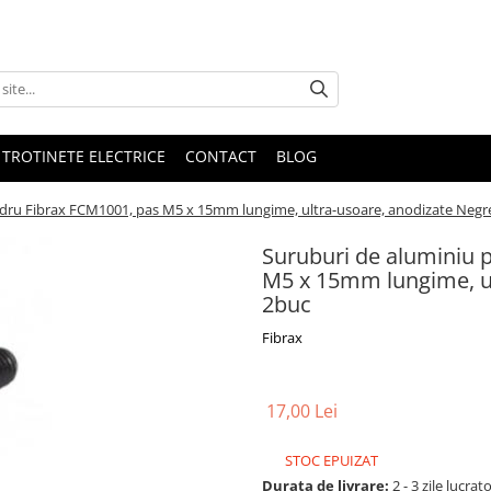
 TROTINETE ELECTRICE
CONTACT
BLOG
dru Fibrax FCM1001, pas M5 x 15mm lungime, ultra-usoare, anodizate Negre,
Suruburi de aluminiu 
M5 x 15mm lungime, ult
2buc
Fibrax
17,00 Lei
STOC EPUIZAT
Durata de livrare:
2 - 3 zile lucrat