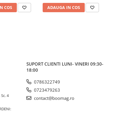
N COS
ADAUGA IN COS
ADAUG
SUPORT CLIENTI
LUNI- VINERI 09:30-
18:00
0786322749
0723479263
 Sc. 4
contact@boomag.ro
RDENI: