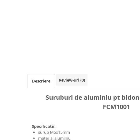
Accesorii biciclete
Scaun bicicleta copii
Chei si scule bicicleta
Portbagaj bicicleta
Antifurt bicicleta
Cosuri bicicleta
Pompa bicicleta
Produse intretinere bicicleta
Review-uri
(0)
Descriere
Accesorii biciclete copii
Claxon bicicleta
Suruburi de aluminiu pt bidon
Bidoane si suporti bicicleta
FCM1001
Suport telefon bicicleta
Oglinzi bicicleta
Specificatii:
Cricuri bicicleta
surub M5x15mm
material aluminiu