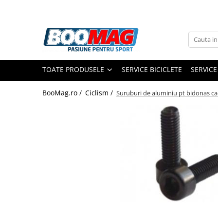
Toate Produsele
Biciclete
TOATE PRODUSELE
SERVICE BICICLETE
SERVICE
Biciclete copii
Biciclete barbati
BooMag.ro /
Ciclism /
Suruburi de aluminiu pt bidonas ca
Biciclete dama
Biciclete mountain bike (MTB)
Biciclete electrice
Biciclete de oras
Biciclete pliabile
Biciclete de trekking
Biciclete Cursiere, Cyclocross
si Gravel