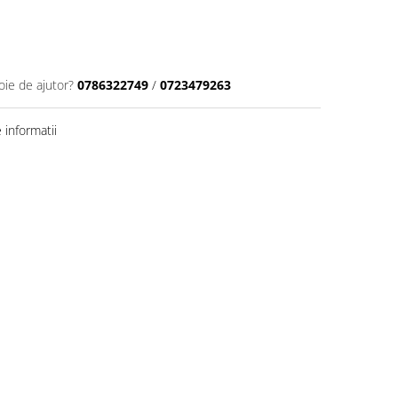
oie de ajutor?
0786322749
/
0723479263
informatii