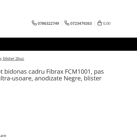
0786322749
0723479263
0,00
 blister 2buc
pt bidonas cadru Fibrax FCM1001, pas
ra-usoare, anodizate Negre, blister
oare