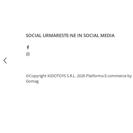
Fond de janta
Sei si tija sa bicicleta
Tija sa bicicleta
Sei
SOCIAL
URMARESTE-NE IN SOCIAL MEDIA
Coliere si cleme sa
Huse sa
Angrenaje bicicleta
Foi angrenaj
Angrenaj pedalier
©Copyright KIDOTOYS S.R.L. 2026
Platforma E-commerce by
Butuci pedalieri
Gomag
Brat pedalier
Schimbator de viteze bicicleta
Schimbatoare fata
Schimbatoare spate
Manete schimbator si frana
Manete frana bicicleta