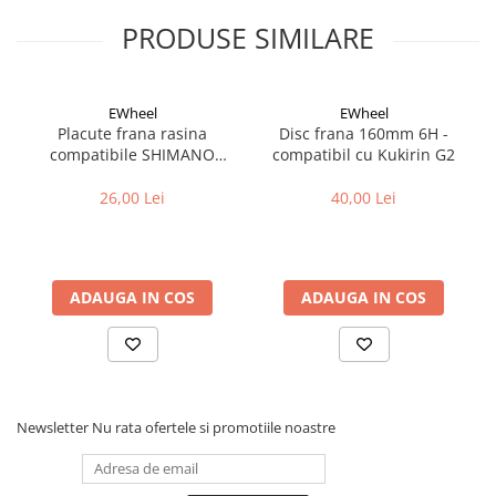
Cuvete bicicleta
PRODUSE SIMILARE
Furci bicicleta
Cabluri si camasi
Frana bicicleta
EWheel
EWheel
Placute frana rasina
Disc frana 160mm 6H -
Placute frana bicicleta
compatibile SHIMANO
compatibil cu Kukirin G2
Discuri frana bicicleta
B05S-RX (compatibil Kukirin
G2/G4 2025)
26,00 Lei
40,00 Lei
Saboti frana bicicleta
Adaptoare frana bicicleta
Frane pe disc
Frane pe janta
ADAUGA IN COS
ADAUGA IN COS
Accesorii frane bicicleta
Roti bicicleta
Spite
Butuci
Newsletter
Nu rata ofertele si promotiile noastre
Accesorii butuci
Roti
Jante bicicleta