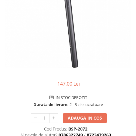
Accesorii biciclete
Scaun bicicleta copii
Chei si scule bicicleta
Portbagaj bicicleta
Antifurt bicicleta
Cosuri bicicleta
Pompa bicicleta
Produse intretinere bicicleta
Accesorii biciclete copii
147,00 Lei
Claxon bicicleta
IN STOC DEPOZIT
Bidoane si suporti bicicleta
Durata de livrare:
2 - 3 zile lucratoare
Suport telefon bicicleta
ADAUGA IN COS
Oglinzi bicicleta
Cricuri bicicleta
Cod Produs:
BSP-2072
Ai nevoie de ajutor?
0786322749
/
0723479263