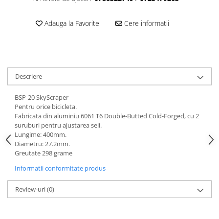
Aparatori noroi bicicleta
Suport bicicleta
Adauga la Favorite
Cere informatii
Lumini bicicleta
Computer bicicleta
Piese biciclete
Descriere
Anvelopa bicicleta
B
SP
-20
SkyScraper
Camera bicicleta
Pentru orice bicicleta
.
Pinioane
Fabricata din aluminiu 6061 T6 Double-Butted Cold-Forged, cu 2
suruburi pentru ajustarea seii.
Lant bicicleta
Lungime: 400mm.
Diametru: 27.2mm.
Urechi cadru bicicleta
Greutate 298 grame
Mansoane si ghidolina
Informatii conformitate produs
Ghidoane bicicleta
Review-uri
(0)
Pipe ghidon
Pedale bicicleta