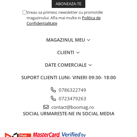
Fond de janta
Vreau sa primesc newsletter cu promotiile
Sei si tija sa bicicleta
magazinului. Afla mai multe in
Politica de
Confidentialitate
Tija sa bicicleta
Sei
MAGAZINUL MEU
Coliere si cleme sa
Huse sa
CLIENTI
Angrenaje bicicleta
DATE COMERCIALE
Foi angrenaj
Angrenaj pedalier
SUPORT CLIENTI
LUNI- VINERI 09:30- 18:00
Butuci pedalieri
0786322749
Brat pedalier
Schimbator de viteze bicicleta
0723479263
contact@boomag.ro
Schimbatoare fata
SOCIAL
URMARESTE-NE IN SOCIAL MEDIA
Schimbatoare spate
Manete schimbator si frana
Manete frana bicicleta