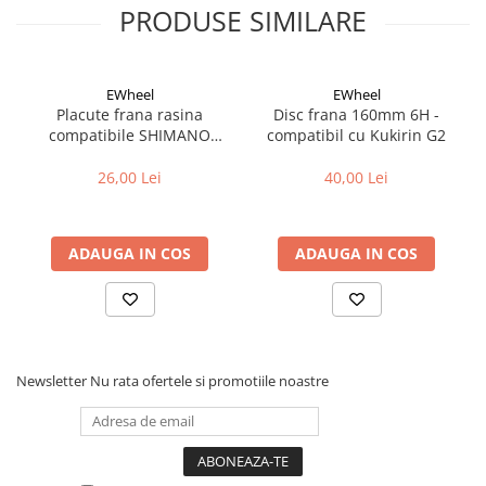
PRODUSE SIMILARE
EWheel
EWheel
Placute frana rasina
Disc frana 160mm 6H -
compatibile SHIMANO
compatibil cu Kukirin G2
B05S-RX (compatibil Kukirin
G2/G4 2025)
26,00 Lei
40,00 Lei
ADAUGA IN COS
ADAUGA IN COS
Newsletter
Nu rata ofertele si promotiile noastre