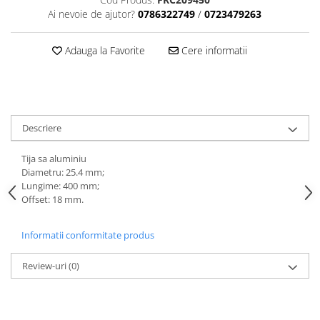
Tija sa bicicleta
Ai nevoie de ajutor?
0786322749
/
0723479263
Aparatori si protectii
Sei
Cric
Coliere si cleme sa
Adauga la Favorite
Cere informatii
Furca
Huse sa
Sisteme de pliere
Angrenaje bicicleta
Suspensii
Foi angrenaj
Ghidoane
Angrenaj pedalier
Descriere
Rulmenti si suruburi
Butuci pedalieri
Roti
Brat pedalier
Tija sa aluminiu
Diametru: 25.4 mm;
Schimbator de viteze bicicleta
Lungime: 400 mm;
Schimbatoare fata
Offset: 18 mm.
Schimbatoare spate
Manete schimbator si frana
Informatii conformitate produs
Manete frana bicicleta
Review-uri
(0)
Manete schimbator bicicleta
Manete mixte frana - schimbator
Rulmenti si coronite