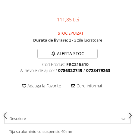
Aparatori noroi bicicleta
Suport bicicleta
111,85 Lei
Lumini bicicleta
Computer bicicleta
STOC EPUIZAT
Durata de livrare:
2 - 3 zile lucratoare
Piese biciclete
Anvelopa bicicleta
ALERTA STOC
Camera bicicleta
Cod Produs:
FRC215510
Ai nevoie de ajutor?
0786322749
/
0723479263
Pinioane
Lant bicicleta
Adauga la Favorite
Cere informatii
Urechi cadru bicicleta
Mansoane si ghidolina
Ghidoane bicicleta
Pipe ghidon
Descriere
Pedale bicicleta
Tija sa aluminiu cu suspensie 40 mm