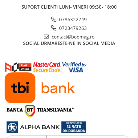
Manete schimbator bicicleta
SUPORT CLIENTI
LUNI- VINERI 09:30- 18:00
Manete mixte frana - schimbator
0786322749
Rulmenti si coronite
0723479263
Echipament ciclism
contact@boomag.ro
SOCIAL
URMARESTE-NE IN SOCIAL MEDIA
Ochelari
Casca bicicleta
Protectii
Sosete
Rucsaci si borsete ciclism
Manusi bicicleta
Pantofi ciclism
Imbracaminte ciclism barbati
Imbracaminte ciclism dama
Imbracaminte ciclism copii