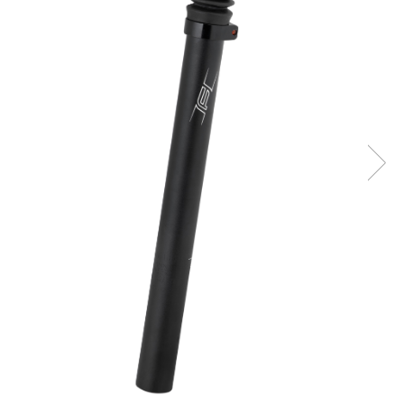
Accesorii biciclete
Scaun bicicleta copii
Chei si scule bicicleta
Portbagaj bicicleta
Antifurt bicicleta
Cosuri bicicleta
Pompa bicicleta
Produse intretinere bicicleta
Accesorii biciclete copii
Claxon bicicleta
Bidoane si suporti bicicleta
Suport telefon bicicleta
Oglinzi bicicleta
Cricuri bicicleta