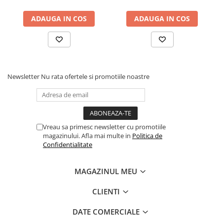
Fond de janta
ADAUGA IN COS
ADAUGA IN COS
Sei si tija sa bicicleta
Tija sa bicicleta
Sei
Coliere si cleme sa
Newsletter
Nu rata ofertele si promotiile noastre
Huse sa
Angrenaje bicicleta
Foi angrenaj
Angrenaj pedalier
Vreau sa primesc newsletter cu promotiile
Butuci pedalieri
magazinului. Afla mai multe in
Politica de
Confidentialitate
Brat pedalier
Schimbator de viteze bicicleta
MAGAZINUL MEU
Schimbatoare fata
Schimbatoare spate
CLIENTI
Manete schimbator si frana
DATE COMERCIALE
Manete frana bicicleta