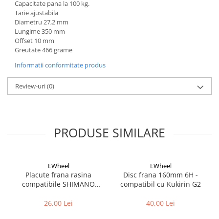
Cuvete bicicleta
Capacitate pana la 100 kg.
Tarie ajustabila
Furci bicicleta
Diametru 27,2 mm
Lungime 350 mm
Cabluri si camasi
Offset 10 mm
Frana bicicleta
Greutate 466 grame
Placute frana bicicleta
Informatii conformitate produs
Discuri frana bicicleta
Review-uri
(0)
Saboti frana bicicleta
Adaptoare frana bicicleta
Frane pe disc
Frane pe janta
PRODUSE SIMILARE
Accesorii frane bicicleta
Roti bicicleta
EWheel
EWheel
Spite
Placute frana rasina
Disc frana 160mm 6H -
Butuci
compatibile SHIMANO
compatibil cu Kukirin G2
B05S-RX (compatibil Kukirin
Accesorii butuci
G2/G4 2025)
26,00 Lei
40,00 Lei
Roti
Jante bicicleta