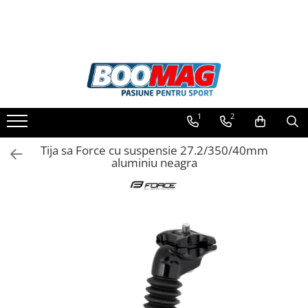
Toate Produsele
Biciclete
Biciclete copii
1
2
Biciclete barbati
Biciclete dama
Tija sa Force cu suspensie 27.2/350/40mm
aluminiu neagra
Biciclete mountain bike (MTB)
Biciclete electrice
Biciclete de oras
Biciclete pliabile
Biciclete de trekking
Biciclete Cursiere, Cyclocross
si Gravel