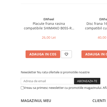
Aparatori noroi bicicleta
Suport bicicleta
Lumini bicicleta
EWheel
EWhe
Placute frana rasina
Disc frana 
Computer bicicleta
compatibile SHIMANO B05S-RX
compatibil cu
(compatibil Kukirin G2/G4 2025)
Piese biciclete
26,00 Lei
40,00 
Anvelopa bicicleta
Camera bicicleta
ADAUGA IN COS
ADAUGA IN 
Pinioane
Lant bicicleta
Urechi cadru bicicleta
Newsletter
Nu rata ofertele si promotiile noastre
Mansoane si ghidolina
Ghidoane bicicleta
Vreau sa primesc newsletter cu promotiile magazinului. Af
Pipe ghidon
MAGAZINUL MEU
CLIENTI
Pedale bicicleta