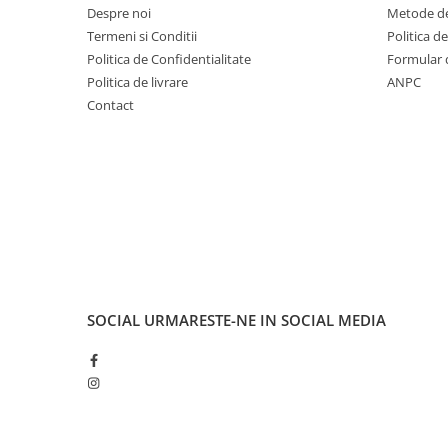
Cuvete bicicleta
Despre noi
Metode de
Termeni si Conditii
Politica d
Furci bicicleta
Politica de Confidentialitate
Formular 
Cabluri si camasi
Politica de livrare
ANPC
Frana bicicleta
Contact
Placute frana bicicleta
Discuri frana bicicleta
Saboti frana bicicleta
Adaptoare frana bicicleta
Frane pe disc
Frane pe janta
Accesorii frane bicicleta
Roti bicicleta
SOCIAL
URMARESTE-NE IN SOCIAL MEDIA
Spite
Butuci
Accesorii butuci
Roti
Jante bicicleta