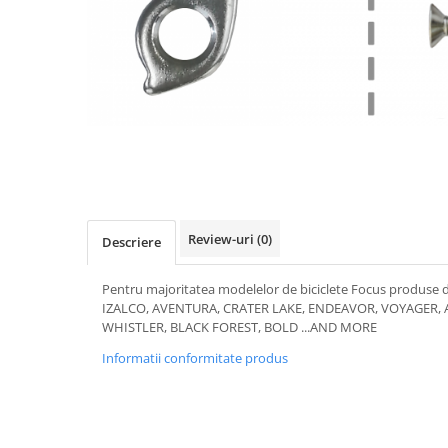
Accesorii biciclete
Scaun bicicleta copii
Chei si scule bicicleta
Portbagaj bicicleta
Antifurt bicicleta
Cosuri bicicleta
Pompa bicicleta
Produse intretinere bicicleta
Review-uri
(0)
Descriere
Accesorii biciclete copii
Pentru majoritatea modelelor de biciclete Focus produse 
Claxon bicicleta
IZALCO, AVENTURA, CRATER LAKE, ENDEAVOR, VOYAGER,
WHISTLER, BLACK FOREST, BOLD ...AND MORE
Bidoane si suporti bicicleta
Informatii conformitate produs
Suport telefon bicicleta
Oglinzi bicicleta
Cricuri bicicleta