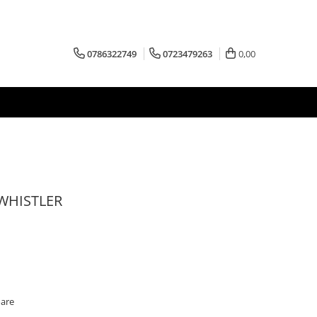
0786322749
0723479263
0,00
WHISTLER
oare