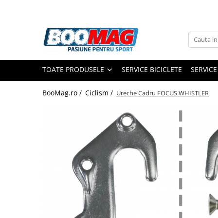
Toate Produsele
Biciclete
TOATE PRODUSELE
SERVICE BICICLETE
SERVICE
Biciclete copii
Biciclete barbati
BooMag.ro /
Ciclism /
Ureche Cadru FOCUS WHISTLER
Biciclete dama
Biciclete mountain bike (MTB)
Biciclete electrice
Biciclete de oras
Biciclete pliabile
Biciclete de trekking
Biciclete Cursiere, Cyclocross
si Gravel