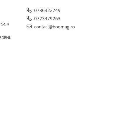
0786322749
0723479263
 Sc. 4
contact@boomag.ro
RDENI: