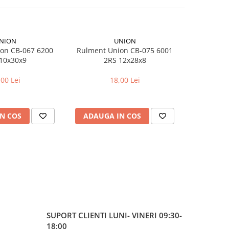
NION
UNION
on CB-067 6200
Rulment Union CB-075 6001
Camera bici
10x30x9
2RS 12x28x8
pentr
,00 Lei
18,00 Lei
N COS
ADAUGA IN COS
ADAUG
SUPORT CLIENTI
LUNI- VINERI 09:30-
18:00