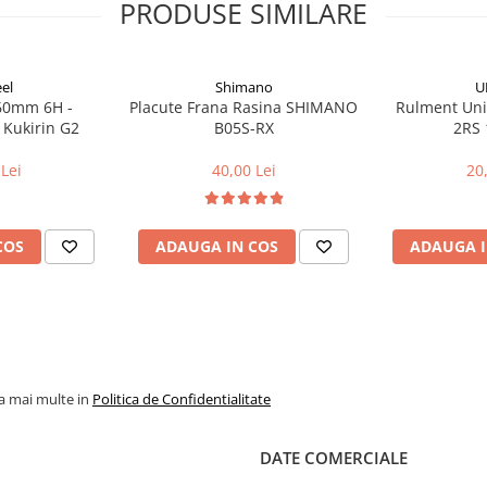
PRODUSE SIMILARE
el
Shimano
U
160mm 6H -
Placute Frana Rasina SHIMANO
Rulment Uni
 Kukirin G2
B05S-RX
2RS 
Lei
40,00 Lei
20
COS
ADAUGA IN COS
ADAUGA I
la mai multe in
Politica de Confidentialitate
DATE COMERCIALE