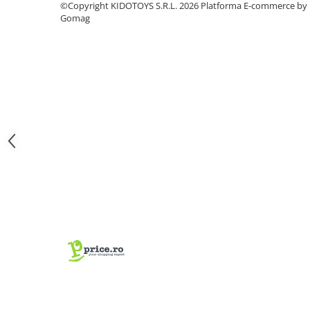
©Copyright KIDOTOYS S.R.L. 2026
Platforma E-commerce by
Fond de janta
Gomag
Sei si tija sa bicicleta
Tija sa bicicleta
Sei
Coliere si cleme sa
Huse sa
Angrenaje bicicleta
Foi angrenaj
Angrenaj pedalier
Butuci pedalieri
Brat pedalier
Schimbator de viteze bicicleta
Schimbatoare fata
Schimbatoare spate
Manete schimbator si frana
Manete frana bicicleta