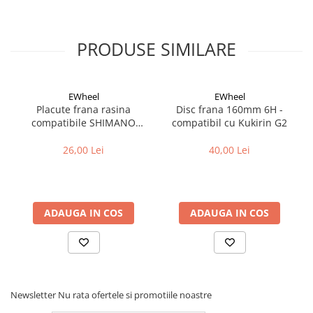
PRODUSE SIMILARE
EWheel
EWheel
Placute frana rasina
Disc frana 160mm 6H -
compatibile SHIMANO
compatibil cu Kukirin G2
B05S-RX (compatibil Kukirin
G2/G4 2025)
26,00 Lei
40,00 Lei
ADAUGA IN COS
ADAUGA IN COS
Newsletter
Nu rata ofertele si promotiile noastre