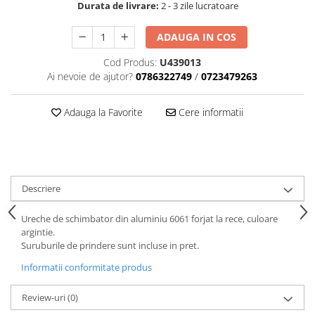
Tija sa bicicleta
Durata de livrare:
2 - 3 zile lucratoare
Aparatori si protectii
Sei
ADAUGA IN COS
Cric
Coliere si cleme sa
Furca
Huse sa
Cod Produs:
U439013
Sisteme de pliere
Angrenaje bicicleta
Ai nevoie de ajutor?
0786322749
/
0723479263
Suspensii
Foi angrenaj
Ghidoane
Adauga la Favorite
Cere informatii
Angrenaj pedalier
Rulmenti si suruburi
Butuci pedalieri
Roti
Brat pedalier
Schimbator de viteze bicicleta
Descriere
Schimbatoare fata
Schimbatoare spate
Ureche de schimbator din aluminiu 6061 forjat la rece, culoare
Manete schimbator si frana
argintie.
Suruburile de prindere sunt incluse in pret.
Manete frana bicicleta
Informatii conformitate produs
Manete schimbator bicicleta
Manete mixte frana - schimbator
Review-uri
(0)
Rulmenti si coronite