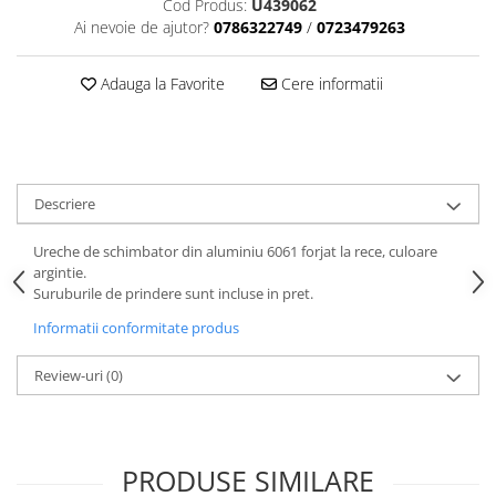
Cod Produs:
U439062
Tija sa bicicleta
Ai nevoie de ajutor?
0786322749
/
0723479263
Aparatori si protectii
Sei
Cric
Coliere si cleme sa
Adauga la Favorite
Cere informatii
Furca
Huse sa
Sisteme de pliere
Angrenaje bicicleta
Suspensii
Foi angrenaj
Ghidoane
Angrenaj pedalier
Rulmenti si suruburi
Descriere
Butuci pedalieri
Roti
Brat pedalier
Ureche de schimbator din aluminiu 6061 forjat la rece, culoare
Schimbator de viteze bicicleta
argintie.
Suruburile de prindere sunt incluse in pret.
Schimbatoare fata
Informatii conformitate produs
Schimbatoare spate
Manete schimbator si frana
Review-uri
(0)
Manete frana bicicleta
Manete schimbator bicicleta
Manete mixte frana - schimbator
PRODUSE SIMILARE
Rulmenti si coronite