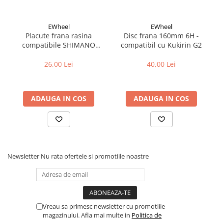
EWheel
EWheel
Placute frana rasina
Disc frana 160mm 6H -
compatibile SHIMANO
compatibil cu Kukirin G2
B05S-RX (compatibil Kukirin
G2/G4 2025)
26,00 Lei
40,00 Lei
ADAUGA IN COS
ADAUGA IN COS
Newsletter
Nu rata ofertele si promotiile noastre
Vreau sa primesc newsletter cu promotiile
magazinului. Afla mai multe in
Politica de