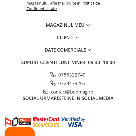
magazinului. Afla mai multe in
Politica de
Fond de janta
Confidentialitate
Sei si tija sa bicicleta
MAGAZINUL MEU
Tija sa bicicleta
Sei
CLIENTI
Coliere si cleme sa
Huse sa
DATE COMERCIALE
Angrenaje bicicleta
SUPORT CLIENTI
LUNI- VINERI 09:30- 18:00
Foi angrenaj
Angrenaj pedalier
0786322749
Butuci pedalieri
0723479263
Brat pedalier
contact@boomag.ro
Schimbator de viteze bicicleta
SOCIAL
URMARESTE-NE IN SOCIAL MEDIA
Schimbatoare fata
Schimbatoare spate
Manete schimbator si frana
Manete frana bicicleta