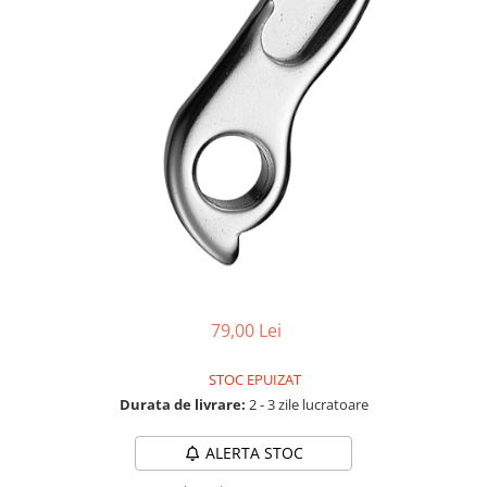
Accesorii biciclete
Scaun bicicleta copii
Chei si scule bicicleta
Portbagaj bicicleta
Antifurt bicicleta
Cosuri bicicleta
Pompa bicicleta
Produse intretinere bicicleta
Accesorii biciclete copii
Claxon bicicleta
79,00 Lei
Bidoane si suporti bicicleta
STOC EPUIZAT
Suport telefon bicicleta
Durata de livrare:
2 - 3 zile lucratoare
Oglinzi bicicleta
ALERTA STOC
Cricuri bicicleta