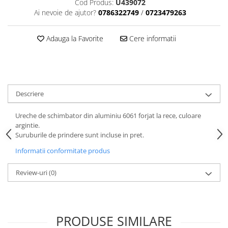
Cod Produs:
U439072
Aparatori noroi bicicleta
Ai nevoie de ajutor?
0786322749
/
0723479263
Suport bicicleta
Lumini bicicleta
Adauga la Favorite
Cere informatii
Computer bicicleta
Piese biciclete
Anvelopa bicicleta
Descriere
Camera bicicleta
Ureche de schimbator din aluminiu 6061 forjat la rece, culoare
Pinioane
argintie.
Suruburile de prindere sunt incluse in pret.
Lant bicicleta
Informatii conformitate produs
Urechi cadru bicicleta
Mansoane si ghidolina
Review-uri
(0)
Ghidoane bicicleta
Pipe ghidon
Pedale bicicleta
PRODUSE SIMILARE