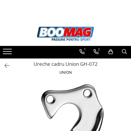
Toate Produsele
Biciclete
Biciclete copii
1
2
Biciclete barbati
Biciclete dama
Ureche cadru Union GH-072
Biciclete mountain bike (MTB)
UNION
Biciclete electrice
Biciclete de oras
Biciclete pliabile
Biciclete de trekking
Biciclete Cursiere, Cyclocross
si Gravel