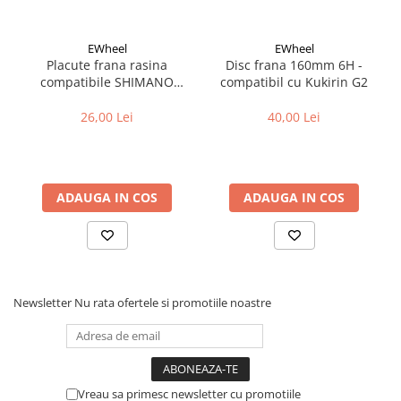
Cuvete bicicleta
Furci bicicleta
EWheel
EWheel
Cabluri si camasi
Placute frana rasina
Disc frana 160mm 6H -
compatibile SHIMANO
compatibil cu Kukirin G2
Frana bicicleta
B05S-RX (compatibil Kukirin
G2/G4 2025)
26,00 Lei
40,00 Lei
Placute frana bicicleta
Discuri frana bicicleta
Saboti frana bicicleta
Adaptoare frana bicicleta
ADAUGA IN COS
ADAUGA IN COS
Frane pe disc
Frane pe janta
Accesorii frane bicicleta
Roti bicicleta
Newsletter
Nu rata ofertele si promotiile noastre
Spite
Butuci
Accesorii butuci
Roti
Vreau sa primesc newsletter cu promotiile
Jante bicicleta