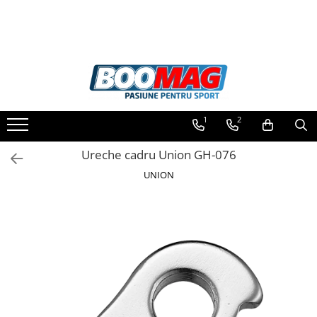
Toate Produsele
Biciclete
Biciclete copii
1
2
Biciclete barbati
Biciclete dama
Ureche cadru Union GH-076
Biciclete mountain bike (MTB)
UNION
Biciclete electrice
Biciclete de oras
Biciclete pliabile
Biciclete de trekking
Biciclete Cursiere, Cyclocross
si Gravel