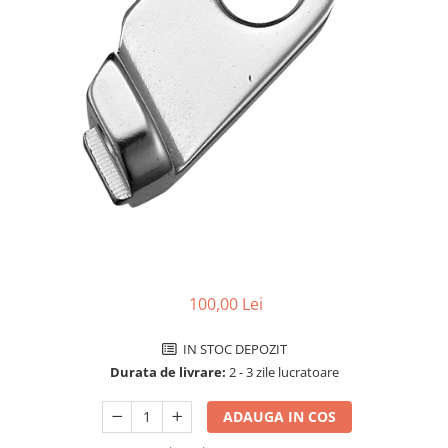
Accesorii biciclete
Scaun bicicleta copii
Chei si scule bicicleta
Portbagaj bicicleta
Antifurt bicicleta
Cosuri bicicleta
Pompa bicicleta
Produse intretinere bicicleta
Accesorii biciclete copii
Claxon bicicleta
100,00 Lei
Bidoane si suporti bicicleta
IN STOC DEPOZIT
Suport telefon bicicleta
Durata de livrare:
2 - 3 zile lucratoare
Oglinzi bicicleta
ADAUGA IN COS
Cricuri bicicleta