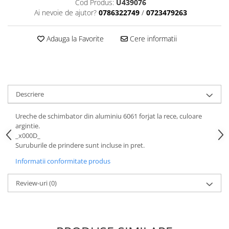
Cod Produs:
U439076
Aparatori noroi bicicleta
Ai nevoie de ajutor?
0786322749
/
0723479263
Suport bicicleta
Lumini bicicleta
Adauga la Favorite
Cere informatii
Computer bicicleta
Piese biciclete
Anvelopa bicicleta
Descriere
Camera bicicleta
Ureche de schimbator din aluminiu 6061 forjat la rece, culoare
Pinioane
argintie.
_x000D_
Lant bicicleta
Suruburile de prindere sunt incluse in pret.
Urechi cadru bicicleta
Informatii conformitate produs
Mansoane si ghidolina
Review-uri
(0)
Ghidoane bicicleta
Pipe ghidon
Pedale bicicleta