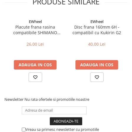
PRODUSE SIMILARE
Cuvete bicicleta
Furci bicicleta
Cabluri si camasi
EWheel
EWheel
Placute frana rasina
Disc frana 160mm 6H -
Frana bicicleta
compatibile SHIMANO
compatibil cu Kukirin G2
B05S-RX (compatibil Kukirin
Placute frana bicicleta
G2/G4 2025)
26,00 Lei
40,00 Lei
Discuri frana bicicleta
Saboti frana bicicleta
Adaptoare frana bicicleta
ADAUGA IN COS
ADAUGA IN COS
Frane pe disc
Frane pe janta
Accesorii frane bicicleta
Roti bicicleta
Newsletter
Nu rata ofertele si promotiile noastre
Spite
Butuci
Accesorii butuci
Roti
Vreau sa primesc newsletter cu promotiile
Jante bicicleta