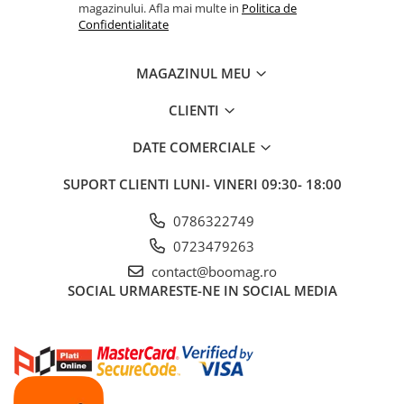
magazinului. Afla mai multe in
Politica de
Fond de janta
Confidentialitate
Sei si tija sa bicicleta
MAGAZINUL MEU
Tija sa bicicleta
Sei
CLIENTI
Coliere si cleme sa
Huse sa
DATE COMERCIALE
Angrenaje bicicleta
SUPORT CLIENTI
LUNI- VINERI 09:30- 18:00
Foi angrenaj
Angrenaj pedalier
0786322749
Butuci pedalieri
0723479263
Brat pedalier
contact@boomag.ro
SOCIAL
URMARESTE-NE IN SOCIAL MEDIA
Schimbator de viteze bicicleta
Schimbatoare fata
Schimbatoare spate
Manete schimbator si frana
Manete frana bicicleta