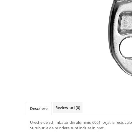
Accesorii biciclete
Scaun bicicleta copii
Chei si scule bicicleta
Portbagaj bicicleta
Antifurt bicicleta
Cosuri bicicleta
Pompa bicicleta
Produse intretinere bicicleta
Accesorii biciclete copii
Claxon bicicleta
Bidoane si suporti bicicleta
Suport telefon bicicleta
Review-uri
(0)
Descriere
Oglinzi bicicleta
Ureche de schimbator din aluminiu 6061 forjat la rece, culo
Cricuri bicicleta
Suruburile de prindere sunt incluse in pret.