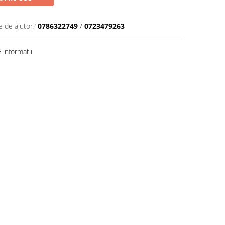
e de ajutor?
0786322749
/
0723479263
informatii