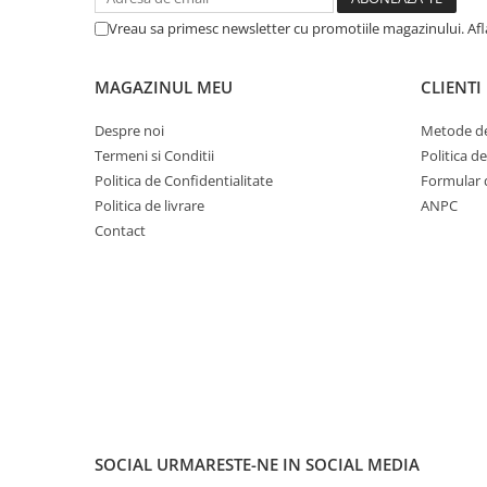
Cuvete bicicleta
Vreau sa primesc newsletter cu promotiile magazinului. Af
Furci bicicleta
Cabluri si camasi
MAGAZINUL MEU
CLIENTI
Frana bicicleta
Despre noi
Metode de
Placute frana bicicleta
Termeni si Conditii
Politica d
Discuri frana bicicleta
Politica de Confidentialitate
Formular 
Saboti frana bicicleta
Politica de livrare
ANPC
Adaptoare frana bicicleta
Contact
Frane pe disc
Frane pe janta
Accesorii frane bicicleta
Roti bicicleta
Spite
Butuci
Accesorii butuci
Roti
SOCIAL
URMARESTE-NE IN SOCIAL MEDIA
Jante bicicleta