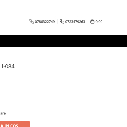
0786322749
0723479263
0,00
H-084
oare
A IN COS