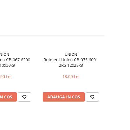
NION
UNION
on CB-067 6200
Rulment Union CB-075 6001
Camera bici
10x30x9
2RS 12x28x8
pentr
,00 Lei
18,00 Lei
N COS
ADAUGA IN COS
ADAUG