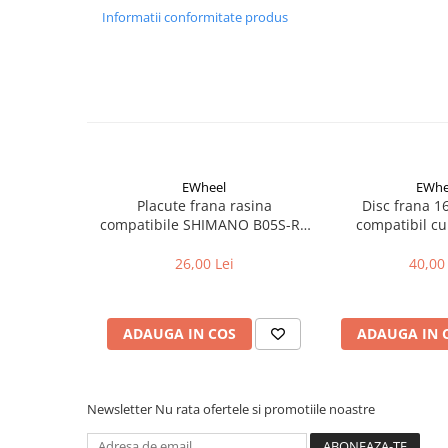
Aparatori noroi bicicleta
Informatii conformitate produs
Suport bicicleta
Lumini bicicleta
Computer bicicleta
Piese biciclete
Anvelopa bicicleta
EWheel
EWhe
Placute frana rasina
Disc frana 
Camera bicicleta
compatibile SHIMANO B05S-RX
compatibil cu
Pinioane
(compatibil Kukirin G2/G4 2025)
26,00 Lei
40,00 
Lant bicicleta
Urechi cadru bicicleta
Mansoane si ghidolina
ADAUGA IN COS
ADAUGA IN 
Ghidoane bicicleta
Pipe ghidon
Newsletter
Nu rata ofertele si promotiile noastre
Pedale bicicleta