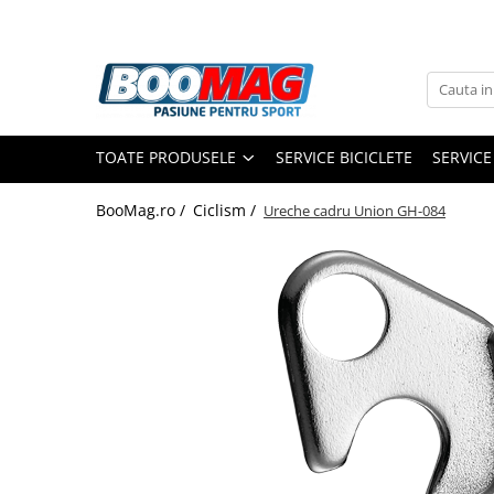
Toate Produsele
Biciclete
TOATE PRODUSELE
SERVICE BICICLETE
SERVICE
Biciclete copii
Biciclete barbati
BooMag.ro /
Ciclism /
Ureche cadru Union GH-084
Biciclete dama
Biciclete mountain bike (MTB)
Biciclete electrice
Biciclete de oras
Biciclete pliabile
Biciclete de trekking
Biciclete Cursiere, Cyclocross
si Gravel