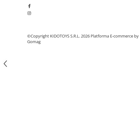
Fond de janta
Sei si tija sa bicicleta
Tija sa bicicleta
Sei
©Copyright KIDOTOYS S.R.L. 2026
Platforma E-commerce by
Gomag
Coliere si cleme sa
Huse sa
Angrenaje bicicleta
Foi angrenaj
Angrenaj pedalier
Butuci pedalieri
Brat pedalier
Schimbator de viteze bicicleta
Schimbatoare fata
Schimbatoare spate
Manete schimbator si frana
Manete frana bicicleta