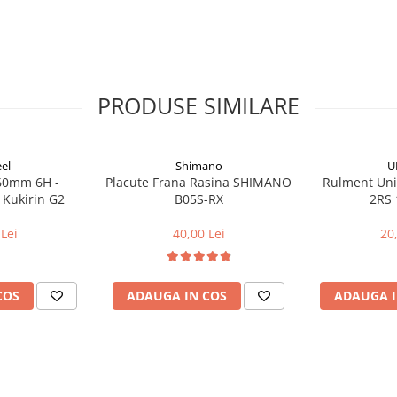
PRODUSE SIMILARE
el
Shimano
U
160mm 6H -
Placute Frana Rasina SHIMANO
Rulment Uni
 Kukirin G2
B05S-RX
2RS 
Lei
40,00 Lei
20
COS
ADAUGA IN COS
ADAUGA I