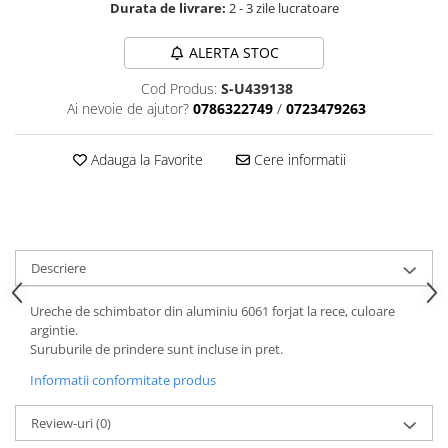
Aparatori noroi bicicleta
Durata de livrare:
2 - 3 zile lucratoare
Suport bicicleta
ALERTA STOC
Lumini bicicleta
Cod Produs:
S-U439138
Computer bicicleta
Ai nevoie de ajutor?
0786322749
/
0723479263
Piese biciclete
Adauga la Favorite
Cere informatii
Anvelopa bicicleta
Camera bicicleta
Pinioane
Lant bicicleta
Descriere
Urechi cadru bicicleta
Ureche de schimbator din aluminiu 6061 forjat la rece, culoare
Mansoane si ghidolina
argintie.
Suruburile de prindere sunt incluse in pret.
Ghidoane bicicleta
Informatii conformitate produs
Pipe ghidon
Pedale bicicleta
Review-uri
(0)