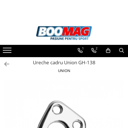
Toate Produsele
Biciclete
Biciclete copii
1
2
Biciclete barbati
Biciclete dama
Ureche cadru Union GH-138
Biciclete mountain bike (MTB)
UNION
Biciclete electrice
Biciclete de oras
Biciclete pliabile
Biciclete de trekking
Biciclete Cursiere, Cyclocross
si Gravel