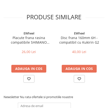
Cuvete bicicleta
Furci bicicleta
PRODUSE SIMILARE
Cabluri si camasi
Frana bicicleta
Placute frana bicicleta
EWheel
EWheel
Discuri frana bicicleta
Placute frana rasina
Disc frana 160mm 6H -
compatibile SHIMANO
compatibil cu Kukirin G2
Saboti frana bicicleta
B05S-RX (compatibil Kukirin
Adaptoare frana bicicleta
G2/G4 2025)
26,00 Lei
40,00 Lei
Frane pe disc
Frane pe janta
ADAUGA IN COS
ADAUGA IN COS
Accesorii frane bicicleta
Roti bicicleta
Spite
Butuci
Accesorii butuci
Newsletter
Nu rata ofertele si promotiile noastre
Roti
Jante bicicleta