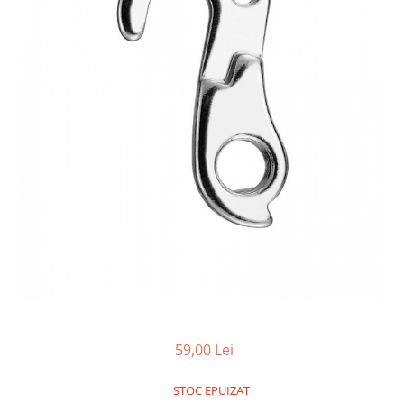
Accesorii biciclete
Scaun bicicleta copii
Chei si scule bicicleta
Portbagaj bicicleta
Antifurt bicicleta
Cosuri bicicleta
Pompa bicicleta
Produse intretinere bicicleta
Accesorii biciclete copii
Claxon bicicleta
Bidoane si suporti bicicleta
Suport telefon bicicleta
59,00 Lei
Oglinzi bicicleta
Cricuri bicicleta
STOC EPUIZAT