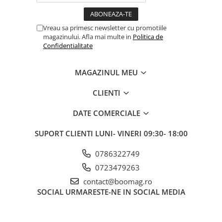
Fond de janta
Sei si tija sa bicicleta
Vreau sa primesc newsletter cu promotiile
magazinului. Afla mai multe in
Politica de
Tija sa bicicleta
Confidentialitate
Sei
Coliere si cleme sa
MAGAZINUL MEU
Huse sa
Angrenaje bicicleta
CLIENTI
Foi angrenaj
DATE COMERCIALE
Angrenaj pedalier
SUPORT CLIENTI
LUNI- VINERI 09:30- 18:00
Butuci pedalieri
Brat pedalier
0786322749
Schimbator de viteze bicicleta
0723479263
Schimbatoare fata
contact@boomag.ro
Schimbatoare spate
SOCIAL
URMARESTE-NE IN SOCIAL MEDIA
Manete schimbator si frana
Manete frana bicicleta