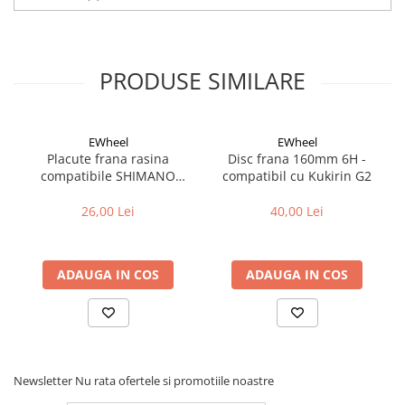
PRODUSE SIMILARE
EWheel
EWheel
Placute frana rasina
Disc frana 160mm 6H -
compatibile SHIMANO
compatibil cu Kukirin G2
B05S-RX (compatibil Kukirin
G2/G4 2025)
26,00 Lei
40,00 Lei
ADAUGA IN COS
ADAUGA IN COS
Newsletter
Nu rata ofertele si promotiile noastre