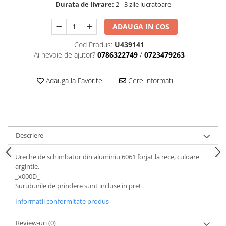
Tija sa bicicleta
Durata de livrare:
2 - 3 zile lucratoare
Aparatori si protectii
Sei
ADAUGA IN COS
Cric
Coliere si cleme sa
Furca
Huse sa
Cod Produs:
U439141
Sisteme de pliere
Angrenaje bicicleta
Ai nevoie de ajutor?
0786322749
/
0723479263
Suspensii
Foi angrenaj
Ghidoane
Adauga la Favorite
Cere informatii
Angrenaj pedalier
Rulmenti si suruburi
Butuci pedalieri
Roti
Brat pedalier
Schimbator de viteze bicicleta
Descriere
Schimbatoare fata
Schimbatoare spate
Ureche de schimbator din aluminiu 6061 forjat la rece, culoare
Manete schimbator si frana
argintie.
_x000D_
Manete frana bicicleta
Suruburile de prindere sunt incluse in pret.
Manete schimbator bicicleta
Informatii conformitate produs
Manete mixte frana - schimbator
Rulmenti si coronite
Review-uri
(0)