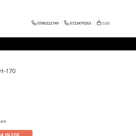
0786322749
0723479263
0,00
H-170
oare
A IN COS