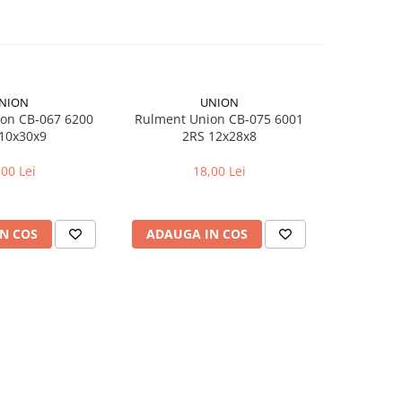
NION
UNION
on CB-067 6200
Rulment Union CB-075 6001
Camera bici
10x30x9
2RS 12x28x8
pentr
,00 Lei
18,00 Lei
N COS
ADAUGA IN COS
ADAUG