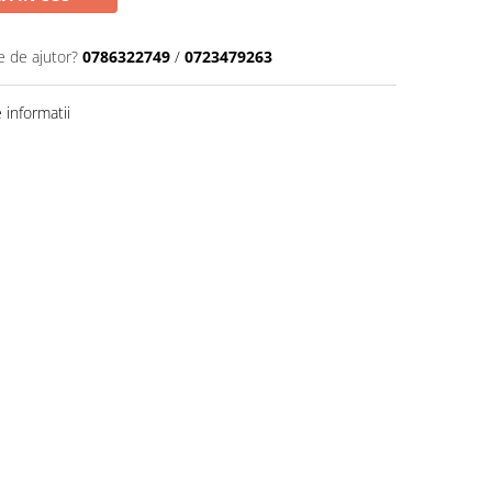
e de ajutor?
0786322749
/
0723479263
informatii