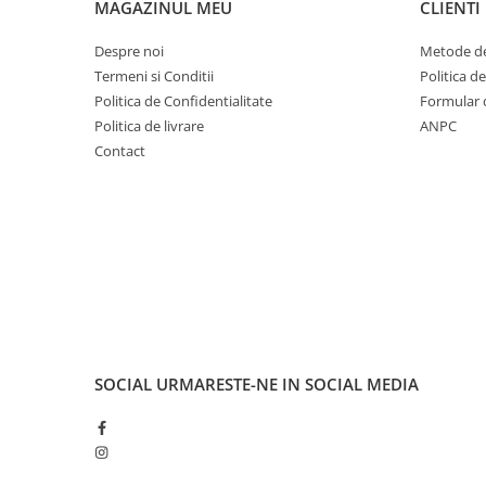
MAGAZINUL MEU
CLIENTI
Cuvete bicicleta
Furci bicicleta
Despre noi
Metode de
Cabluri si camasi
Termeni si Conditii
Politica d
Politica de Confidentialitate
Formular 
Frana bicicleta
Politica de livrare
ANPC
Placute frana bicicleta
Contact
Discuri frana bicicleta
Saboti frana bicicleta
Adaptoare frana bicicleta
Frane pe disc
Frane pe janta
Accesorii frane bicicleta
Roti bicicleta
Spite
SOCIAL
URMARESTE-NE IN SOCIAL MEDIA
Butuci
Accesorii butuci
Roti
Jante bicicleta