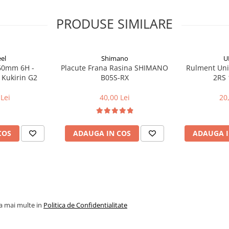
PRODUSE SIMILARE
el
Shimano
U
160mm 6H -
Placute Frana Rasina SHIMANO
Rulment Uni
 Kukirin G2
B05S-RX
2RS 
Lei
40,00 Lei
20
COS
ADAUGA IN COS
ADAUGA I
la mai multe in
Politica de Confidentialitate