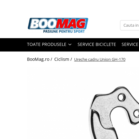
Toate Produsele
Biciclete
TOATE PRODUSELE
SERVICE BICICLETE
SERVICE
Biciclete copii
Biciclete barbati
BooMag.ro /
Ciclism /
Ureche cadru Union GH-170
Biciclete dama
Biciclete mountain bike (MTB)
Biciclete electrice
Biciclete de oras
Biciclete pliabile
Biciclete de trekking
Biciclete Cursiere, Cyclocross
si Gravel