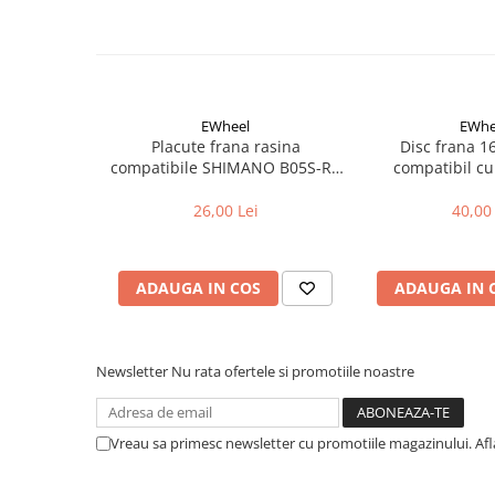
Aparatori noroi bicicleta
Suport bicicleta
Lumini bicicleta
Computer bicicleta
EWheel
EWhe
Placute frana rasina
Disc frana 
Piese biciclete
compatibile SHIMANO B05S-RX
compatibil cu
(compatibil Kukirin G2/G4 2025)
Anvelopa bicicleta
26,00 Lei
40,00 
Camera bicicleta
Pinioane
ADAUGA IN COS
ADAUGA IN 
Lant bicicleta
Urechi cadru bicicleta
Mansoane si ghidolina
Newsletter
Nu rata ofertele si promotiile noastre
Ghidoane bicicleta
Pipe ghidon
Vreau sa primesc newsletter cu promotiile magazinului. Af
Pedale bicicleta