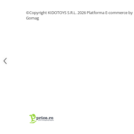
Fond de janta
©Copyright KIDOTOYS S.R.L. 2026
Platforma E-commerce by
Sei si tija sa bicicleta
Gomag
Tija sa bicicleta
Sei
Coliere si cleme sa
Huse sa
Angrenaje bicicleta
Foi angrenaj
Angrenaj pedalier
Butuci pedalieri
Brat pedalier
Schimbator de viteze bicicleta
Schimbatoare fata
Schimbatoare spate
Manete schimbator si frana
Manete frana bicicleta