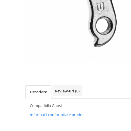
Accesorii biciclete
Scaun bicicleta copii
Chei si scule bicicleta
Portbagaj bicicleta
Antifurt bicicleta
Cosuri bicicleta
Pompa bicicleta
Produse intretinere bicicleta
Accesorii biciclete copii
Claxon bicicleta
Review-uri
(0)
Descriere
Bidoane si suporti bicicleta
Suport telefon bicicleta
Compatibila Ghost
Oglinzi bicicleta
Informatii conformitate produs
Cricuri bicicleta