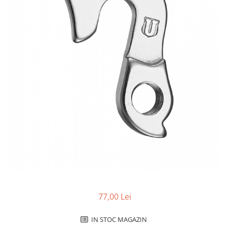
Accesorii biciclete
Scaun bicicleta copii
Chei si scule bicicleta
Portbagaj bicicleta
Antifurt bicicleta
Cosuri bicicleta
Pompa bicicleta
Produse intretinere bicicleta
Accesorii biciclete copii
Claxon bicicleta
Bidoane si suporti bicicleta
Suport telefon bicicleta
77,00 Lei
Oglinzi bicicleta
Cricuri bicicleta
IN STOC MAGAZIN