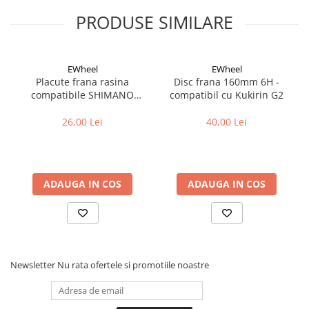
Cuvete bicicleta
PRODUSE SIMILARE
Furci bicicleta
Cabluri si camasi
Frana bicicleta
EWheel
EWheel
Placute frana rasina
Disc frana 160mm 6H -
Placute frana bicicleta
compatibile SHIMANO
compatibil cu Kukirin G2
Discuri frana bicicleta
B05S-RX (compatibil Kukirin
G2/G4 2025)
26,00 Lei
40,00 Lei
Saboti frana bicicleta
Adaptoare frana bicicleta
Frane pe disc
Frane pe janta
ADAUGA IN COS
ADAUGA IN COS
Accesorii frane bicicleta
Roti bicicleta
Spite
Butuci
Newsletter
Nu rata ofertele si promotiile noastre
Accesorii butuci
Roti
Jante bicicleta