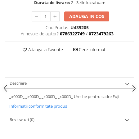
Aparatori noroi bicicleta
Durata de livrare:
2 - 3 zile lucratoare
Suport bicicleta
ADAUGA IN COS
Lumini bicicleta
Cod Produs:
U439205
Computer bicicleta
Ai nevoie de ajutor?
0786322749
/
0723479263
Piese biciclete
Adauga la Favorite
Cere informatii
Anvelopa bicicleta
Camera bicicleta
Pinioane
Lant bicicleta
Descriere
Urechi cadru bicicleta
_x000D_
_x000D_
_x000D_ _x000D_ Ureche pentru cadre Fuji
Mansoane si ghidolina
Informatii conformitate produs
Ghidoane bicicleta
Review-uri
(0)
Pipe ghidon
Pedale bicicleta