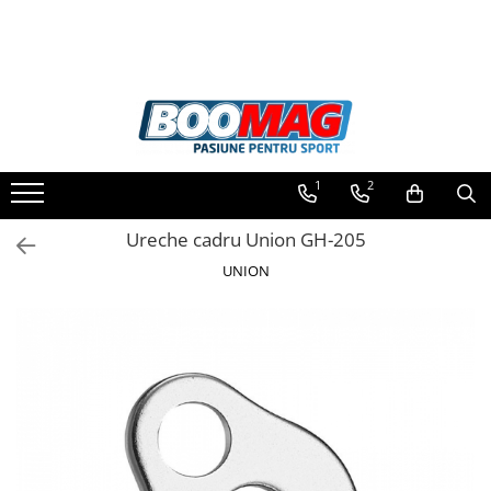
Toate Produsele
Biciclete
Biciclete copii
1
2
Biciclete barbati
Biciclete dama
Ureche cadru Union GH-205
Biciclete mountain bike (MTB)
UNION
Biciclete electrice
Biciclete de oras
Biciclete pliabile
Biciclete de trekking
Biciclete Cursiere, Cyclocross
si Gravel