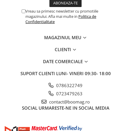
Fond de janta
Vreau sa primesc newsletter cu promotiile
Sei si tija sa bicicleta
magazinului. Afla mai multe in
Politica de
Confidentialitate
Tija sa bicicleta
Sei
MAGAZINUL MEU
Coliere si cleme sa
Huse sa
CLIENTI
Angrenaje bicicleta
DATE COMERCIALE
Foi angrenaj
Angrenaj pedalier
SUPORT CLIENTI
LUNI- VINERI 09:30- 18:00
Butuci pedalieri
0786322749
Brat pedalier
0723479263
Schimbator de viteze bicicleta
contact@boomag.ro
Schimbatoare fata
SOCIAL
URMARESTE-NE IN SOCIAL MEDIA
Schimbatoare spate
Manete schimbator si frana
Manete frana bicicleta