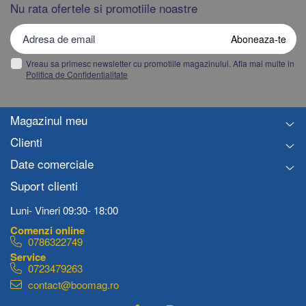
Nu rata ofertele si promotiile noastre
Vreau sa primesc newsletter cu promotiile magazinului. Afla mai multe in
Politica de Confidentialitate
Magazinul meu
Clienti
Date comerciale
Suport clienti
Luni- Vineri 09:30- 18:00
0786322749
0723479263
contact@boomag.ro