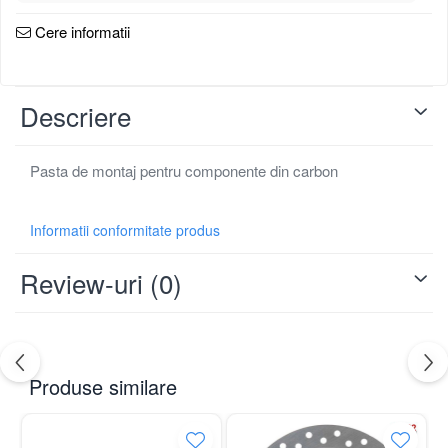
Schimbator de viteze bicicleta
Cere informatii
Schimbatoare fata
Schimbatoare spate
Manete schimbator si frana
Descriere
Manete frana bicicleta
Manete schimbator bicicleta
Manete mixte frana - schimbator
Rulmenti si coronite
Pasta de montaj pentru componente din carbon
Informatii conformitate produs
Review-uri
(0)
Produse similare