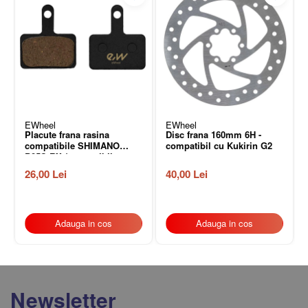
EWheel
EWheel
Placute frana rasina
Disc frana 160mm 6H -
compatibile SHIMANO
compatibil cu Kukirin G2
B05S-RX (compatibil
Kukirin G2/G4 2025)
26,00 Lei
40,00 Lei
Adauga in cos
Adauga in cos
Newsletter