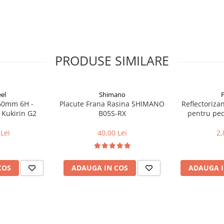
PRODUSE SIMILARE
el
Shimano
160mm 6H -
Placute Frana Rasina SHIMANO
Reflectoriza
 Kukirin G2
B05S-RX
pentru peda
Lei
40,00 Lei
2,
COS
ADAUGA IN COS
ADAUGA I