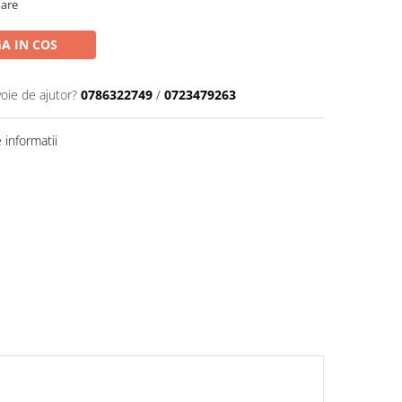
oare
A IN COS
voie de ajutor?
0786322749
/
0723479263
informatii