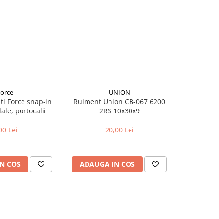
Force
UNION
nti Force snap-in
Rulment Union CB-067 6200
Rulment 
le, portocalii
2RS 10x30x9
2
00 Lei
20,00 Lei
N COS
ADAUGA IN COS
ADAUG