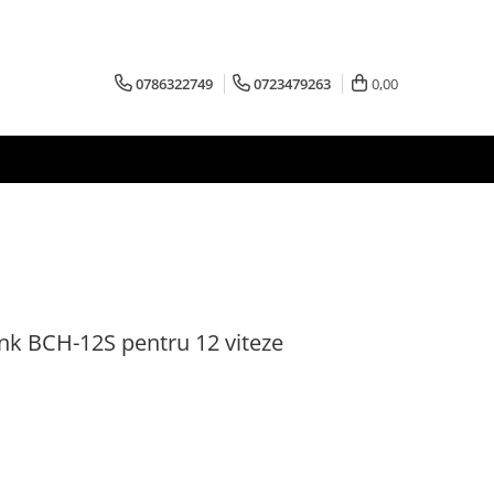
0786322749
0723479263
0,00
nk BCH-12S pentru 12 viteze