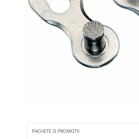
Accesorii biciclete
Scaun bicicleta copii
Chei si scule bicicleta
Portbagaj bicicleta
Antifurt bicicleta
Cosuri bicicleta
Pompa bicicleta
Produse intretinere bicicleta
Accesorii biciclete copii
Claxon bicicleta
Bidoane si suporti bicicleta
Suport telefon bicicleta
Oglinzi bicicleta
PACHETE SI PROMOTII
Cricuri bicicleta