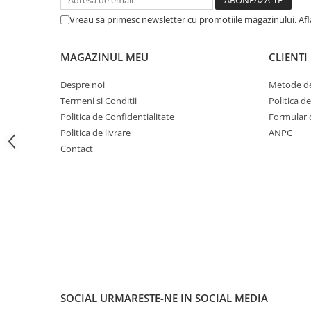
Fond de janta
Vreau sa primesc newsletter cu promotiile magazinului. Af
Sei si tija sa bicicleta
MAGAZINUL MEU
CLIENTI
Tija sa bicicleta
Sei
Despre noi
Metode de
Coliere si cleme sa
Termeni si Conditii
Politica d
Huse sa
Politica de Confidentialitate
Formular 
Angrenaje bicicleta
Politica de livrare
ANPC
Contact
Foi angrenaj
Angrenaj pedalier
Butuci pedalieri
Brat pedalier
Schimbator de viteze bicicleta
Schimbatoare fata
Schimbatoare spate
Manete schimbator si frana
SOCIAL
URMARESTE-NE IN SOCIAL MEDIA
Manete frana bicicleta