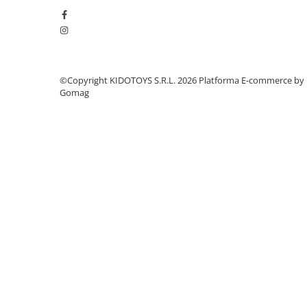
Manete schimbator bicicleta
Manete mixte frana - schimbator
Rulmenti si coronite
Echipament ciclism
©Copyright KIDOTOYS S.R.L. 2026
Platforma E-commerce by
Gomag
Ochelari
Casca bicicleta
Protectii
Sosete
Rucsaci si borsete ciclism
Manusi bicicleta
Pantofi ciclism
Imbracaminte ciclism barbati
Imbracaminte ciclism dama
Imbracaminte ciclism copii