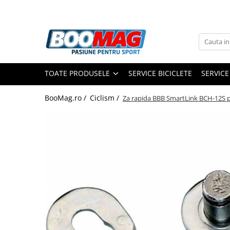
Toate Produsele
Biciclete
TOATE PRODUSELE
SERVICE BICICLETE
SERVICE
Biciclete copii
Biciclete barbati
BooMag.ro /
Ciclism /
Za rapida BBB SmartLink BCH-12S p
Biciclete dama
Biciclete mountain bike (MTB)
Biciclete electrice
Biciclete de oras
Biciclete pliabile
Biciclete de trekking
Biciclete Cursiere, Cyclocross
si Gravel