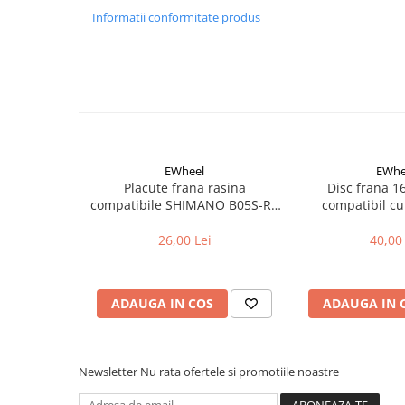
Cuvete bicicleta
Informatii conformitate produs
Furci bicicleta
Cabluri si camasi
Frana bicicleta
Placute frana bicicleta
Discuri frana bicicleta
Saboti frana bicicleta
EWheel
EWhe
Placute frana rasina
Disc frana 
Adaptoare frana bicicleta
compatibile SHIMANO B05S-RX
compatibil cu
Frane pe disc
(compatibil Kukirin G2/G4 2025)
Frane pe janta
26,00 Lei
40,00 
Accesorii frane bicicleta
Roti bicicleta
ADAUGA IN COS
ADAUGA IN 
Spite
Butuci
Accesorii butuci
Newsletter
Nu rata ofertele si promotiile noastre
Roti
Jante bicicleta