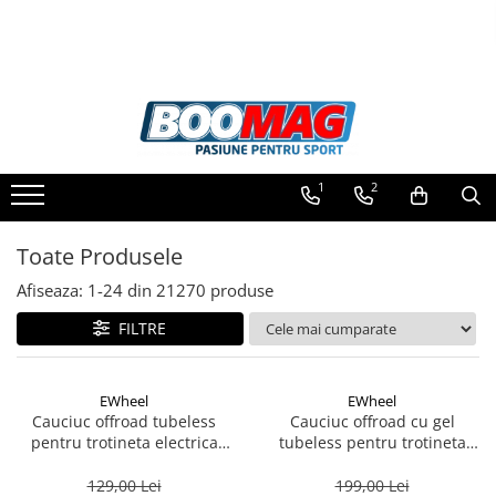
Toate Produsele
Biciclete
Biciclete copii
1
2
Biciclete barbati
Biciclete dama
Toate Produsele
Biciclete mountain bike (MTB)
Afiseaza:
1-
24
din
21270
produse
Biciclete electrice
FILTRE
Biciclete de oras
Biciclete pliabile
EWheel
EWheel
Biciclete de trekking
Cauciuc offroad tubeless
Cauciuc offroad cu gel
pentru trotineta electrica
tubeless pentru trotineta
Biciclete Cursiere, Cyclocross
10x2.75-6.5 -Kukirin G2-2025
electrica Kukirin G2 2025
si Gravel
10x2.75-6.5
129,00 Lei
199,00 Lei