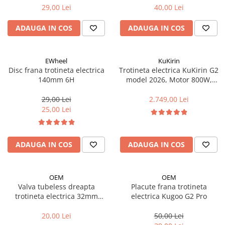
(2025)
Manete schimbator bicicleta
29,00 Lei
40,00 Lei
Manete mixte frana - schimbator
ADAUGA IN COS
ADAUGA IN COS
Rulmenti si coronite
Echipament ciclism
EWheel
KuKirin
Disc frana trotineta electrica
Trotineta electrica KuKirin G2
Ochelari
140mm 6H
model 2026, Motor 800W,
Casca bicicleta
Baterie 48V15Ah, Viteza
maxima 45km/h, Autonomie
29,00 Lei
2.749,00 Lei
Protectii
maxima 55km
25,00 Lei
Sosete
Rucsaci si borsete ciclism
ADAUGA IN COS
ADAUGA IN COS
Manusi bicicleta
Pantofi ciclism
OEM
OEM
Imbracaminte ciclism barbati
Valva tubeless dreapta
Placute frana trotineta
trotineta electrica 32mm
electrica Kugoo G2 Pro
Imbracaminte ciclism dama
(compatibil G2 PRO 2025)
Imbracaminte ciclism copii
20,00 Lei
50,00 Lei