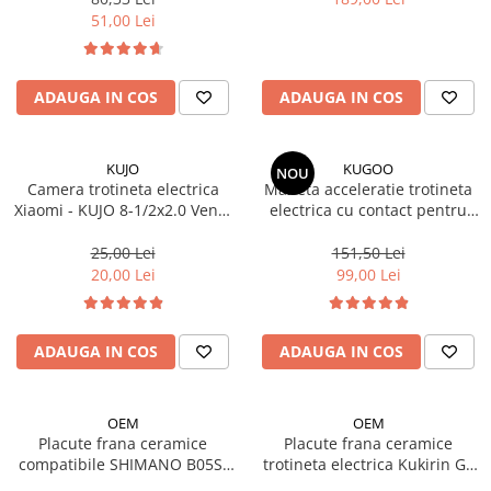
51,00 Lei
Fond de janta
Sei si tija sa bicicleta
Tija sa bicicleta
ADAUGA IN COS
ADAUGA IN COS
Sei
Coliere si cleme sa
KUJO
KUGOO
NOU
Huse sa
Camera trotineta electrica
Maneta acceleratie trotineta
Angrenaje bicicleta
Xiaomi - KUJO 8-1/2x2.0 Ventil
electrica cu contact pentru
Drept AV -22 mm
Kugoo Kirin G2 PRO (2024-
Foi angrenaj
2025)/G2 MAX (2024)
25,00 Lei
151,50 Lei
Angrenaj pedalier
20,00 Lei
99,00 Lei
Butuci pedalieri
Brat pedalier
ADAUGA IN COS
ADAUGA IN COS
Schimbator de viteze bicicleta
Schimbatoare fata
Schimbatoare spate
OEM
OEM
Placute frana ceramice
Placute frana ceramice
Manete schimbator si frana
compatibile SHIMANO B05S-
trotineta electrica Kukirin G2
Manete frana bicicleta
RX, Kukirin G2/G4/ G2 MASTER
Pro