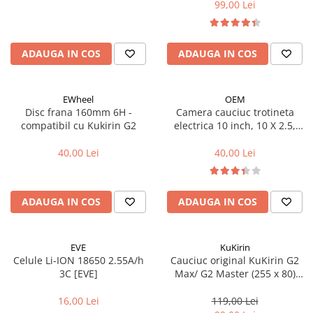
Aparatori noroi bicicleta
99,00 Lei
Suport bicicleta
Lumini bicicleta
ADAUGA IN COS
ADAUGA IN COS
Computer bicicleta
EWheel
OEM
Piese biciclete
Disc frana 160mm 6H -
Camera cauciuc trotineta
Anvelopa bicicleta
compatibil cu Kukirin G2
electrica 10 inch, 10 X 2.5,
70/65-6.5 - VC 90x90º
Camera bicicleta
40,00 Lei
40,00 Lei
Pinioane
Lant bicicleta
ADAUGA IN COS
ADAUGA IN COS
Urechi cadru bicicleta
Mansoane si ghidolina
EVE
KuKirin
Ghidoane bicicleta
Celule Li-ION 18650 2.55A/h
Cauciuc original KuKirin G2
3C [EVE]
Max/ G2 Master (255 x 80)
Pipe ghidon
(80/65-6)
Pedale bicicleta
16,00 Lei
119,00 Lei