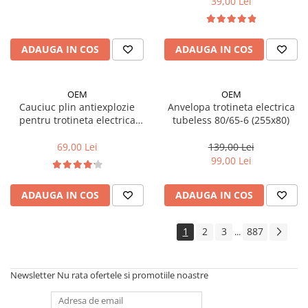
39,00 Lei
Trotinete electrice
Accesorii trotinete electrice
ADAUGA IN COS
ADAUGA IN COS
Scaune
Mansoane
OEM
OEM
Genti Transport
Cauciuc plin antiexplozie
Anvelopa trotineta electrica
Sistem antifurt
pentru trotineta electrica
tubeless 80/65-6 (255x80)
Xiaomi (8 1/2X2) cu linie rosie
Suport telefon
69,00 Lei
139,00 Lei
Stickere reflectorizate
99,00 Lei
Casti protectie
ADAUGA IN COS
ADAUGA IN COS
Sonerii
Benzi anti-grip
1
2
3
887
...
Piese trotinete electrice
Cauciucuri si camere
Newsletter
Nu rata ofertele si promotiile noastre
Camere
Cauciucuri