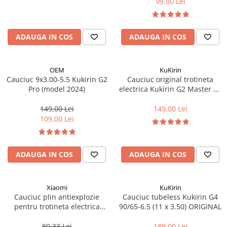
99,00 Lei
Cuvete bicicleta
Furci bicicleta
Cabluri si camasi
ADAUGA IN COS
ADAUGA IN COS
Frana bicicleta
Placute frana bicicleta
OEM
KuKirin
Cauciuc 9x3.00-5.5 Kukirin G2
Cauciuc original trotineta
Discuri frana bicicleta
Pro (model 2024)
electrica Kukirin G2 Master V6
Saboti frana bicicleta
- tubeless 10 x 2.75-6.5
Adaptoare frana bicicleta
149,00 Lei
149,00 Lei
109,00 Lei
Frane pe disc
Frane pe janta
Accesorii frane bicicleta
ADAUGA IN COS
ADAUGA IN COS
Roti bicicleta
Spite
Butuci
Xiaomi
KuKirin
Cauciuc plin antiexplozie
Cauciuc tubeless Kukirin G4
Accesorii butuci
pentru trotineta electrica
90/65-6.5 (11 x 3.50) ORIGINAL
Roti
Xiaomi (8 1/2X2)
80,33 Lei
189,00 Lei
Jante bicicleta