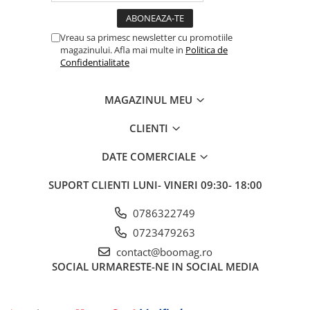
Cauciucuri pline
Cauciucuri tubeless
Vreau sa primesc newsletter cu promotiile
Valve
magazinului. Afla mai multe in
Politica de
Confidentialitate
Accesorii
Componente electrice
MAGAZINUL MEU
Acumulatori
Incarcatoare
CLIENTI
BMS
DATE COMERCIALE
Manete acceleratie
Controller
SUPORT CLIENTI
LUNI- VINERI 09:30- 18:00
Display
0786322749
Motoare
Faruri si lumini
0723479263
Butoane si conectori
contact@boomag.ro
SOCIAL
URMARESTE-NE IN SOCIAL MEDIA
Kit controller si display
Senzori
Cabluri si mufe