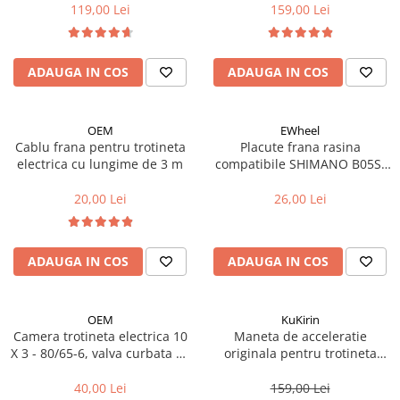
119,00 Lei
159,00 Lei
Accesorii biciclete
Scaun bicicleta copii
ADAUGA IN COS
ADAUGA IN COS
Chei si scule bicicleta
Portbagaj bicicleta
Antifurt bicicleta
OEM
EWheel
Cablu frana pentru trotineta
Placute frana rasina
Cosuri bicicleta
electrica cu lungime de 3 m
compatibile SHIMANO B05S-
RX (compatibil Kukirin G2/G4
Pompa bicicleta
2025)
20,00 Lei
26,00 Lei
Produse intretinere bicicleta
Accesorii biciclete copii
ADAUGA IN COS
ADAUGA IN COS
Claxon bicicleta
Bidoane si suporti bicicleta
OEM
KuKirin
Suport telefon bicicleta
Camera trotineta electrica 10
Maneta de acceleratie
Oglinzi bicicleta
X 3 - 80/65-6, valva curbata 90
originala pentru trotineta
grade
Kukirin G2 - model 2025
Cricuri bicicleta
40,00 Lei
159,00 Lei