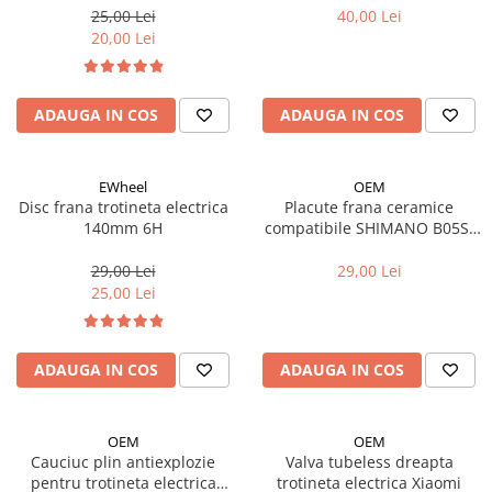
25,00 Lei
40,00 Lei
20,00 Lei
ADAUGA IN COS
ADAUGA IN COS
EWheel
OEM
Disc frana trotineta electrica
Placute frana ceramice
140mm 6H
compatibile SHIMANO B05S-
RX, Kukirin G2/G4/ G2 MASTER
(2025)
29,00 Lei
29,00 Lei
25,00 Lei
ADAUGA IN COS
ADAUGA IN COS
OEM
OEM
Cauciuc plin antiexplozie
Valva tubeless dreapta
pentru trotineta electrica
trotineta electrica Xiaomi