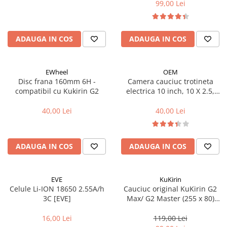
Tija sa bicicleta
99,00 Lei
Aparatori si protectii
Sei
Cric
Coliere si cleme sa
ADAUGA IN COS
ADAUGA IN COS
Furca
Huse sa
Sisteme de pliere
Angrenaje bicicleta
Suspensii
Foi angrenaj
EWheel
OEM
Ghidoane
Disc frana 160mm 6H -
Camera cauciuc trotineta
Angrenaj pedalier
compatibil cu Kukirin G2
electrica 10 inch, 10 X 2.5,
Rulmenti si suruburi
Butuci pedalieri
70/65-6.5 - VC 90x90º
Roti
Brat pedalier
40,00 Lei
40,00 Lei
Schimbator de viteze bicicleta
Schimbatoare fata
ADAUGA IN COS
ADAUGA IN COS
Schimbatoare spate
Manete schimbator si frana
EVE
KuKirin
Manete frana bicicleta
Celule Li-ION 18650 2.55A/h
Cauciuc original KuKirin G2
Manete schimbator bicicleta
3C [EVE]
Max/ G2 Master (255 x 80)
Manete mixte frana - schimbator
(80/65-6)
16,00 Lei
119,00 Lei
Rulmenti si coronite