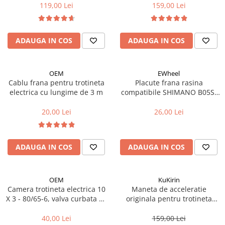
119,00 Lei
159,00 Lei
Cricuri bicicleta
Frana bicicleta
Motoare
Faruri si lumini
Aparatori noroi bicicleta
Placute frana bicicleta
Butoane si conectori
Discuri frana bicicleta
ADAUGA IN COS
ADAUGA IN COS
Suport bicicleta
Kit controller si display
Saboti frana bicicleta
Lumini bicicleta
Senzori
Adaptoare frana bicicleta
Computer bicicleta
OEM
EWheel
Cabluri si mufe
Frane pe disc
Cablu frana pentru trotineta
Placute frana rasina
Convertor
Frane pe janta
electrica cu lungime de 3 m
compatibile SHIMANO B05S-
RX (compatibil Kukirin G2/G4
Claxoane
Accesorii frane bicicleta
2025)
20,00 Lei
26,00 Lei
Componente franare
Roti bicicleta
Manete de frana
Spite
Cabluri de frana
Butuci
ADAUGA IN COS
ADAUGA IN COS
Frane hidraulice
Accesorii butuci
Frane cu tambur
Roti
OEM
KuKirin
Etrier frana
Jante bicicleta
Camera trotineta electrica 10
Maneta de acceleratie
Placute de frana
X 3 - 80/65-6, valva curbata 90
originala pentru trotineta
Fond de janta
grade
Kukirin G2 - model 2025
Discuri de frana
Sei si tija sa bicicleta
40,00 Lei
159,00 Lei
Componente cadru