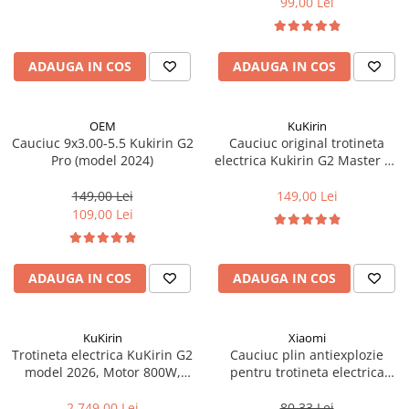
99,00 Lei
ADAUGA IN COS
ADAUGA IN COS
OEM
KuKirin
Cauciuc 9x3.00-5.5 Kukirin G2
Cauciuc original trotineta
Pro (model 2024)
electrica Kukirin G2 Master V6
- tubeless 10 x 2.75-6.5
149,00 Lei
149,00 Lei
109,00 Lei
ADAUGA IN COS
ADAUGA IN COS
KuKirin
Xiaomi
Trotineta electrica KuKirin G2
Cauciuc plin antiexplozie
model 2026, Motor 800W,
pentru trotineta electrica
Baterie 48V15Ah, Viteza
Xiaomi (8 1/2X2)
maxima 45km/h, Autonomie
2.749,00 Lei
80,33 Lei