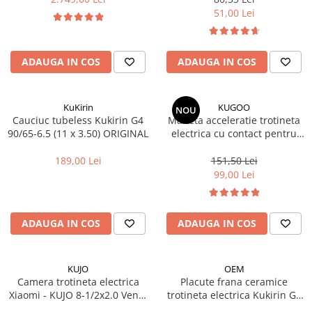
maxima 55km
51,00 Lei
ADAUGA IN COS
ADAUGA IN COS
KuKirin
KUGOO
NOU
Cauciuc tubeless Kukirin G4
Maneta acceleratie trotineta
90/65-6.5 (11 x 3.50) ORIGINAL
electrica cu contact pentru
Kugoo Kirin G2 PRO (2024-
2025)/G2 MAX (2024)
189,00 Lei
151,50 Lei
99,00 Lei
ADAUGA IN COS
ADAUGA IN COS
KUJO
OEM
Camera trotineta electrica
Placute frana ceramice
Xiaomi - KUJO 8-1/2x2.0 Ventil
trotineta electrica Kukirin G2
Drept AV -22 mm
Pro