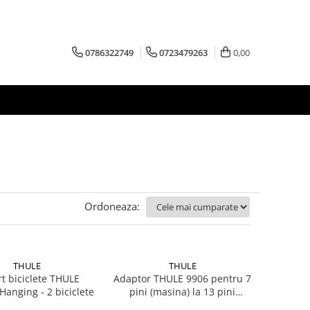
0786322749
0723479263
0,00
Ordoneaza:
THULE
THULE
t biciclete THULE
Adaptor THULE 9906 pentru 7
anging - 2 biciclete
pini (masina) la 13 pini
(suport)