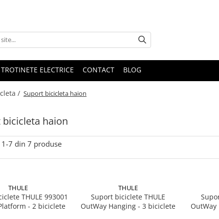
 TROTINETE ELECTRICE
CONTACT
BLOG
cleta /
Suport bicicleta haion
 bicicleta haion
1-
7
din
7
produse
THULE
THULE
ciclete THULE 993001
Suport biciclete THULE
Supor
atform - 2 biciclete
OutWay Hanging - 3 biciclete
OutWay H