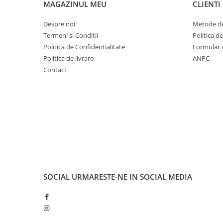
Aparatori noroi bicicleta
MAGAZINUL MEU
CLIENTI
Suport bicicleta
Despre noi
Metode de
Lumini bicicleta
Termeni si Conditii
Politica d
Politica de Confidentialitate
Formular 
Computer bicicleta
Politica de livrare
ANPC
Contact
Piese biciclete
Anvelopa bicicleta
Camera bicicleta
Pinioane
Lant bicicleta
Urechi cadru bicicleta
Mansoane si ghidolina
SOCIAL
URMARESTE-NE IN SOCIAL MEDIA
Ghidoane bicicleta
Pipe ghidon
Pedale bicicleta