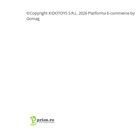
Cuvete bicicleta
Furci bicicleta
©Copyright KIDOTOYS S.R.L. 2026
Platforma E-commerce by
Gomag
Cabluri si camasi
Frana bicicleta
Placute frana bicicleta
Discuri frana bicicleta
Saboti frana bicicleta
Adaptoare frana bicicleta
Frane pe disc
Frane pe janta
Accesorii frane bicicleta
Roti bicicleta
Spite
Butuci
Accesorii butuci
Roti
Jante bicicleta