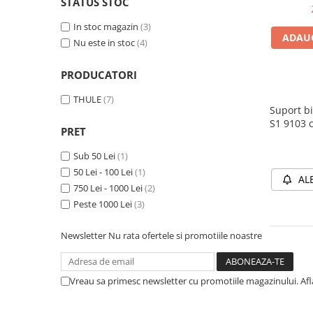
STATUS STOC
Accesorii biciclete
In stoc magazin
(3)
Scaun bicicleta copii
ADAUG
Nu este in stoc
(4)
Chei si scule bicicleta
PRODUCATORI
Portbagaj bicicleta
THULE
(7)
Antifurt bicicleta
Suport bi
Cosuri bicicleta
S1 9103 
PRET
Pompa bicicleta
Sub 50 Lei
(1)
Produse intretinere bicicleta
50 Lei - 100 Lei
(1)
AL
Accesorii biciclete copii
750 Lei - 1000 Lei
(2)
Peste 1000 Lei
(3)
Claxon bicicleta
Bidoane si suporti bicicleta
Newsletter
Nu rata ofertele si promotiile noastre
Suport telefon bicicleta
Oglinzi bicicleta
Vreau sa primesc newsletter cu promotiile magazinului. Af
Cricuri bicicleta