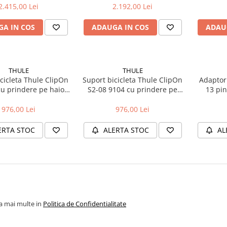
2.415,00 Lei
2.192,00 Lei
A IN COS
ADAUGA IN COS
ADAU
THULE
THULE
cicleta Thule ClipOn
Suport bicicleta Thule ClipOn
Adaptor
cu prindere pe haion
S2-08 9104 cu prindere pe
13 pin
- 3 biciclete
haion - 3 biciclete
976,00 Lei
976,00 Lei
ERTA STOC
ALERTA STOC
AL
la mai multe in
Politica de Confidentialitate