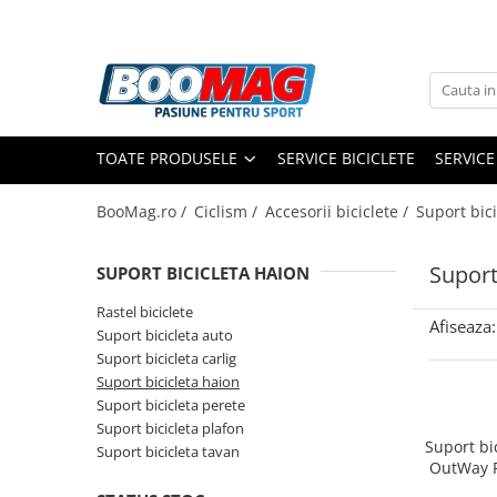
Toate Produsele
Biciclete
TOATE PRODUSELE
SERVICE BICICLETE
SERVICE
Biciclete copii
Biciclete barbati
BooMag.ro /
Ciclism /
Accesorii biciclete /
Suport bici
Biciclete dama
Suport
SUPORT BICICLETA HAION
Biciclete mountain bike (MTB)
Biciclete electrice
Rastel biciclete
Afiseaza:
Suport bicicleta auto
Biciclete de oras
Suport bicicleta carlig
Biciclete pliabile
Suport bicicleta haion
Suport bicicleta perete
Biciclete de trekking
Suport bicicleta plafon
Biciclete Cursiere, Cyclocross
Suport bi
Suport bicicleta tavan
OutWay Pl
si Gravel