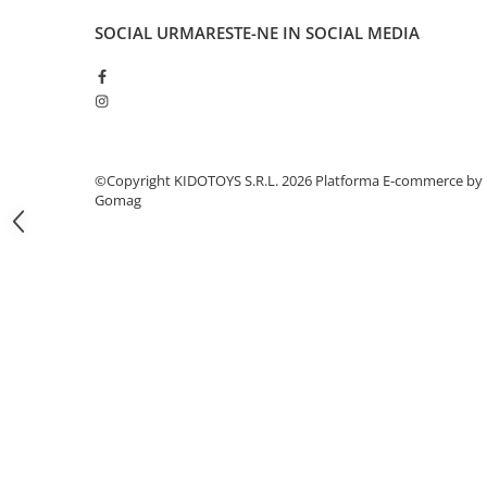
Fond de janta
SOCIAL
URMARESTE-NE IN SOCIAL MEDIA
Sei si tija sa bicicleta
Tija sa bicicleta
Sei
Coliere si cleme sa
Huse sa
©Copyright KIDOTOYS S.R.L. 2026
Platforma E-commerce by
Gomag
Angrenaje bicicleta
Foi angrenaj
Angrenaj pedalier
Butuci pedalieri
Brat pedalier
Schimbator de viteze bicicleta
Schimbatoare fata
Schimbatoare spate
Manete schimbator si frana
Manete frana bicicleta