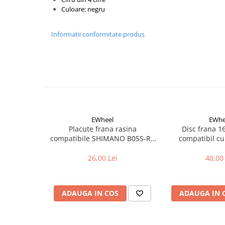
Aparatori noroi bicicleta
Culoare: negru
Suport bicicleta
Lumini bicicleta
Informatii conformitate produs
Computer bicicleta
Piese biciclete
Anvelopa bicicleta
Camera bicicleta
Pinioane
EWheel
EWhe
Placute frana rasina
Disc frana 
Lant bicicleta
compatibile SHIMANO B05S-RX
compatibil cu
(compatibil Kukirin G2/G4 2025)
Urechi cadru bicicleta
26,00 Lei
40,00 
Mansoane si ghidolina
Ghidoane bicicleta
ADAUGA IN COS
ADAUGA IN 
Pipe ghidon
Pedale bicicleta