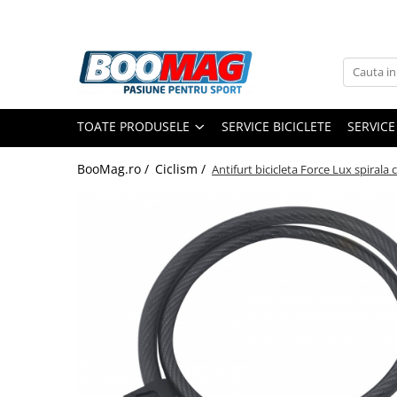
Toate Produsele
Biciclete
TOATE PRODUSELE
SERVICE BICICLETE
SERVICE
Biciclete copii
Biciclete barbati
BooMag.ro /
Ciclism /
Antifurt bicicleta Force Lux spira
Biciclete dama
Biciclete mountain bike (MTB)
Biciclete electrice
Biciclete de oras
Biciclete pliabile
Biciclete de trekking
Biciclete Cursiere, Cyclocross
si Gravel