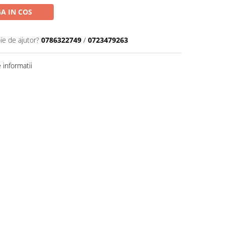
A IN COS
ie de ajutor?
0786322749
/
0723479263
informatii