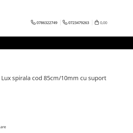
0786322749
0723479263
0,00
ce Lux spirala cod 85cm/10mm cu suport
oare