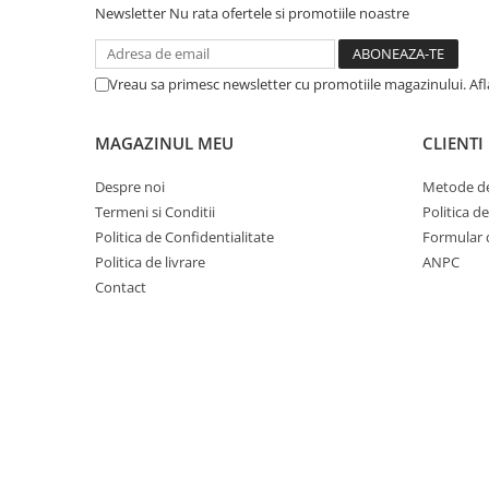
Cuvete bicicleta
Newsletter
Nu rata ofertele si promotiile noastre
Furci bicicleta
Cabluri si camasi
Vreau sa primesc newsletter cu promotiile magazinului. Af
Frana bicicleta
MAGAZINUL MEU
CLIENTI
Placute frana bicicleta
Discuri frana bicicleta
Despre noi
Metode de
Saboti frana bicicleta
Termeni si Conditii
Politica d
Adaptoare frana bicicleta
Politica de Confidentialitate
Formular 
Frane pe disc
Politica de livrare
ANPC
Frane pe janta
Contact
Accesorii frane bicicleta
Roti bicicleta
Spite
Butuci
Accesorii butuci
Roti
Jante bicicleta