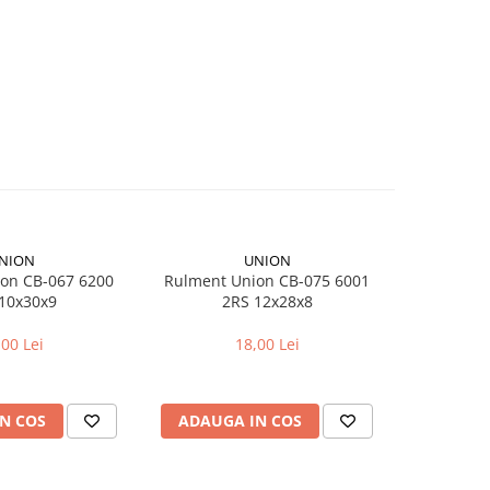
NION
UNION
on CB-067 6200
Rulment Union CB-075 6001
Camera bici
10x30x9
2RS 12x28x8
pentr
,00 Lei
18,00 Lei
N COS
ADAUGA IN COS
ADAUG