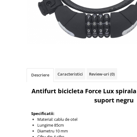
Accesorii biciclete
Scaun bicicleta copii
Chei si scule bicicleta
Portbagaj bicicleta
Antifurt bicicleta
Cosuri bicicleta
Pompa bicicleta
Produse intretinere bicicleta
Caracteristici
Review-uri
(0)
Descriere
Accesorii biciclete copii
Antifurt bicicleta Force Lux spir
Claxon bicicleta
suport negru
Bidoane si suporti bicicleta
Suport telefon bicicleta
Specificatii:
Material: cablu de otel
Oglinzi bicicleta
Lungime 85cm
Cricuri bicicleta
Diametru 10 mm
Cifru din 4 cifre