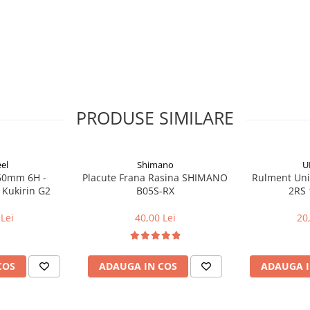
PRODUSE SIMILARE
el
Shimano
U
160mm 6H -
Placute Frana Rasina SHIMANO
Rulment Uni
 Kukirin G2
B05S-RX
2RS 
Lei
40,00 Lei
20
COS
ADAUGA IN COS
ADAUGA I