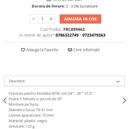
Tija sa bicicleta
Durata de livrare:
2 - 3 zile lucratoare
Aparatori si protectii
Sei
Cric
Coliere si cleme sa
ADAUGA IN COS
Furca
Huse sa
Cod Produs:
FRC899462
Sisteme de pliere
Angrenaje bicicleta
Ai nevoie de ajutor?
0786322749
/
0723479263
Suspensii
Foi angrenaj
Ghidoane
Angrenaj pedalier
Adauga la Favorite
Cere informatii
Rulmenti si suruburi
Butuci pedalieri
Roti
Brat pedalier
Schimbator de viteze bicicleta
Schimbatoare fata
Descriere
Schimbatoare spate
Potrivita pentru biciclete MTB, roti 24"", 26"" 27,5"
Manete schimbator si frana
Poate fi folosita si pe roti de 29"
Manete frana bicicleta
Montare pe furca
Diametru furca: 19-31 mm
Manete schimbator bicicleta
Latime aparatoare: 75 mm
Manete mixte frana - schimbator
Material: plastic, negru
Rulmenti si coronite
Greutate: 125 g