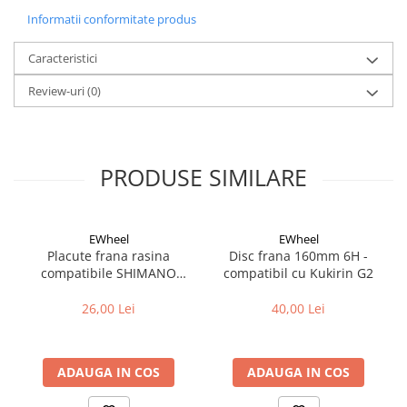
Informatii conformitate produs
Caracteristici
Review-uri
(0)
PRODUSE SIMILARE
EWheel
EWheel
Placute frana rasina
Disc frana 160mm 6H -
compatibile SHIMANO
compatibil cu Kukirin G2
B05S-RX (compatibil Kukirin
G2/G4 2025)
26,00 Lei
40,00 Lei
ADAUGA IN COS
ADAUGA IN COS