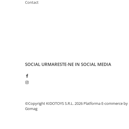
Contact
Manete schimbator bicicleta
Manete mixte frana - schimbator
Rulmenti si coronite
Echipament ciclism
Ochelari
Casca bicicleta
Protectii
SOCIAL
URMARESTE-NE IN SOCIAL MEDIA
Sosete
Rucsaci si borsete ciclism
Manusi bicicleta
Pantofi ciclism
Imbracaminte ciclism barbati
©Copyright KIDOTOYS S.R.L. 2026
Platforma E-commerce by
Gomag
Imbracaminte ciclism dama
Imbracaminte ciclism copii