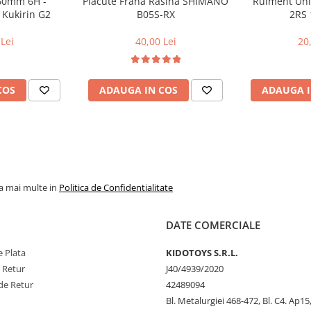
160mm 6H -
Placute Frana Rasina SHIMANO
Rulment Uni
 Kukirin G2
B05S-RX
2RS 
Lei
40,00 Lei
20
COS
ADAUGA IN COS
ADAUGA I
la mai multe in
Politica de Confidentialitate
DATE COMERCIALE
 Plata
KIDOTOYS S.R.L.
e Retur
J40/4939/2020
de Retur
42489094
Bl. Metalurgiei 468-472, Bl. C4. Ap15,