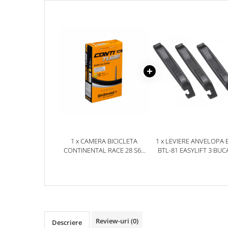
Aparatori noroi bicicleta
Suport bicicleta
Lumini bicicleta
Computer bicicleta
Piese biciclete
Anvelopa bicicleta
Camera bicicleta
Pinioane
Lant bicicleta
1 x CAMERA BICICLETA
1 x LEVIERE ANVELOPA 
CONTINENTAL RACE 28 S60
BTL-81 EASYLIFT 3 BUC
Urechi cadru bicicleta
18-622 - 25-630 (700 X 20C -
NEGRE
Mansoane si ghidolina
700 X 25C)
Ghidoane bicicleta
Pipe ghidon
Pedale bicicleta
Review-uri
(0)
Descriere