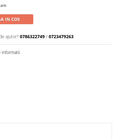
oare
A IN COS
de ajutor?
0786322749
/
0723479263
informatii