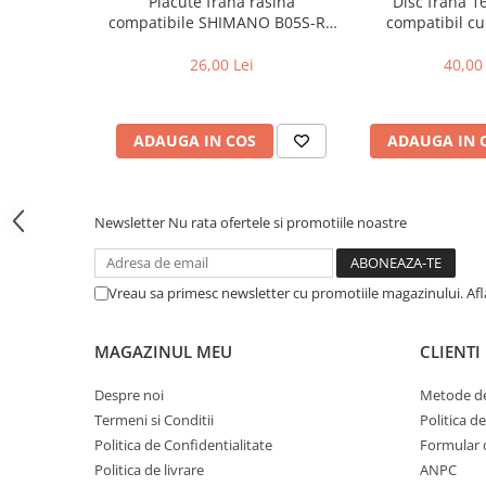
Placute frana rasina
Disc frana 
compatibile SHIMANO B05S-RX
compatibil cu
Fond de janta
(compatibil Kukirin G2/G4 2025)
Sei si tija sa bicicleta
26,00 Lei
40,00 
Tija sa bicicleta
Sei
ADAUGA IN COS
ADAUGA IN 
Coliere si cleme sa
Huse sa
Angrenaje bicicleta
Newsletter
Nu rata ofertele si promotiile noastre
Foi angrenaj
Angrenaj pedalier
Butuci pedalieri
Vreau sa primesc newsletter cu promotiile magazinului. Af
Brat pedalier
Schimbator de viteze bicicleta
MAGAZINUL MEU
CLIENTI
Schimbatoare fata
Despre noi
Metode de
Schimbatoare spate
Termeni si Conditii
Politica d
Manete schimbator si frana
Politica de Confidentialitate
Formular 
Politica de livrare
ANPC
Manete frana bicicleta