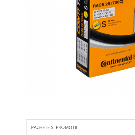
Accesorii biciclete
Scaun bicicleta copii
Chei si scule bicicleta
Portbagaj bicicleta
Antifurt bicicleta
Cosuri bicicleta
Pompa bicicleta
Produse intretinere bicicleta
Accesorii biciclete copii
Claxon bicicleta
Bidoane si suporti bicicleta
Suport telefon bicicleta
Oglinzi bicicleta
PACHETE SI PROMOTII
Cricuri bicicleta