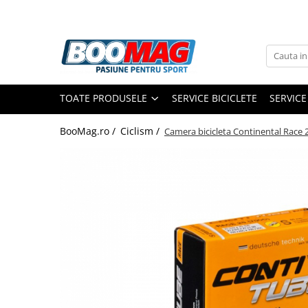
Toate Produsele
Biciclete
TOATE PRODUSELE
SERVICE BICICLETE
SERVICE
Biciclete copii
Biciclete barbati
BooMag.ro /
Ciclism /
Camera bicicleta Continental Race 2
Biciclete dama
Biciclete mountain bike (MTB)
Biciclete electrice
Biciclete de oras
Biciclete pliabile
Biciclete de trekking
Biciclete Cursiere, Cyclocross
si Gravel