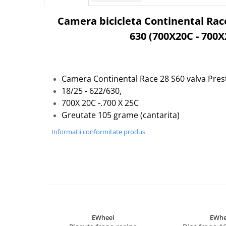
Cuvete bicicleta
Furci bicicleta
Camera bicicleta Continental Race 
630 (700X20C - 700X
Cabluri si camasi
Frana bicicleta
Placute frana bicicleta
Camera Continental Race 28 S60 valva Pres
Discuri frana bicicleta
18/25 - 622/630,
Saboti frana bicicleta
700X 20C -.700 X 25C
Adaptoare frana bicicleta
Greutate 105 grame (cantarita)
Frane pe disc
Frane pe janta
Informatii conformitate produs
Accesorii frane bicicleta
Roti bicicleta
Spite
Butuci
Accesorii butuci
Roti
EWheel
EWhe
Jante bicicleta