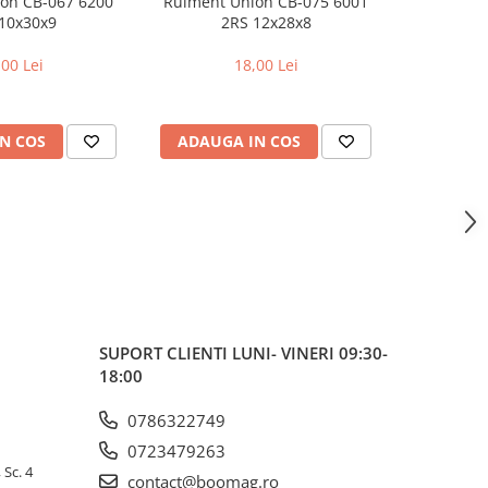
on CB-067 6200
Rulment Union CB-075 6001
Camera bici
10x30x9
2RS 12x28x8
pentr
,00 Lei
18,00 Lei
N COS
ADAUGA IN COS
ADAUG
SUPORT CLIENTI
LUNI- VINERI 09:30-
18:00
0786322749
0723479263
 Sc. 4
contact@boomag.ro