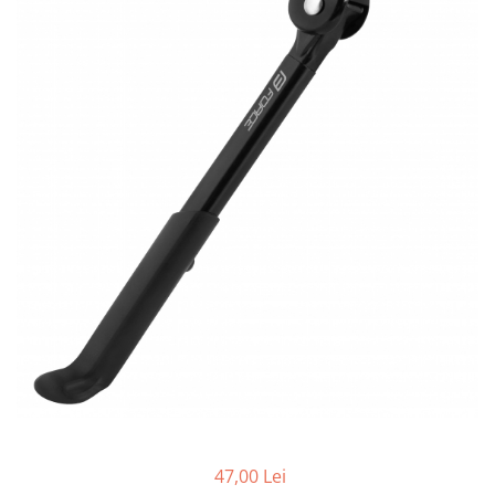
Accesorii biciclete
Scaun bicicleta copii
Chei si scule bicicleta
Portbagaj bicicleta
Antifurt bicicleta
Cosuri bicicleta
Pompa bicicleta
Produse intretinere bicicleta
Accesorii biciclete copii
Claxon bicicleta
Bidoane si suporti bicicleta
Suport telefon bicicleta
Oglinzi bicicleta
Cricuri bicicleta
47,00 Lei