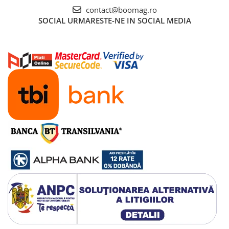
Manete schimbator bicicleta
contact@boomag.ro
SOCIAL
URMARESTE-NE IN SOCIAL MEDIA
Manete mixte frana - schimbator
Rulmenti si coronite
Echipament ciclism
Ochelari
Casca bicicleta
Protectii
Sosete
Rucsaci si borsete ciclism
Manusi bicicleta
Pantofi ciclism
Imbracaminte ciclism barbati
Imbracaminte ciclism dama
Imbracaminte ciclism copii