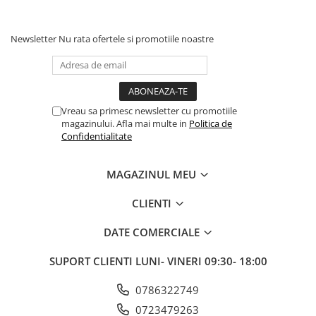
Fond de janta
Sei si tija sa bicicleta
Newsletter
Nu rata ofertele si promotiile noastre
Tija sa bicicleta
Sei
Coliere si cleme sa
Vreau sa primesc newsletter cu promotiile
Huse sa
magazinului. Afla mai multe in
Politica de
Angrenaje bicicleta
Confidentialitate
Foi angrenaj
Angrenaj pedalier
MAGAZINUL MEU
Butuci pedalieri
CLIENTI
Brat pedalier
Schimbator de viteze bicicleta
DATE COMERCIALE
Schimbatoare fata
SUPORT CLIENTI
LUNI- VINERI 09:30- 18:00
Schimbatoare spate
Manete schimbator si frana
0786322749
Manete frana bicicleta
0723479263