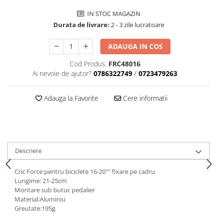
Aparatori noroi bicicleta
IN STOC MAGAZIN
Suport bicicleta
Durata de livrare:
2 - 3 zile lucratoare
Lumini bicicleta
ADAUGA IN COS
Computer bicicleta
Cod Produs:
FRC48016
Piese biciclete
Ai nevoie de ajutor?
0786322749
/
0723479263
Anvelopa bicicleta
Adauga la Favorite
Cere informatii
Camera bicicleta
Pinioane
Lant bicicleta
Urechi cadru bicicleta
Descriere
Mansoane si ghidolina
Cric Force pentru biciclete 16-20"" fixare pe cadru
Ghidoane bicicleta
Lungime: 21-25cm
Montare sub butuc pedalier
Pipe ghidon
Material:Aluminiu
Pedale bicicleta
Greutate:195g