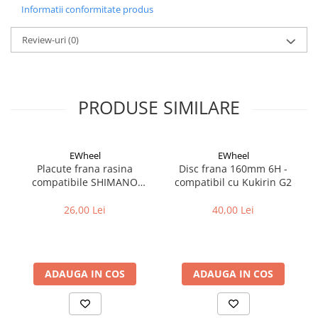
Cuvete bicicleta
Informatii conformitate produs
Furci bicicleta
Review-uri
(0)
Cabluri si camasi
Frana bicicleta
Placute frana bicicleta
PRODUSE SIMILARE
Discuri frana bicicleta
Saboti frana bicicleta
Adaptoare frana bicicleta
EWheel
EWheel
Frane pe disc
Placute frana rasina
Disc frana 160mm 6H -
compatibile SHIMANO
compatibil cu Kukirin G2
Frane pe janta
B05S-RX (compatibil Kukirin
Accesorii frane bicicleta
G2/G4 2025)
26,00 Lei
40,00 Lei
Roti bicicleta
Spite
Butuci
ADAUGA IN COS
ADAUGA IN COS
Accesorii butuci
Roti
Jante bicicleta