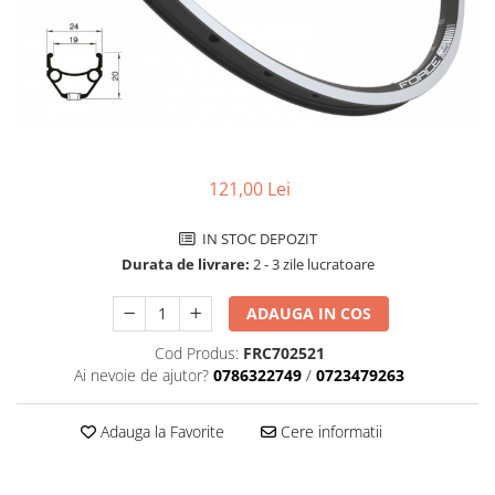
Accesorii biciclete
Scaun bicicleta copii
Chei si scule bicicleta
Portbagaj bicicleta
Antifurt bicicleta
121,00 Lei
Cosuri bicicleta
Pompa bicicleta
IN STOC DEPOZIT
Produse intretinere bicicleta
Durata de livrare:
2 - 3 zile lucratoare
Accesorii biciclete copii
ADAUGA IN COS
Claxon bicicleta
Cod Produs:
FRC702521
Bidoane si suporti bicicleta
Ai nevoie de ajutor?
0786322749
/
0723479263
Suport telefon bicicleta
Adauga la Favorite
Cere informatii
Oglinzi bicicleta
Cricuri bicicleta