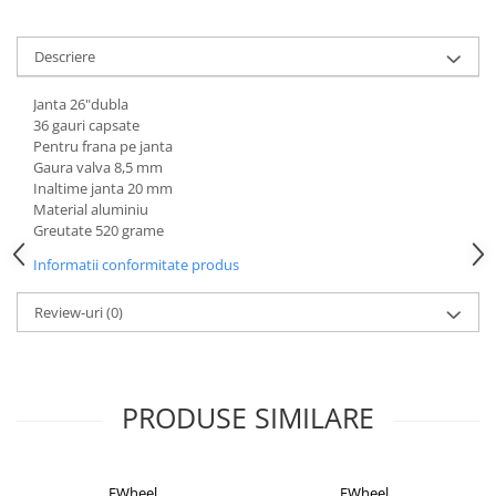
Aparatori noroi bicicleta
Suport bicicleta
Descriere
Lumini bicicleta
Janta 26"dubla
Computer bicicleta
36 gauri capsate
Pentru frana pe janta
Piese biciclete
Gaura valva 8,5 mm
Inaltime janta 20 mm
Anvelopa bicicleta
Material aluminiu
Camera bicicleta
Greutate 520 grame
Pinioane
Informatii conformitate produs
Lant bicicleta
Review-uri
(0)
Urechi cadru bicicleta
Mansoane si ghidolina
Ghidoane bicicleta
PRODUSE SIMILARE
Pipe ghidon
Pedale bicicleta
EWheel
EWheel