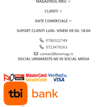
MAGAZINUL MEU
Fond de janta
CLIENTI
Sei si tija sa bicicleta
Tija sa bicicleta
DATE COMERCIALE
Sei
SUPORT CLIENTI
LUNI- VINERI 09:30- 18:00
Coliere si cleme sa
Huse sa
0786322749
Angrenaje bicicleta
0723479263
Foi angrenaj
contact@boomag.ro
Angrenaj pedalier
SOCIAL
URMARESTE-NE IN SOCIAL MEDIA
Butuci pedalieri
Brat pedalier
Schimbator de viteze bicicleta
Schimbatoare fata
Schimbatoare spate
Manete schimbator si frana
Manete frana bicicleta