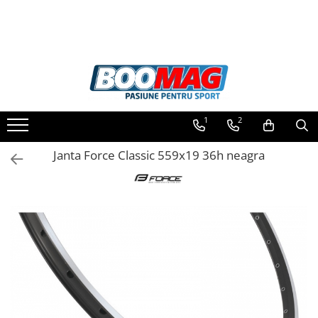
Toate Produsele
Biciclete
Biciclete copii
1
2
Biciclete barbati
Biciclete dama
Janta Force Classic 559x19 36h neagra
Biciclete mountain bike (MTB)
Biciclete electrice
Biciclete de oras
Biciclete pliabile
Biciclete de trekking
Biciclete Cursiere, Cyclocross
si Gravel