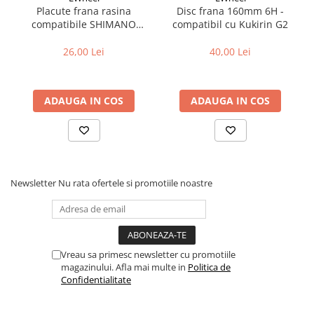
Cuvete bicicleta
Placute frana rasina
Disc frana 160mm 6H -
compatibile SHIMANO
compatibil cu Kukirin G2
Furci bicicleta
B05S-RX (compatibil Kukirin
Cabluri si camasi
G2/G4 2025)
26,00 Lei
40,00 Lei
Frana bicicleta
Placute frana bicicleta
ADAUGA IN COS
ADAUGA IN COS
Discuri frana bicicleta
Saboti frana bicicleta
Adaptoare frana bicicleta
Frane pe disc
Frane pe janta
Newsletter
Nu rata ofertele si promotiile noastre
Accesorii frane bicicleta
Roti bicicleta
Spite
Vreau sa primesc newsletter cu promotiile
Butuci
magazinului. Afla mai multe in
Politica de
Accesorii butuci
Confidentialitate
Roti
Jante bicicleta