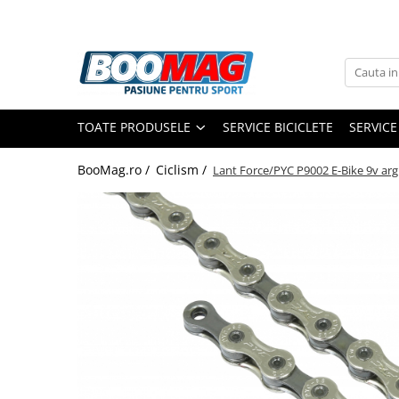
Toate Produsele
Biciclete
TOATE PRODUSELE
SERVICE BICICLETE
SERVICE
Biciclete copii
Biciclete barbati
BooMag.ro /
Ciclism /
Lant Force/PYC P9002 E-Bike 9v argi
Biciclete dama
Biciclete mountain bike (MTB)
Biciclete electrice
Biciclete de oras
Biciclete pliabile
Biciclete de trekking
Biciclete Cursiere, Cyclocross
si Gravel