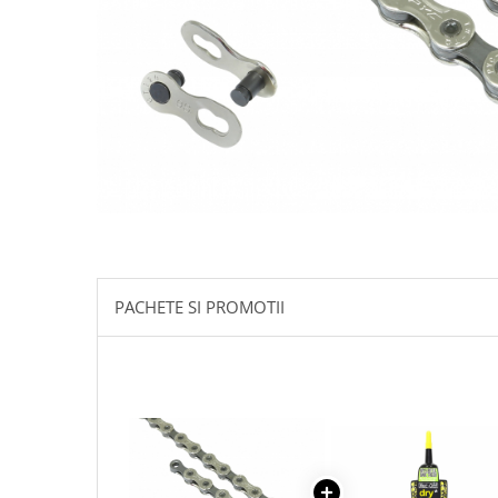
Accesorii biciclete
Scaun bicicleta copii
Chei si scule bicicleta
Portbagaj bicicleta
Antifurt bicicleta
Cosuri bicicleta
Pompa bicicleta
Produse intretinere bicicleta
Accesorii biciclete copii
PACHETE SI PROMOTII
Claxon bicicleta
Bidoane si suporti bicicleta
Suport telefon bicicleta
Oglinzi bicicleta
Cricuri bicicleta