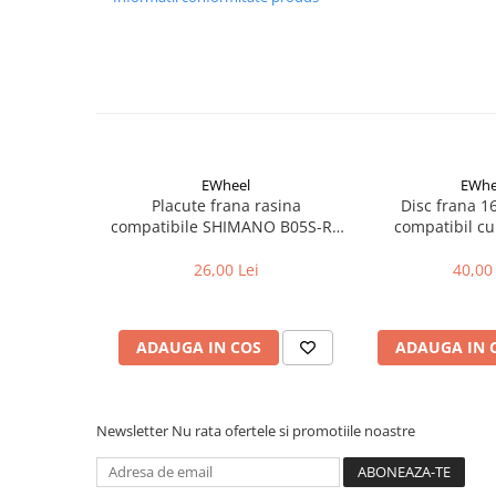
Cuvete bicicleta
Furci bicicleta
Cabluri si camasi
Frana bicicleta
Placute frana bicicleta
Discuri frana bicicleta
EWheel
EWhe
Saboti frana bicicleta
Placute frana rasina
Disc frana 
compatibile SHIMANO B05S-RX
compatibil cu
Adaptoare frana bicicleta
(compatibil Kukirin G2/G4 2025)
Frane pe disc
26,00 Lei
40,00 
Frane pe janta
Accesorii frane bicicleta
Roti bicicleta
ADAUGA IN COS
ADAUGA IN 
Spite
Butuci
Newsletter
Nu rata ofertele si promotiile noastre
Accesorii butuci
Roti
Jante bicicleta