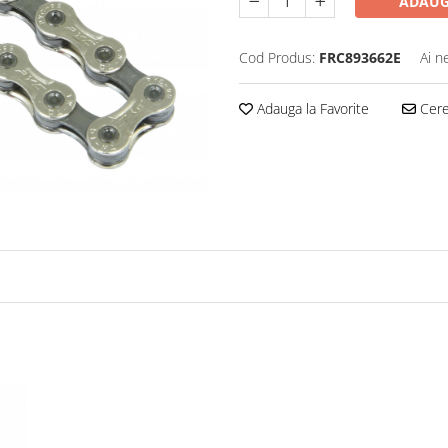
ADAUG
Cod Produs:
FRC893662E
Ai n
Adauga la Favorite
Cere 