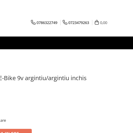
0786322749
0723479263
0,00
-Bike 9v argintiu/argintiu inchis
oare