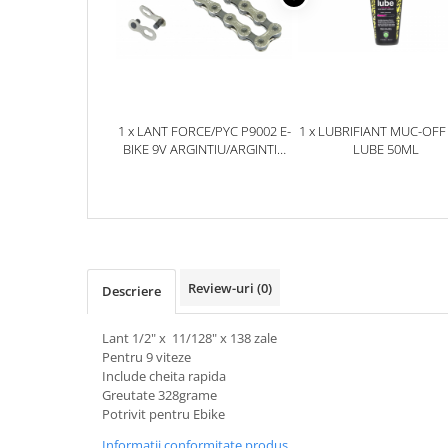
Aparatori noroi bicicleta
Suport bicicleta
Lumini bicicleta
Computer bicicleta
1 x LANT FORCE/PYC P9002 E-
1 x LUBRIFIANT MUC-OFF
Piese biciclete
BIKE 9V ARGINTIU/ARGINTIU
LUBE 50ML
INCHIS
Anvelopa bicicleta
Camera bicicleta
Pinioane
Lant bicicleta
Review-uri
(0)
Descriere
Urechi cadru bicicleta
Mansoane si ghidolina
Lant 1/2" x 11/128" x 138 zale
Pentru 9 viteze
Ghidoane bicicleta
Include cheita rapida
Pipe ghidon
Greutate 328grame
Potrivit pentru Ebike
Pedale bicicleta
Informatii conformitate produs