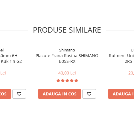
PRODUSE SIMILARE
el
Shimano
U
160mm 6H -
Placute Frana Rasina SHIMANO
Rulment Uni
 Kukirin G2
B05S-RX
2RS 
Lei
40,00 Lei
20
COS
ADAUGA IN COS
ADAUGA I