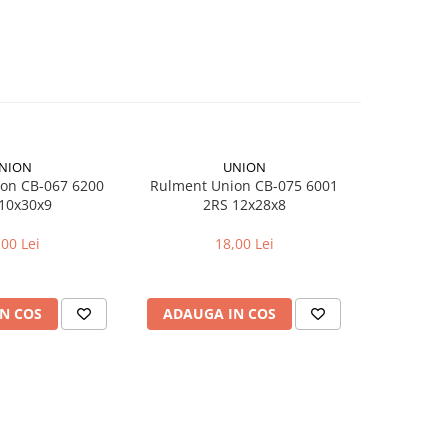
NION
UNION
on CB-067 6200
Rulment Union CB-075 6001
Camera bici
10x30x9
2RS 12x28x8
pentr
,00 Lei
18,00 Lei
N COS
ADAUGA IN COS
ADAUG