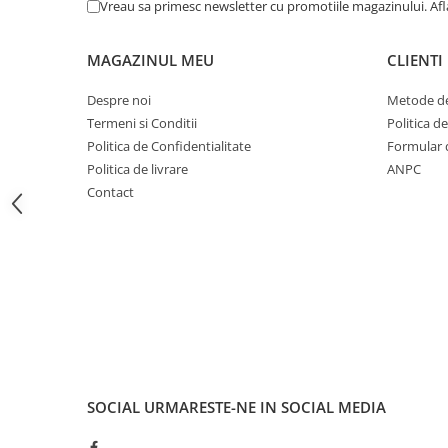
Vreau sa primesc newsletter cu promotiile magazinului. Af
Fond de janta
Sei si tija sa bicicleta
MAGAZINUL MEU
CLIENTI
Tija sa bicicleta
Despre noi
Metode de
Sei
Termeni si Conditii
Politica d
Coliere si cleme sa
Politica de Confidentialitate
Formular 
Huse sa
Politica de livrare
ANPC
Angrenaje bicicleta
Contact
Foi angrenaj
Angrenaj pedalier
Butuci pedalieri
Brat pedalier
Schimbator de viteze bicicleta
Schimbatoare fata
Schimbatoare spate
Manete schimbator si frana
SOCIAL
URMARESTE-NE IN SOCIAL MEDIA
Manete frana bicicleta