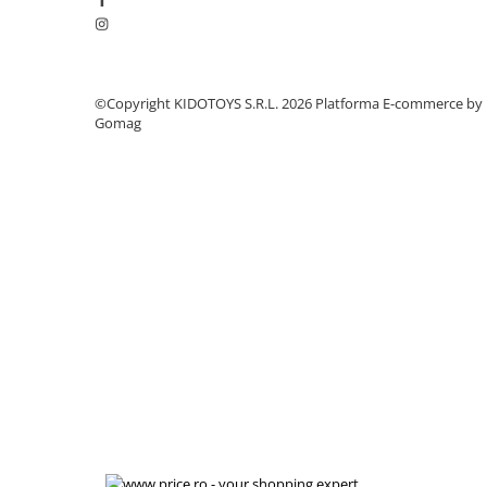
Manete schimbator bicicleta
Manete mixte frana - schimbator
Rulmenti si coronite
©Copyright KIDOTOYS S.R.L. 2026
Platforma E-commerce by
Gomag
Echipament ciclism
Ochelari
Casca bicicleta
Protectii
Sosete
Rucsaci si borsete ciclism
Manusi bicicleta
Pantofi ciclism
Imbracaminte ciclism barbati
Imbracaminte ciclism dama
Imbracaminte ciclism copii