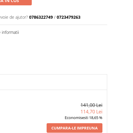
A IN COS
evoie de ajutor?
0786322749
/
0723479263
informatii
141,00 Lei
114,70 Lei
Economisesti 18,65 %
CUMPARA-LE IMPREUNA