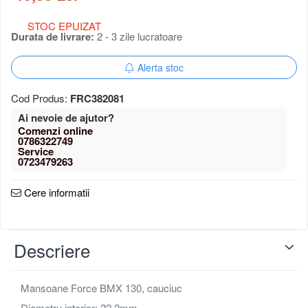
Portbagaj bicicleta
STOC EPUIZAT
Antifurt bicicleta
Durata de livrare:
2 - 3 zile lucratoare
Cosuri bicicleta
Pompa bicicleta
Alerta stoc
Produse intretinere bicicleta
Accesorii biciclete copii
Cod Produs:
FRC382081
Claxon bicicleta
Ai nevoie de ajutor?
Bidoane si suporti bicicleta
0786322749
Suport telefon bicicleta
0723479263
Oglinzi bicicleta
Cricuri bicicleta
Cere informatii
Aparatori noroi bicicleta
Suport bicicleta
Lumini bicicleta
Descriere
Computer bicicleta
Piese biciclete
Mansoane Force BMX 130, cauciuc
Anvelopa bicicleta
Diametru interior: 22.2mm