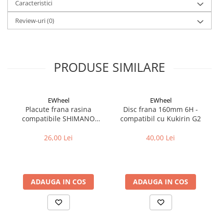
Caracteristici
Cuvete bicicleta
Furci bicicleta
Review-uri
(0)
Cabluri si camasi
Frana bicicleta
PRODUSE SIMILARE
Placute frana bicicleta
Discuri frana bicicleta
Saboti frana bicicleta
EWheel
EWheel
Adaptoare frana bicicleta
Placute frana rasina
Disc frana 160mm 6H -
Frane pe disc
compatibile SHIMANO
compatibil cu Kukirin G2
Frane pe janta
B05S-RX (compatibil Kukirin
G2/G4 2025)
26,00 Lei
40,00 Lei
Accesorii frane bicicleta
Roti bicicleta
Spite
Butuci
ADAUGA IN COS
ADAUGA IN COS
Accesorii butuci
Roti
Jante bicicleta