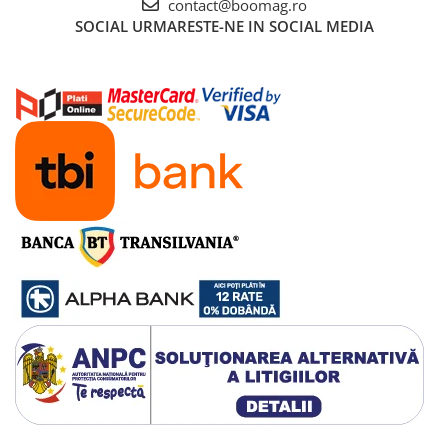
contact@boomag.ro
Manete schimbator bicicleta
SOCIAL
URMARESTE-NE IN SOCIAL MEDIA
Manete mixte frana - schimbator
Rulmenti si coronite
Echipament ciclism
Ochelari
Casca bicicleta
Protectii
Sosete
Rucsaci si borsete ciclism
Manusi bicicleta
Pantofi ciclism
Imbracaminte ciclism barbati
Imbracaminte ciclism dama
Imbracaminte ciclism copii