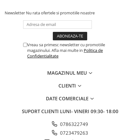
Fond de janta
Newsletter
Nu rata ofertele si promotiile noastre
Sei si tija sa bicicleta
Tija sa bicicleta
Sei
Coliere si cleme sa
Vreau sa primesc newsletter cu promotiile
Huse sa
magazinului. Afla mai multe in
Politica de
Confidentialitate
Angrenaje bicicleta
Foi angrenaj
MAGAZINUL MEU
Angrenaj pedalier
Butuci pedalieri
CLIENTI
Brat pedalier
DATE COMERCIALE
Schimbator de viteze bicicleta
Schimbatoare fata
SUPORT CLIENTI
LUNI- VINERI 09:30- 18:00
Schimbatoare spate
0786322749
Manete schimbator si frana
0723479263
Manete frana bicicleta