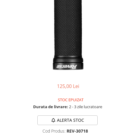
Accesorii biciclete
Scaun bicicleta copii
Chei si scule bicicleta
Portbagaj bicicleta
Antifurt bicicleta
Cosuri bicicleta
Pompa bicicleta
Produse intretinere bicicleta
Accesorii biciclete copii
125,00 Lei
Claxon bicicleta
Bidoane si suporti bicicleta
STOC EPUIZAT
Durata de livrare:
2 - 3 zile lucratoare
Suport telefon bicicleta
Oglinzi bicicleta
ALERTA STOC
Cricuri bicicleta
Cod Produs:
REV-30718