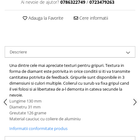
Aparatori noroi bicicleta
Ai nevoie de ajutor?
0786322749
/
0723479263
Suport bicicleta
Adauga la Favorite
Cere informatii
Lumini bicicleta
Computer bicicleta
Piese biciclete
Descriere
Anvelopa bicicleta
Camera bicicleta
Una dintre cele mai apreciate texturi pentru gripuri. Textura in
forma de diamant este potrivita in orice conditii si iti va transmite
Pinioane
cantitatea potrivita de feedback. Gripurile sunt disponibile in 3
dimensiuni si culori multiple. Colierul cu surub va fixa gripul cand
Lant bicicleta
il vei folosi si ai libertatea de a-l demonta in cateva secunde la
Urechi cadru bicicleta
nevoie.
Lungime 130 mm
Mansoane si ghidolina
Diametru 31 mm
Greutate 126 grame
Ghidoane bicicleta
Material cauciuc cu coliere de aluminiu
Pipe ghidon
Informatii conformitate produs
Pedale bicicleta