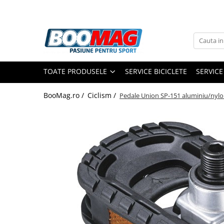
Toate Produsele
Biciclete
TOATE PRODUSELE
SERVICE BICICLETE
SERVICE
Biciclete copii
Biciclete barbati
BooMag.ro /
Ciclism /
Pedale Union SP-151 aluminiu/nylon 
Biciclete dama
Biciclete mountain bike (MTB)
Biciclete electrice
Biciclete de oras
Biciclete pliabile
Biciclete de trekking
Biciclete Cursiere, Cyclocross
si Gravel