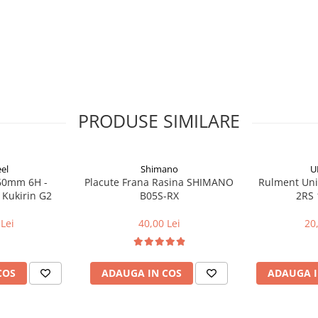
PRODUSE SIMILARE
el
Shimano
U
160mm 6H -
Placute Frana Rasina SHIMANO
Rulment Uni
 Kukirin G2
B05S-RX
2RS 
Lei
40,00 Lei
20
COS
ADAUGA IN COS
ADAUGA I