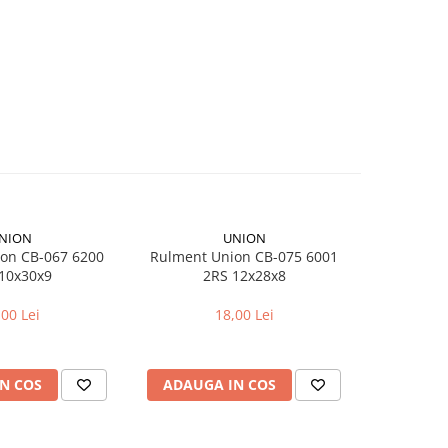
NION
UNION
on CB-067 6200
Rulment Union CB-075 6001
Camera bici
10x30x9
2RS 12x28x8
pentr
,00 Lei
18,00 Lei
N COS
ADAUGA IN COS
ADAUG