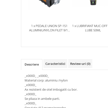
Aparatori noroi bicicleta
Suport bicicleta
Lumini bicicleta
Computer bicicleta
1 x PEDALE UNION SP-151
1 x LUBRIFIANT MUC-OFF
ALUMINIU/NYLON FILET 9/16
LUBE 50ML
PLIABILE
Piese biciclete
Anvelopa bicicleta
Camera bicicleta
Pinioane
Caracteristici
Review-uri
(0)
Descriere
Lant bicicleta
Urechi cadru bicicleta
_x000D_ _x000D_
Mansoane si ghidolina
Material corp: aluminiu /nylon
_x000D_
Ghidoane bicicleta
Ax rezistent de otel imbogatit cu bor.
_x000D_
Pipe ghidon
Se pliaza in ambele parti.
Pedale bicicleta
_x000D_
Greutate 412 grame/pereche