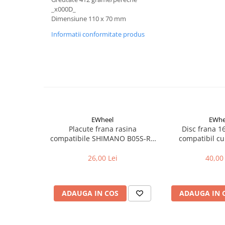
Cuvete bicicleta
_x000D_
Furci bicicleta
Dimensiune 110 x 70 mm
Cabluri si camasi
Informatii conformitate produs
Frana bicicleta
Placute frana bicicleta
Discuri frana bicicleta
Saboti frana bicicleta
Adaptoare frana bicicleta
Frane pe disc
EWheel
EWhe
Placute frana rasina
Disc frana 
Frane pe janta
compatibile SHIMANO B05S-RX
compatibil cu
Accesorii frane bicicleta
(compatibil Kukirin G2/G4 2025)
Roti bicicleta
26,00 Lei
40,00 
Spite
Butuci
ADAUGA IN COS
ADAUGA IN 
Accesorii butuci
Roti
Jante bicicleta