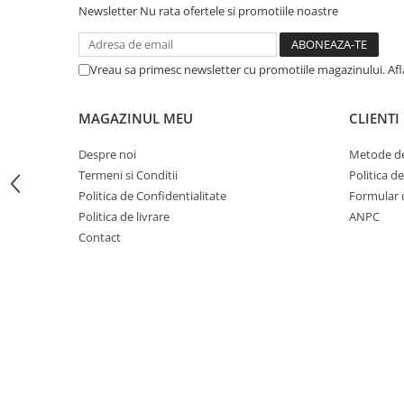
Newsletter
Nu rata ofertele si promotiile noastre
Fond de janta
Sei si tija sa bicicleta
Vreau sa primesc newsletter cu promotiile magazinului. Af
Tija sa bicicleta
Sei
MAGAZINUL MEU
CLIENTI
Coliere si cleme sa
Huse sa
Despre noi
Metode de
Angrenaje bicicleta
Termeni si Conditii
Politica d
Foi angrenaj
Politica de Confidentialitate
Formular 
Politica de livrare
ANPC
Angrenaj pedalier
Contact
Butuci pedalieri
Brat pedalier
Schimbator de viteze bicicleta
Schimbatoare fata
Schimbatoare spate
Manete schimbator si frana
Manete frana bicicleta