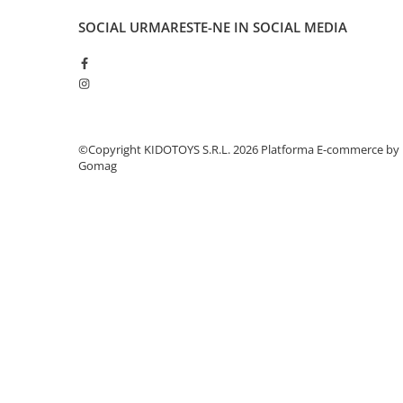
Manete schimbator bicicleta
SOCIAL
URMARESTE-NE IN SOCIAL MEDIA
Manete mixte frana - schimbator
Rulmenti si coronite
Echipament ciclism
Ochelari
©Copyright KIDOTOYS S.R.L. 2026
Platforma E-commerce by
Casca bicicleta
Gomag
Protectii
Sosete
Rucsaci si borsete ciclism
Manusi bicicleta
Pantofi ciclism
Imbracaminte ciclism barbati
Imbracaminte ciclism dama
Imbracaminte ciclism copii