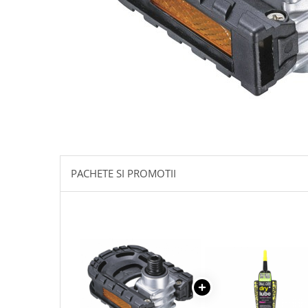
Accesorii biciclete
Scaun bicicleta copii
Chei si scule bicicleta
Portbagaj bicicleta
Antifurt bicicleta
Cosuri bicicleta
Pompa bicicleta
Produse intretinere bicicleta
PACHETE SI PROMOTII
Accesorii biciclete copii
Claxon bicicleta
Bidoane si suporti bicicleta
Suport telefon bicicleta
Oglinzi bicicleta
Cricuri bicicleta