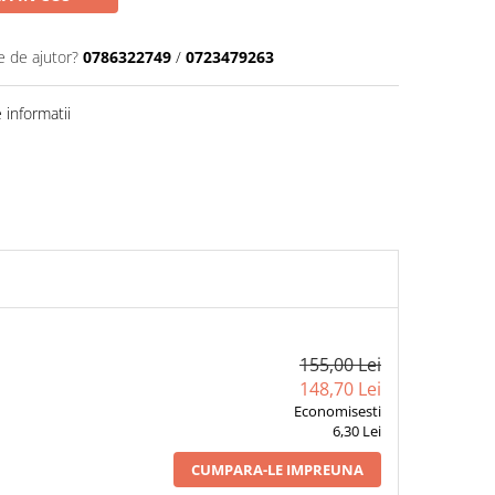
e de ajutor?
0786322749
/
0723479263
informatii
155,00 Lei
148,70 Lei
Economisesti
6,30 Lei
CUMPARA-LE IMPREUNA