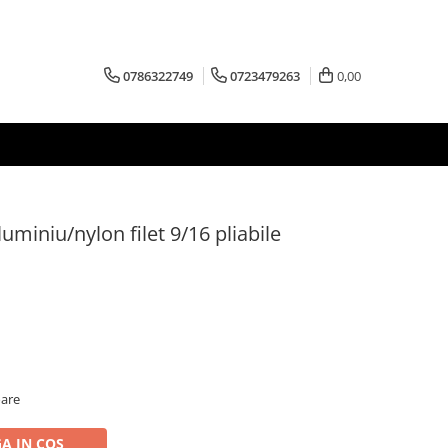
0786322749
0723479263
0,00
miniu/nylon filet 9/16 pliabile
oare
A IN COS