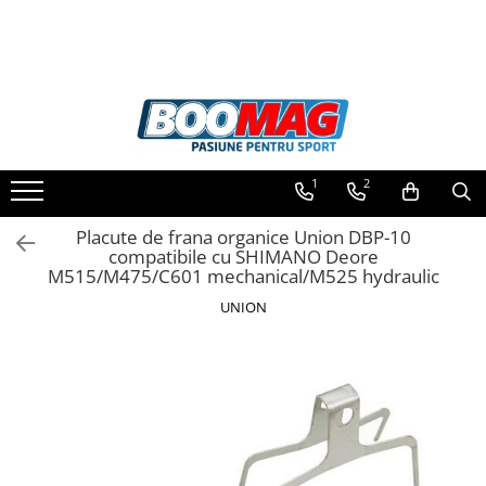
Toate Produsele
Biciclete
Biciclete copii
1
2
Biciclete barbati
Biciclete dama
Placute de frana organice Union DBP-10
compatibile cu SHIMANO Deore
Biciclete mountain bike (MTB)
M515/M475/C601 mechanical/M525 hydraulic
Biciclete electrice
UNION
Biciclete de oras
Biciclete pliabile
Biciclete de trekking
Biciclete Cursiere, Cyclocross
si Gravel