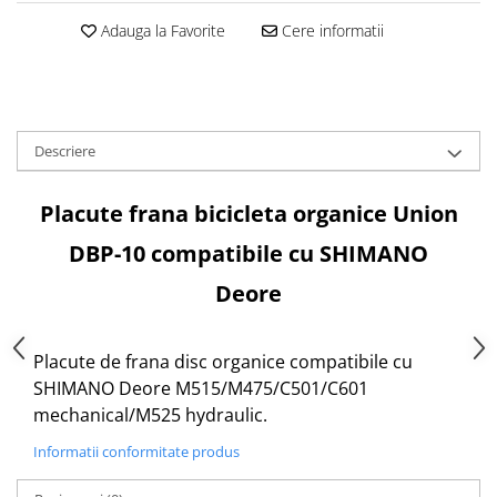
Aparatori noroi bicicleta
Adauga la Favorite
Cere informatii
Suport bicicleta
Lumini bicicleta
Computer bicicleta
Descriere
Piese biciclete
Anvelopa bicicleta
Placute frana bicicleta organice Union
Camera bicicleta
DBP-10 compatibile cu SHIMANO
Pinioane
Deore
Lant bicicleta
Urechi cadru bicicleta
Placute de frana disc organice compatibile cu
Mansoane si ghidolina
SHIMANO Deore M515/M475/C501/C601
Ghidoane bicicleta
mechanical/M525 hydraulic.
Pipe ghidon
Informatii conformitate produs
Pedale bicicleta