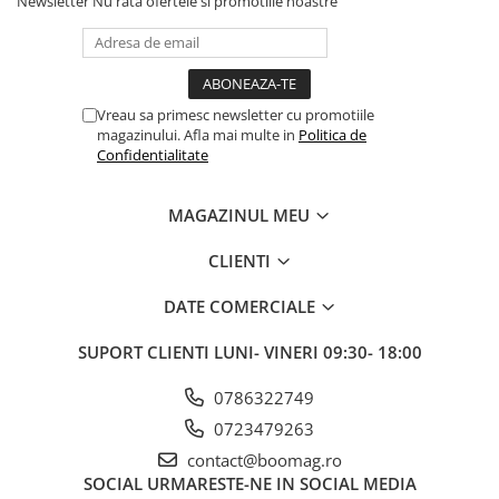
Newsletter
Nu rata ofertele si promotiile noastre
Fond de janta
Sei si tija sa bicicleta
Tija sa bicicleta
Vreau sa primesc newsletter cu promotiile
Sei
magazinului. Afla mai multe in
Politica de
Coliere si cleme sa
Confidentialitate
Huse sa
Angrenaje bicicleta
MAGAZINUL MEU
Foi angrenaj
CLIENTI
Angrenaj pedalier
Butuci pedalieri
DATE COMERCIALE
Brat pedalier
SUPORT CLIENTI
LUNI- VINERI 09:30- 18:00
Schimbator de viteze bicicleta
Schimbatoare fata
0786322749
Schimbatoare spate
0723479263
Manete schimbator si frana
contact@boomag.ro
SOCIAL
URMARESTE-NE IN SOCIAL MEDIA
Manete frana bicicleta