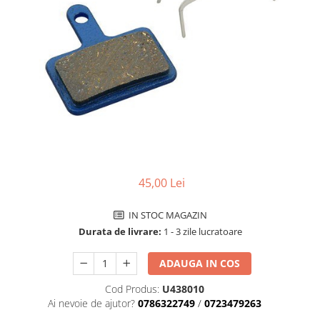
Accesorii biciclete
Scaun bicicleta copii
Chei si scule bicicleta
Portbagaj bicicleta
Antifurt bicicleta
Cosuri bicicleta
Pompa bicicleta
Produse intretinere bicicleta
45,00 Lei
Accesorii biciclete copii
Claxon bicicleta
IN STOC MAGAZIN
Durata de livrare:
1 - 3 zile lucratoare
Bidoane si suporti bicicleta
Suport telefon bicicleta
ADAUGA IN COS
Oglinzi bicicleta
Cod Produs:
U438010
Cricuri bicicleta
Ai nevoie de ajutor?
0786322749
/
0723479263