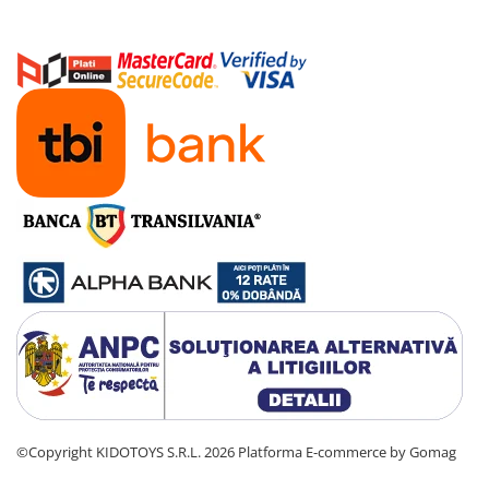
Manete schimbator bicicleta
Manete mixte frana - schimbator
Rulmenti si coronite
Echipament ciclism
Ochelari
Casca bicicleta
Protectii
Sosete
Rucsaci si borsete ciclism
Manusi bicicleta
Pantofi ciclism
Imbracaminte ciclism barbati
Imbracaminte ciclism dama
©Copyright KIDOTOYS S.R.L. 2026
Platforma E-commerce by Gomag
Imbracaminte ciclism copii