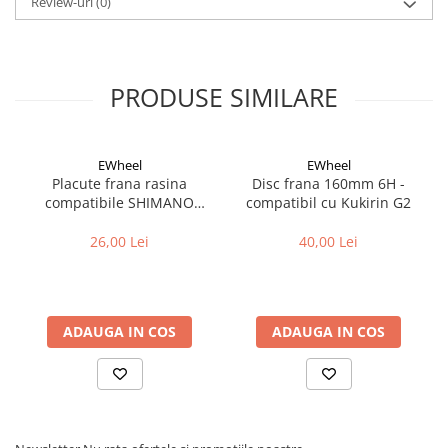
Review-uri
(0)
Cuvete bicicleta
Furci bicicleta
Cabluri si camasi
PRODUSE SIMILARE
Frana bicicleta
Placute frana bicicleta
Discuri frana bicicleta
EWheel
EWheel
Saboti frana bicicleta
Placute frana rasina
Disc frana 160mm 6H -
compatibile SHIMANO
compatibil cu Kukirin G2
Adaptoare frana bicicleta
B05S-RX (compatibil Kukirin
Frane pe disc
G2/G4 2025)
26,00 Lei
40,00 Lei
Frane pe janta
Accesorii frane bicicleta
Roti bicicleta
ADAUGA IN COS
ADAUGA IN COS
Spite
Butuci
Accesorii butuci
Roti
Jante bicicleta