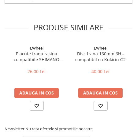
franare la temperaturi medii
-sunet scazut
-fara azbest
PRODUSE SIMILARE
EWheel
EWheel
Placute frana rasina
Disc frana 160mm 6H -
compatibile SHIMANO
compatibil cu Kukirin G2
B05S-RX (compatibil Kukirin
G2/G4 2025)
26,00 Lei
40,00 Lei
ADAUGA IN COS
ADAUGA IN COS
Newsletter
Nu rata ofertele si promotiile noastre