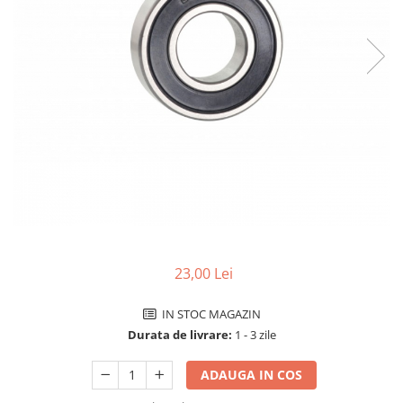
Accesorii biciclete
Scaun bicicleta copii
Chei si scule bicicleta
Portbagaj bicicleta
Antifurt bicicleta
Cosuri bicicleta
Pompa bicicleta
Produse intretinere bicicleta
Accesorii biciclete copii
Claxon bicicleta
23,00 Lei
Bidoane si suporti bicicleta
IN STOC MAGAZIN
Suport telefon bicicleta
Durata de livrare:
1 - 3 zile
Oglinzi bicicleta
ADAUGA IN COS
Cricuri bicicleta