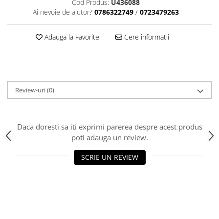
Cod Produs:
U436088
Aparatori noroi bicicleta
Ai nevoie de ajutor?
0786322749
/
0723479263
Suport bicicleta
Lumini bicicleta
Adauga la Favorite
Cere informatii
Computer bicicleta
Piese biciclete
Anvelopa bicicleta
Review-uri
(0)
Camera bicicleta
Pinioane
Daca doresti sa iti exprimi parerea despre acest produs
Lant bicicleta
poti adauga un review.
Urechi cadru bicicleta
SCRIE UN REVIEW
Mansoane si ghidolina
Ghidoane bicicleta
Pipe ghidon
Pedale bicicleta