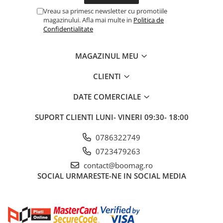
Vreau sa primesc newsletter cu promotiile
Fond de janta
magazinului. Afla mai multe in
Politica de
Sei si tija sa bicicleta
Confidentialitate
Tija sa bicicleta
Sei
MAGAZINUL MEU
Coliere si cleme sa
CLIENTI
Huse sa
Angrenaje bicicleta
DATE COMERCIALE
Foi angrenaj
SUPORT CLIENTI
LUNI- VINERI 09:30- 18:00
Angrenaj pedalier
Butuci pedalieri
0786322749
Brat pedalier
0723479263
Schimbator de viteze bicicleta
contact@boomag.ro
SOCIAL
URMARESTE-NE IN SOCIAL MEDIA
Schimbatoare fata
Schimbatoare spate
Manete schimbator si frana
Manete frana bicicleta