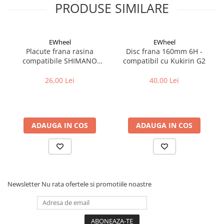
Cuvete bicicleta
PRODUSE SIMILARE
Furci bicicleta
Cabluri si camasi
EWheel
EWheel
Frana bicicleta
Placute frana rasina
Disc frana 160mm 6H -
compatibile SHIMANO
compatibil cu Kukirin G2
Placute frana bicicleta
B05S-RX (compatibil Kukirin
Discuri frana bicicleta
G2/G4 2025)
26,00 Lei
40,00 Lei
Saboti frana bicicleta
Adaptoare frana bicicleta
Frane pe disc
ADAUGA IN COS
ADAUGA IN COS
Frane pe janta
Accesorii frane bicicleta
Roti bicicleta
Spite
Newsletter
Nu rata ofertele si promotiile noastre
Butuci
Accesorii butuci
Roti
Jante bicicleta