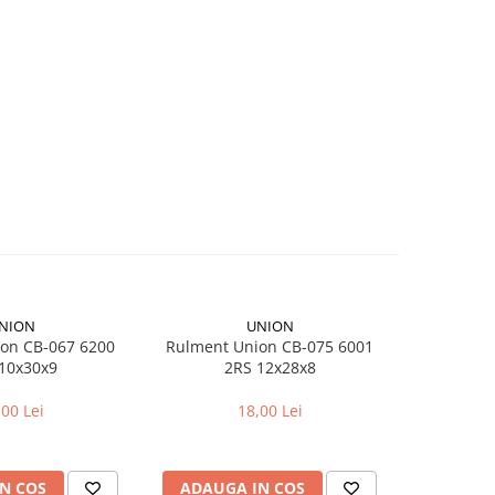
NION
UNION
on CB-067 6200
Rulment Union CB-075 6001
Camera bici
10x30x9
2RS 12x28x8
pentr
,00 Lei
18,00 Lei
N COS
ADAUGA IN COS
ADAUG