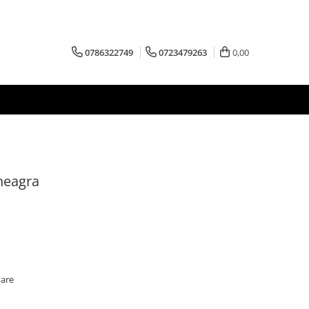
0786322749
0723479263
0,00
neagra
oare