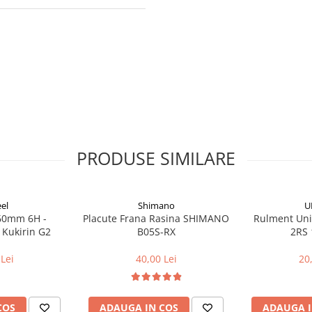
PRODUSE SIMILARE
el
Shimano
U
160mm 6H -
Placute Frana Rasina SHIMANO
Rulment Uni
 Kukirin G2
B05S-RX
2RS 
Lei
40,00 Lei
20
COS
ADAUGA IN COS
ADAUGA I