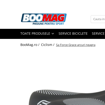
Toate Produsele
Biciclete
TOATE PRODUSELE
SERVICE BICICLETE
SERVICE
Biciclete copii
Biciclete barbati
BooMag.ro /
Ciclism /
Sa Force Grace arcuri neagra
Biciclete dama
Biciclete mountain bike (MTB)
Biciclete electrice
Biciclete de oras
Biciclete pliabile
Biciclete de trekking
Biciclete Cursiere, Cyclocross
si Gravel