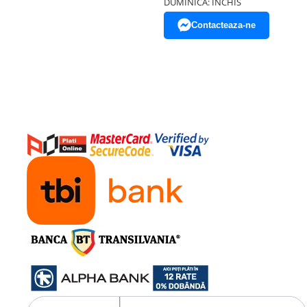
DUMINICA: INCHIS
Contacteaza-ne