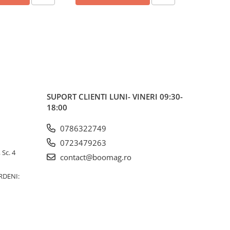
SUPORT CLIENTI
LUNI- VINERI 09:30-
18:00
0786322749
0723479263
 Sc. 4
contact@boomag.ro
RDENI: