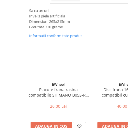
Aparatori noroi bicicleta
Suport bicicleta
Sa cu arcuri
Invelis piele artificiala
Lumini bicicleta
Dimensiuni 265x215mm
Greutate 730 grame
Computer bicicleta
Informatii conformitate produs
Piese biciclete
Anvelopa bicicleta
Camera bicicleta
Pinioane
Lant bicicleta
EWheel
EWhe
Urechi cadru bicicleta
Placute frana rasina
Disc frana 
Mansoane si ghidolina
compatibile SHIMANO B05S-RX
compatibil cu
(compatibil Kukirin G2/G4 2025)
Ghidoane bicicleta
26,00 Lei
40,00 
Pipe ghidon
Pedale bicicleta
ADAUGA IN COS
ADAUGA IN 