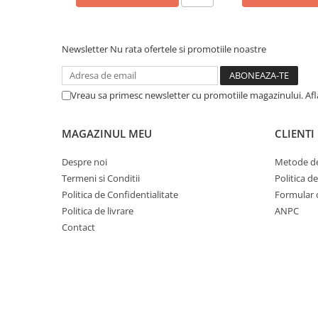
Cuvete bicicleta
Furci bicicleta
Cabluri si camasi
Newsletter
Nu rata ofertele si promotiile noastre
Frana bicicleta
Placute frana bicicleta
Vreau sa primesc newsletter cu promotiile magazinului. Af
Discuri frana bicicleta
Saboti frana bicicleta
MAGAZINUL MEU
CLIENTI
Adaptoare frana bicicleta
Despre noi
Metode de
Frane pe disc
Termeni si Conditii
Politica d
Frane pe janta
Politica de Confidentialitate
Formular 
Accesorii frane bicicleta
Politica de livrare
ANPC
Roti bicicleta
Contact
Spite
Butuci
Accesorii butuci
Roti
Jante bicicleta