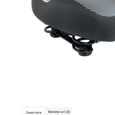
Accesorii biciclete
Scaun bicicleta copii
Chei si scule bicicleta
Portbagaj bicicleta
Antifurt bicicleta
Cosuri bicicleta
Pompa bicicleta
Produse intretinere bicicleta
Accesorii biciclete copii
Claxon bicicleta
Bidoane si suporti bicicleta
Suport telefon bicicleta
Oglinzi bicicleta
Cricuri bicicleta
Review-uri
(0)
Descriere