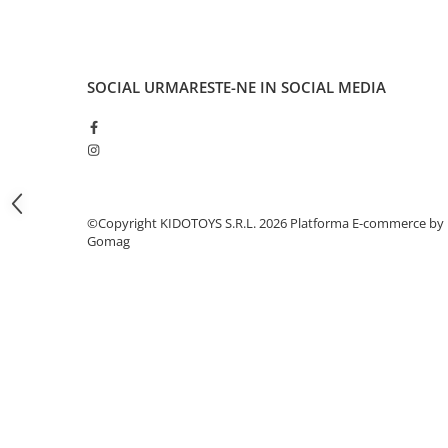
Fond de janta
Sei si tija sa bicicleta
Tija sa bicicleta
SOCIAL
URMARESTE-NE IN SOCIAL MEDIA
Sei
Coliere si cleme sa
Huse sa
Angrenaje bicicleta
Foi angrenaj
©Copyright KIDOTOYS S.R.L. 2026
Platforma E-commerce by
Gomag
Angrenaj pedalier
Butuci pedalieri
Brat pedalier
Schimbator de viteze bicicleta
Schimbatoare fata
Schimbatoare spate
Manete schimbator si frana
Manete frana bicicleta