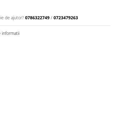
ie de ajutor?
0786322749
/
0723479263
informatii