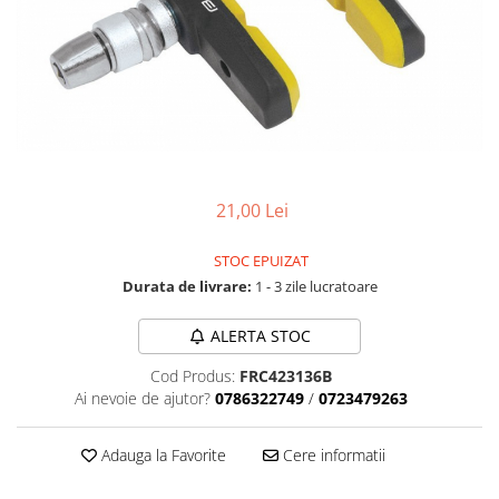
Accesorii biciclete
Scaun bicicleta copii
Chei si scule bicicleta
Portbagaj bicicleta
Antifurt bicicleta
Cosuri bicicleta
21,00 Lei
Pompa bicicleta
STOC EPUIZAT
Produse intretinere bicicleta
Durata de livrare:
1 - 3 zile lucratoare
Accesorii biciclete copii
Claxon bicicleta
ALERTA STOC
Bidoane si suporti bicicleta
Cod Produs:
FRC423136B
Ai nevoie de ajutor?
0786322749
/
0723479263
Suport telefon bicicleta
Oglinzi bicicleta
Adauga la Favorite
Cere informatii
Cricuri bicicleta