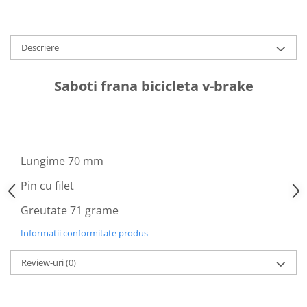
Aparatori noroi bicicleta
Suport bicicleta
Lumini bicicleta
Descriere
Computer bicicleta
Saboti frana bicicleta v-brake
Piese biciclete
Anvelopa bicicleta
Camera bicicleta
Lungime 70 mm
Pinioane
Lant bicicleta
Pin cu filet
Urechi cadru bicicleta
Greutate 71 grame
Mansoane si ghidolina
Informatii conformitate produs
Ghidoane bicicleta
Review-uri
(0)
Pipe ghidon
Pedale bicicleta