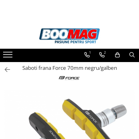
Toate Produsele
Biciclete
Biciclete copii
1
2
Biciclete barbati
Biciclete dama
Saboti frana Force 70mm negru/galben
Biciclete mountain bike (MTB)
Biciclete electrice
Biciclete de oras
Biciclete pliabile
Biciclete de trekking
Biciclete Cursiere, Cyclocross
si Gravel