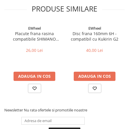
Cuvete bicicleta
PRODUSE SIMILARE
Furci bicicleta
Cabluri si camasi
EWheel
EWheel
Frana bicicleta
Placute frana rasina
Disc frana 160mm 6H -
Placute frana bicicleta
compatibile SHIMANO
compatibil cu Kukirin G2
B05S-RX (compatibil Kukirin
Discuri frana bicicleta
G2/G4 2025)
26,00 Lei
40,00 Lei
Saboti frana bicicleta
Adaptoare frana bicicleta
Frane pe disc
Frane pe janta
ADAUGA IN COS
ADAUGA IN COS
Accesorii frane bicicleta
Roti bicicleta
Spite
Butuci
Newsletter
Nu rata ofertele si promotiile noastre
Accesorii butuci
Roti
Jante bicicleta