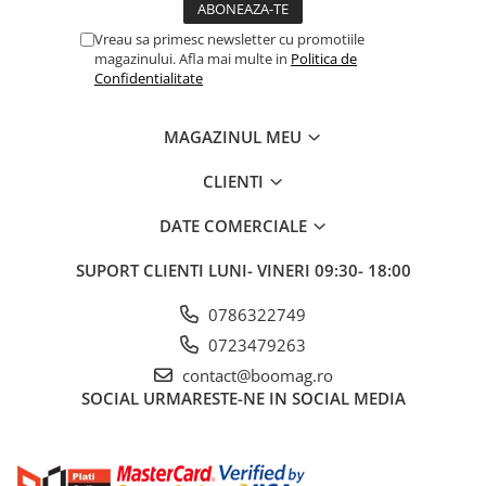
Fond de janta
Vreau sa primesc newsletter cu promotiile
Sei si tija sa bicicleta
magazinului. Afla mai multe in
Politica de
Confidentialitate
Tija sa bicicleta
Sei
MAGAZINUL MEU
Coliere si cleme sa
Huse sa
CLIENTI
Angrenaje bicicleta
DATE COMERCIALE
Foi angrenaj
Angrenaj pedalier
SUPORT CLIENTI
LUNI- VINERI 09:30- 18:00
Butuci pedalieri
0786322749
Brat pedalier
0723479263
Schimbator de viteze bicicleta
contact@boomag.ro
Schimbatoare fata
SOCIAL
URMARESTE-NE IN SOCIAL MEDIA
Schimbatoare spate
Manete schimbator si frana
Manete frana bicicleta