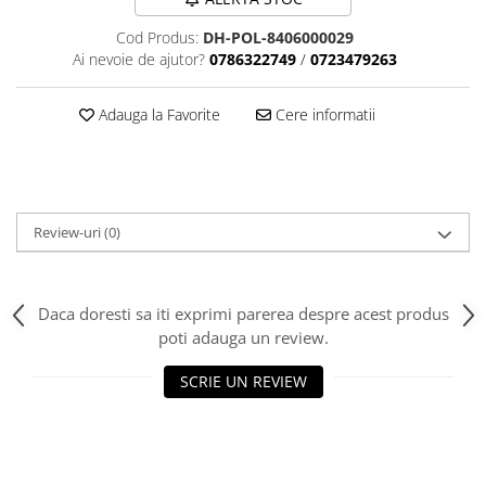
Tija sa bicicleta
Aparatori si protectii
Sei
Cod Produs:
DH-POL-8406000029
Cric
Ai nevoie de ajutor?
0786322749
/
0723479263
Coliere si cleme sa
Furca
Huse sa
Adauga la Favorite
Cere informatii
Sisteme de pliere
Angrenaje bicicleta
Suspensii
Foi angrenaj
Ghidoane
Angrenaj pedalier
Rulmenti si suruburi
Butuci pedalieri
Roti
Review-uri
(0)
Brat pedalier
Schimbator de viteze bicicleta
Schimbatoare fata
Daca doresti sa iti exprimi parerea despre acest produs
Schimbatoare spate
poti adauga un review.
Manete schimbator si frana
SCRIE UN REVIEW
Manete frana bicicleta
Manete schimbator bicicleta
Manete mixte frana - schimbator
Rulmenti si coronite