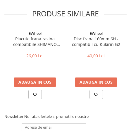
PRODUSE SIMILARE
EWheel
EWheel
Placute frana rasina
Disc frana 160mm 6H -
compatibile SHIMANO
compatibil cu Kukirin G2
B05S-RX (compatibil Kukirin
G2/G4 2025)
26,00 Lei
40,00 Lei
ADAUGA IN COS
ADAUGA IN COS
Newsletter
Nu rata ofertele si promotiile noastre