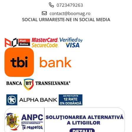
Manete schimbator bicicleta
0723479263
Manete mixte frana - schimbator
contact@boomag.ro
SOCIAL
URMARESTE-NE IN SOCIAL MEDIA
Rulmenti si coronite
Echipament ciclism
Ochelari
Casca bicicleta
Protectii
Sosete
Rucsaci si borsete ciclism
Manusi bicicleta
Pantofi ciclism
Imbracaminte ciclism barbati
Imbracaminte ciclism dama
Imbracaminte ciclism copii