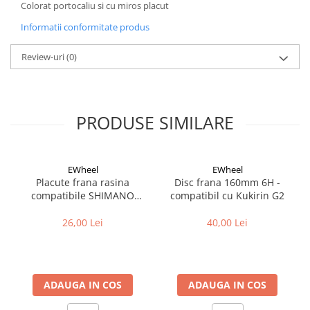
Cuvete bicicleta
Colorat portocaliu si cu miros placut
Furci bicicleta
Informatii conformitate produs
Cabluri si camasi
Review-uri
(0)
Frana bicicleta
Placute frana bicicleta
Discuri frana bicicleta
PRODUSE SIMILARE
Saboti frana bicicleta
Adaptoare frana bicicleta
Frane pe disc
EWheel
EWheel
Frane pe janta
Placute frana rasina
Disc frana 160mm 6H -
compatibile SHIMANO
compatibil cu Kukirin G2
Accesorii frane bicicleta
B05S-RX (compatibil Kukirin
Roti bicicleta
G2/G4 2025)
26,00 Lei
40,00 Lei
Spite
Butuci
Accesorii butuci
ADAUGA IN COS
ADAUGA IN COS
Roti
Jante bicicleta