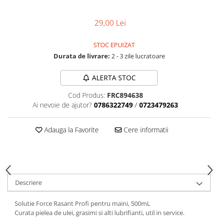
Aparatori noroi bicicleta
Suport bicicleta
29,00 Lei
Lumini bicicleta
STOC EPUIZAT
Computer bicicleta
Durata de livrare:
2 - 3 zile lucratoare
Piese biciclete
ALERTA STOC
Anvelopa bicicleta
Cod Produs:
FRC894638
Camera bicicleta
Ai nevoie de ajutor?
0786322749
/
0723479263
Pinioane
Adauga la Favorite
Cere informatii
Lant bicicleta
Urechi cadru bicicleta
Mansoane si ghidolina
Ghidoane bicicleta
Descriere
Pipe ghidon
Solutie Force Rasant Profi pentru maini, 500mL
Pedale bicicleta
Curata pielea de ulei, grasimi si alti lubrifianti, util in service.