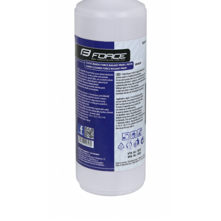
Accesorii biciclete
Scaun bicicleta copii
Chei si scule bicicleta
Portbagaj bicicleta
Antifurt bicicleta
Cosuri bicicleta
Pompa bicicleta
Produse intretinere bicicleta
Accesorii biciclete copii
Claxon bicicleta
Bidoane si suporti bicicleta
Suport telefon bicicleta
Oglinzi bicicleta
Cricuri bicicleta