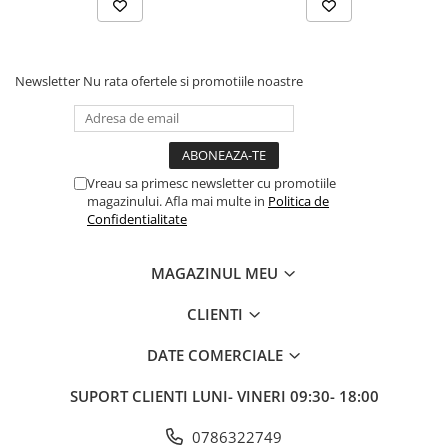
Fond de janta
Sei si tija sa bicicleta
Newsletter
Nu rata ofertele si promotiile noastre
Tija sa bicicleta
Sei
Coliere si cleme sa
Huse sa
Vreau sa primesc newsletter cu promotiile
Angrenaje bicicleta
magazinului. Afla mai multe in
Politica de
Foi angrenaj
Confidentialitate
Angrenaj pedalier
Butuci pedalieri
MAGAZINUL MEU
Brat pedalier
CLIENTI
Schimbator de viteze bicicleta
Schimbatoare fata
DATE COMERCIALE
Schimbatoare spate
SUPORT CLIENTI
LUNI- VINERI 09:30- 18:00
Manete schimbator si frana
Manete frana bicicleta
0786322749