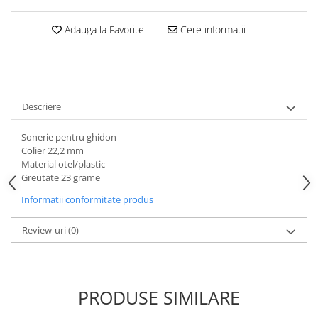
Aparatori noroi bicicleta
Suport bicicleta
Adauga la Favorite
Cere informatii
Lumini bicicleta
Computer bicicleta
Piese biciclete
Descriere
Anvelopa bicicleta
Sonerie pentru ghidon
Camera bicicleta
Colier 22,2 mm
Material otel/plastic
Pinioane
Greutate 23 grame
Lant bicicleta
Informatii conformitate produs
Urechi cadru bicicleta
Review-uri
(0)
Mansoane si ghidolina
Ghidoane bicicleta
Pipe ghidon
PRODUSE SIMILARE
Pedale bicicleta