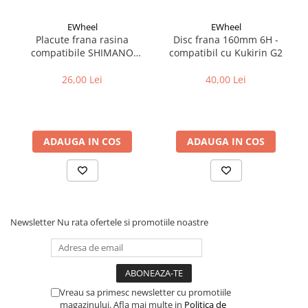
Cuvete bicicleta
Furci bicicleta
EWheel
EWheel
Placute frana rasina
Disc frana 160mm 6H -
Cabluri si camasi
compatibile SHIMANO
compatibil cu Kukirin G2
B05S-RX (compatibil Kukirin
Frana bicicleta
G2/G4 2025)
26,00 Lei
40,00 Lei
Placute frana bicicleta
Discuri frana bicicleta
Saboti frana bicicleta
ADAUGA IN COS
ADAUGA IN COS
Adaptoare frana bicicleta
Frane pe disc
Frane pe janta
Accesorii frane bicicleta
Roti bicicleta
Newsletter
Nu rata ofertele si promotiile noastre
Spite
Butuci
Accesorii butuci
Roti
Vreau sa primesc newsletter cu promotiile
magazinului. Afla mai multe in
Politica de
Jante bicicleta