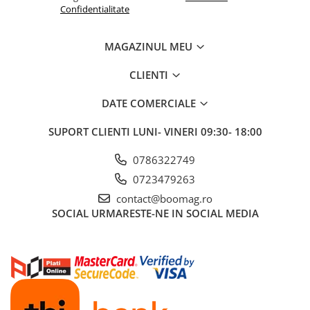
Confidentialitate
Fond de janta
Sei si tija sa bicicleta
MAGAZINUL MEU
Tija sa bicicleta
CLIENTI
Sei
Coliere si cleme sa
DATE COMERCIALE
Huse sa
Angrenaje bicicleta
SUPORT CLIENTI
LUNI- VINERI 09:30- 18:00
Foi angrenaj
0786322749
Angrenaj pedalier
0723479263
Butuci pedalieri
contact@boomag.ro
Brat pedalier
SOCIAL
URMARESTE-NE IN SOCIAL MEDIA
Schimbator de viteze bicicleta
Schimbatoare fata
Schimbatoare spate
Manete schimbator si frana
Manete frana bicicleta