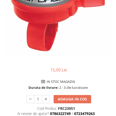
Accesorii biciclete
Scaun bicicleta copii
Chei si scule bicicleta
Portbagaj bicicleta
Antifurt bicicleta
Cosuri bicicleta
Pompa bicicleta
Produse intretinere bicicleta
Accesorii biciclete copii
15,00 Lei
Claxon bicicleta
IN STOC MAGAZIN
Bidoane si suporti bicicleta
Durata de livrare:
2 - 3 zile lucratoare
Suport telefon bicicleta
ADAUGA IN COS
Oglinzi bicicleta
Cod Produs:
FRC23051
Cricuri bicicleta
Ai nevoie de ajutor?
0786322749
/
0723479263