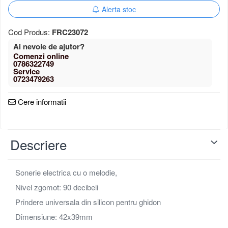
Alerta stoc
Schimbator de viteze bicicleta
Schimbatoare fata
Cod Produs:
FRC23072
Schimbatoare spate
Manete schimbator si frana
Ai nevoie de ajutor?
Manete frana bicicleta
0786322749
Manete schimbator bicicleta
Manete mixte frana - schimbator
0723479263
Rulmenti si coronite
Cere informatii
Descriere
Sonerie electrica cu o melodie,
Nivel zgomot: 90 decibeli
Prindere universala din silicon pentru ghidon
Dimensiune: 42x39mm