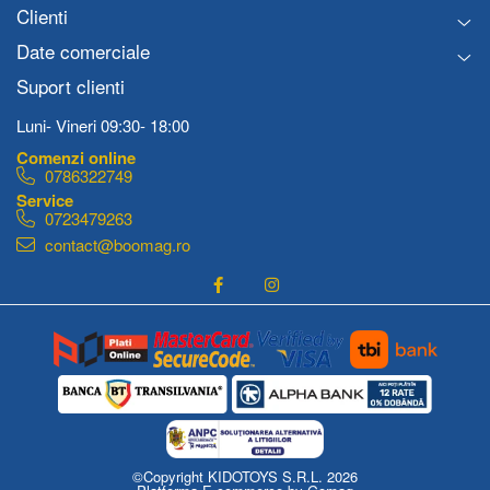
Clienti
Date comerciale
Suport clienti
Luni- Vineri 09:30- 18:00
0786322749
0723479263
contact@boomag.ro
©Copyright KIDOTOYS S.R.L. 2026