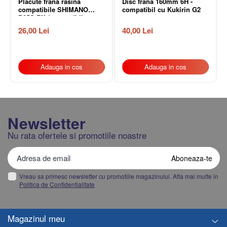
Placute frana rasina
Disc frana 160mm 6H -
compatibile SHIMANO
compatibil cu Kukirin G2
B05S-RX (compatibil
Kukirin G2/G4 2025)
26,00 Lei
40,00 Lei
Adauga in cos
Adauga in cos
Newsletter
Nu rata ofertele si promotiile noastre
Vreau sa primesc newsletter cu promotiile magazinului. Afla mai multe in
Politica de Confidentialitate
Magazinul meu