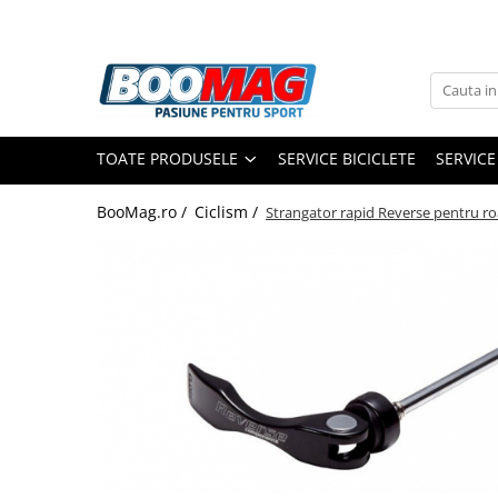
Toate Produsele
Biciclete
TOATE PRODUSELE
SERVICE BICICLETE
SERVICE
Biciclete copii
Biciclete barbati
BooMag.ro /
Ciclism /
Strangator rapid Reverse pentru ro
Biciclete dama
Biciclete mountain bike (MTB)
Biciclete electrice
Biciclete de oras
Biciclete pliabile
Biciclete de trekking
Biciclete Cursiere, Cyclocross
si Gravel