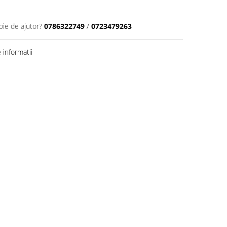
oie de ajutor?
0786322749
/
0723479263
informatii