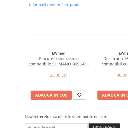
Aparatori noroi bicicleta
Informatii conformitate produs
Suport bicicleta
Lumini bicicleta
Computer bicicleta
Piese biciclete
Anvelopa bicicleta
EWheel
EWhe
Placute frana rasina
Disc frana 
Camera bicicleta
compatibile SHIMANO B05S-RX
compatibil cu
Pinioane
(compatibil Kukirin G2/G4 2025)
26,00 Lei
40,00 
Lant bicicleta
Urechi cadru bicicleta
Mansoane si ghidolina
ADAUGA IN COS
ADAUGA IN 
Ghidoane bicicleta
Pipe ghidon
Newsletter
Nu rata ofertele si promotiile noastre
Pedale bicicleta