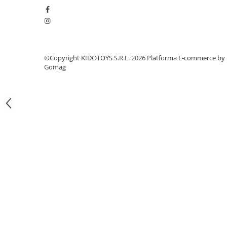
Fond de janta
Sei si tija sa bicicleta
Tija sa bicicleta
Sei
©Copyright KIDOTOYS S.R.L. 2026
Platforma E-commerce by
Gomag
Coliere si cleme sa
Huse sa
Angrenaje bicicleta
Foi angrenaj
Angrenaj pedalier
Butuci pedalieri
Brat pedalier
Schimbator de viteze bicicleta
Schimbatoare fata
Schimbatoare spate
Manete schimbator si frana
Manete frana bicicleta