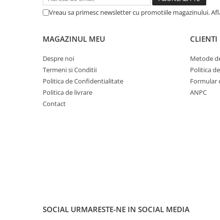
Cuvete bicicleta
Vreau sa primesc newsletter cu promotiile magazinului. Af
Furci bicicleta
Cabluri si camasi
MAGAZINUL MEU
CLIENTI
Frana bicicleta
Despre noi
Metode de
Placute frana bicicleta
Termeni si Conditii
Politica d
Discuri frana bicicleta
Politica de Confidentialitate
Formular 
Saboti frana bicicleta
Politica de livrare
ANPC
Adaptoare frana bicicleta
Contact
Frane pe disc
Frane pe janta
Accesorii frane bicicleta
Roti bicicleta
Spite
Butuci
Accesorii butuci
Roti
SOCIAL
URMARESTE-NE IN SOCIAL MEDIA
Jante bicicleta