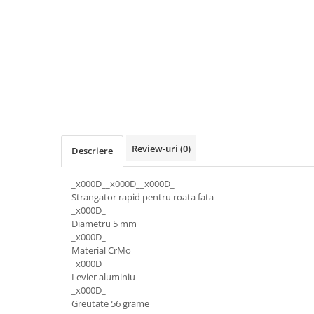
Distribuie
Accesorii biciclete
pe
Scaun bicicleta copii
Facebook
Chei si scule bicicleta
Portbagaj bicicleta
Antifurt bicicleta
Cosuri bicicleta
Pompa bicicleta
Review-uri
(0)
Descriere
Produse intretinere bicicleta
_x000D__x000D__x000D_
Accesorii biciclete copii
Strangator rapid pentru roata fata
Claxon bicicleta
_x000D_
Diametru 5 mm
Bidoane si suporti bicicleta
_x000D_
Material CrMo
Suport telefon bicicleta
_x000D_
Oglinzi bicicleta
Levier aluminiu
_x000D_
Cricuri bicicleta
Greutate 56 grame