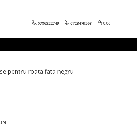
0786322749
0723479263
0,00
se pentru roata fata negru
oare