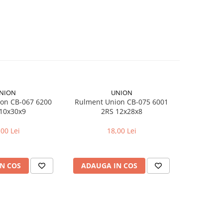
NION
UNION
on CB-067 6200
Rulment Union CB-075 6001
Camera bici
10x30x9
2RS 12x28x8
pentr
,00 Lei
18,00 Lei
N COS
ADAUGA IN COS
ADAUG