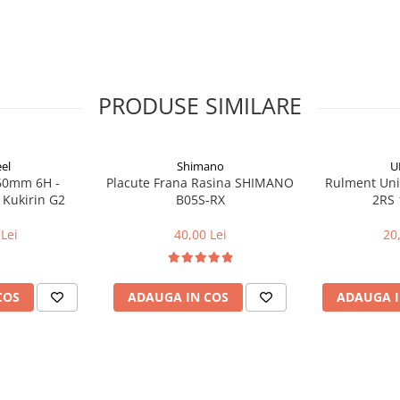
PRODUSE SIMILARE
el
Shimano
U
160mm 6H -
Placute Frana Rasina SHIMANO
Rulment Uni
 Kukirin G2
B05S-RX
2RS 
Lei
40,00 Lei
20
COS
ADAUGA IN COS
ADAUGA I