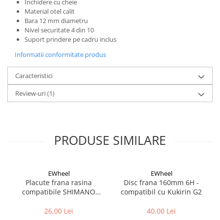
Inchidere cu cheie
Material otel calit
Bara 12 mm diametru
Nivel securitate 4 din 10
Suport prindere pe cadru inclus
Informatii conformitate produs
Caracteristici
Review-uri
(1)
PRODUSE SIMILARE
EWheel
EWheel
Placute frana rasina
Disc frana 160mm 6H -
compatibile SHIMANO
compatibil cu Kukirin G2
B05S-RX (compatibil Kukirin
G2/G4 2025)
26,00 Lei
40,00 Lei