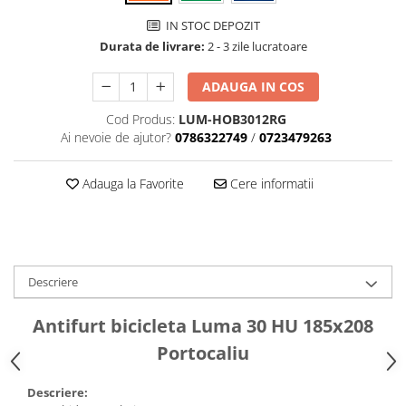
Tija sa bicicleta
Aparatori si protectii
IN STOC DEPOZIT
Sei
Durata de livrare:
2 - 3 zile lucratoare
Cric
Coliere si cleme sa
Furca
Huse sa
ADAUGA IN COS
Sisteme de pliere
Angrenaje bicicleta
Cod Produs:
LUM-HOB3012RG
Suspensii
Foi angrenaj
Ai nevoie de ajutor?
0786322749
/
0723479263
Ghidoane
Angrenaj pedalier
Rulmenti si suruburi
Butuci pedalieri
Adauga la Favorite
Cere informatii
Roti
Brat pedalier
Schimbator de viteze bicicleta
Schimbatoare fata
Schimbatoare spate
Descriere
Manete schimbator si frana
Antifurt bicicleta Luma 30 HU 185x208
Manete frana bicicleta
Manete schimbator bicicleta
Portocaliu
Manete mixte frana - schimbator
Descriere:
Rulmenti si coronite