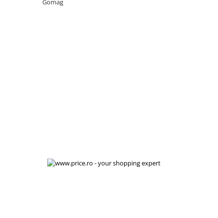
Gomag
Manete schimbator bicicleta
Manete mixte frana - schimbator
Rulmenti si coronite
Echipament ciclism
Ochelari
Casca bicicleta
Protectii
Sosete
Rucsaci si borsete ciclism
Manusi bicicleta
Pantofi ciclism
Imbracaminte ciclism barbati
Imbracaminte ciclism dama
Imbracaminte ciclism copii