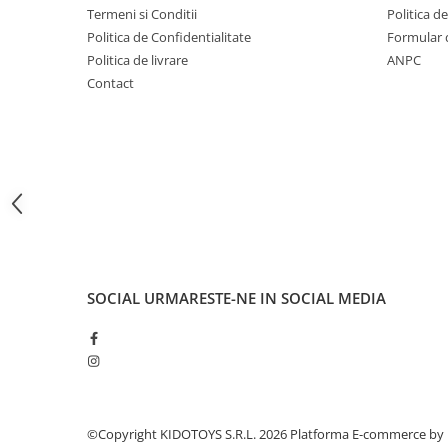
Termeni si Conditii
Politica d
Fond de janta
Politica de Confidentialitate
Formular 
Sei si tija sa bicicleta
Politica de livrare
ANPC
Tija sa bicicleta
Contact
Sei
Coliere si cleme sa
Huse sa
Angrenaje bicicleta
Foi angrenaj
Angrenaj pedalier
Butuci pedalieri
Brat pedalier
SOCIAL
URMARESTE-NE IN SOCIAL MEDIA
Schimbator de viteze bicicleta
Schimbatoare fata
Schimbatoare spate
Manete schimbator si frana
©Copyright KIDOTOYS S.R.L. 2026
Platforma E-commerce by
Manete frana bicicleta