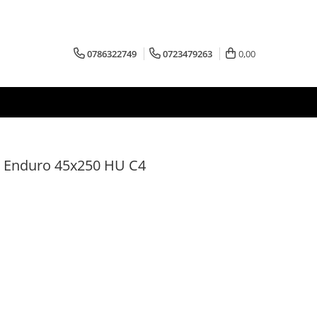
0786322749
0723479263
0,00
ma Enduro 45x250 HU C4