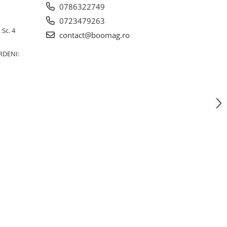
0786322749
0723479263
 Sc. 4
contact@boomag.ro
RDENI: