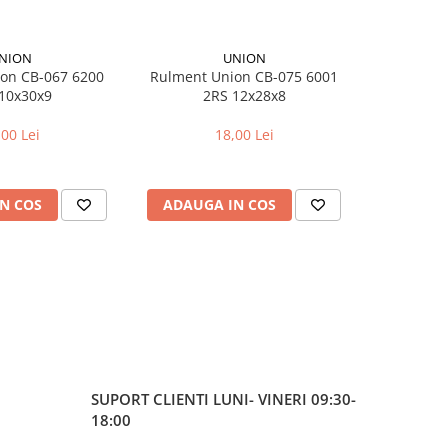
NION
UNION
on CB-067 6200
Rulment Union CB-075 6001
Camera bici
10x30x9
2RS 12x28x8
pentr
,00 Lei
18,00 Lei
N COS
ADAUGA IN COS
ADAUG
SUPORT CLIENTI
LUNI- VINERI 09:30-
18:00