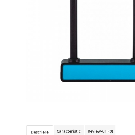
Accesorii biciclete
Scaun bicicleta copii
Chei si scule bicicleta
Portbagaj bicicleta
Antifurt bicicleta
Cosuri bicicleta
Pompa bicicleta
Produse intretinere bicicleta
Accesorii biciclete copii
Claxon bicicleta
Bidoane si suporti bicicleta
Suport telefon bicicleta
Oglinzi bicicleta
Cricuri bicicleta
Caracteristici
Review-uri
(0)
Descriere