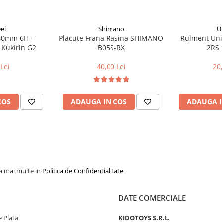
elor si bicicletelor. Catalogul
ate cu cele mai exigente
el
Shimano
U
itate, atragatoare, usor de
160mm 6H -
Placute Frana Rasina SHIMANO
Rulment Uni
acorduri de colaborare cu
 Kukirin G2
B05S-RX
2RS 
ta cele mai recente tendinte de
Lei
40,00 Lei
20
 comunitatilor de motociclete si
ilor sale valori de motociclete si
lor finali, dialogul cu clientii
resele noastre. Obiectivele
COS
ADAUGA IN COS
ADAUGA I
tori finali si stimuleaza
 pentru a raspunde nevoilor
esiv inca de la inceputurile sale
ta internationala de-a lungul celor
 a incorporat casti si motociclete
la mai multe in
Politica de Confidentialitate
rmit clientilor sa aleaga
DATE COMERCIALE
 Plata
KIDOTOYS S.R.L.