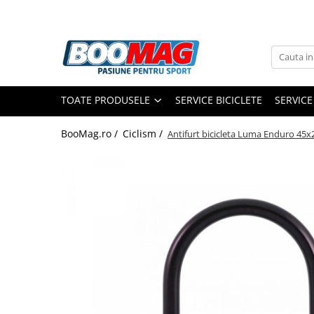
Toate Produsele
Biciclete
TOATE PRODUSELE
SERVICE BICICLETE
SERVICE
Biciclete copii
Biciclete barbati
BooMag.ro /
Ciclism /
Antifurt bicicleta Luma Enduro 45
Biciclete dama
Biciclete mountain bike (MTB)
Biciclete electrice
Biciclete de oras
Biciclete pliabile
Biciclete de trekking
Biciclete Cursiere, Cyclocross
si Gravel