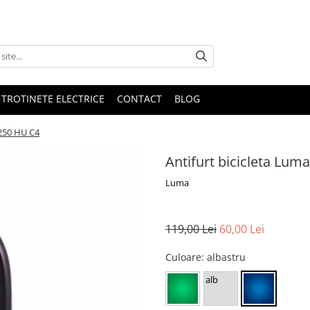
 TROTINETE ELECTRICE
CONTACT
BLOG
x250 HU C4
Antifurt bicicleta Lu
Luma
119,00 Lei
60,00 Lei
Culoare
: albastru
alb