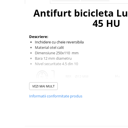
Aparatori noroi bicicleta
Antifurt bicicleta 
Suport bicicleta
Lumini bicicleta
45 HU
Computer bicicleta
Descriere:
Inchidere cu cheie reversibila
Piese biciclete
Material otel calit
Anvelopa bicicleta
Dimensiune 250x110 mm
Bara 12 mm diametru
Camera bicicleta
Nivel securitate 4.5 din 10
Pinioane
Lant bicicleta
Urechi cadru bicicleta
VEZI MAI MULT
Mansoane si ghidolina
Informatii conformitate produs
Ghidoane bicicleta
Despre marca LUMA
Pipe ghidon
Pedale bicicleta