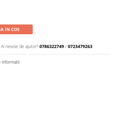
A IN COS
Ai nevoie de ajutor?
0786322749
/
0723479263
informatii