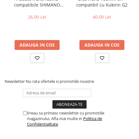
compatibile SHIMANO
compatibil cu Kukirin G2
Fond de janta
B05S-RX (compatibil Kukirin
Sei si tija sa bicicleta
G2/G4 2025)
26,00 Lei
40,00 Lei
Tija sa bicicleta
Sei
Coliere si cleme sa
ADAUGA IN COS
ADAUGA IN COS
Huse sa
Angrenaje bicicleta
Foi angrenaj
Angrenaj pedalier
Newsletter
Nu rata ofertele si promotiile noastre
Butuci pedalieri
Brat pedalier
Schimbator de viteze bicicleta
Schimbatoare fata
Vreau sa primesc newsletter cu promotiile
Schimbatoare spate
magazinului. Afla mai multe in
Politica de
Confidentialitate
Manete schimbator si frana
Manete frana bicicleta