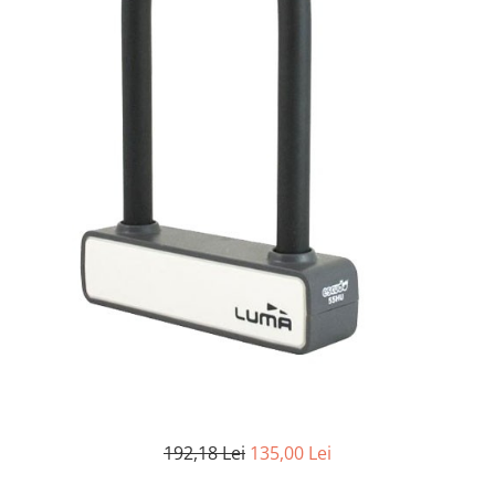
Accesorii biciclete
Scaun bicicleta copii
Chei si scule bicicleta
Portbagaj bicicleta
Antifurt bicicleta
Cosuri bicicleta
Pompa bicicleta
Produse intretinere bicicleta
Accesorii biciclete copii
Claxon bicicleta
Bidoane si suporti bicicleta
Suport telefon bicicleta
Oglinzi bicicleta
192,18 Lei
135,00 Lei
Cricuri bicicleta