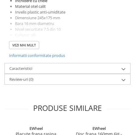
Inchidere cu cheie
Cuvete bicicleta
Material otel calit
Furci bicicleta
Invelis plastic anti-umiditate
Dimensiune 245x175 mm
Cabluri si camasi
Bara 16 mm diametru
Nivel securitate 7.5 din 10
Frana bicicleta
Culoare: alb
Placute frana bicicleta
VEZI MAI MULT
Discuri frana bicicleta
Saboti frana bicicleta
Informatii conformitate produs
Adaptoare frana bicicleta
Caracteristici
Frane pe disc
Frane pe janta
Review-uri
(0)
Accesorii frane bicicleta
Roti bicicleta
Spite
PRODUSE SIMILARE
Butuci
Accesorii butuci
Roti
EWheel
EWheel
Placute frana rasina
Disc frana 160mm 6H -
Jante bicicleta