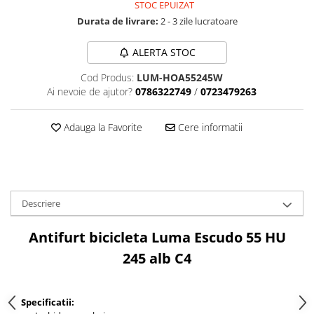
Aparatori noroi bicicleta
STOC EPUIZAT
Durata de livrare:
2 - 3 zile lucratoare
Suport bicicleta
Lumini bicicleta
ALERTA STOC
Computer bicicleta
Cod Produs:
LUM-HOA55245W
Ai nevoie de ajutor?
0786322749
/
0723479263
Piese biciclete
Anvelopa bicicleta
Adauga la Favorite
Cere informatii
Camera bicicleta
Pinioane
Lant bicicleta
Descriere
Urechi cadru bicicleta
Mansoane si ghidolina
Antifurt bicicleta Luma Escudo 55 HU
Ghidoane bicicleta
245 alb C4
Pipe ghidon
Pedale bicicleta
Specificatii: