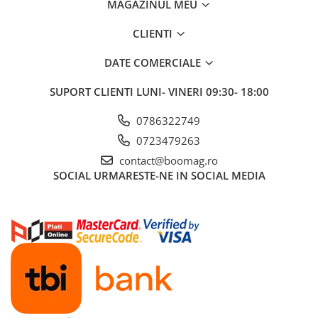
MAGAZINUL MEU
Manete schimbator bicicleta
Manete mixte frana - schimbator
CLIENTI
Rulmenti si coronite
DATE COMERCIALE
Echipament ciclism
SUPORT CLIENTI
LUNI- VINERI 09:30- 18:00
Ochelari
0786322749
Casca bicicleta
0723479263
Protectii
contact@boomag.ro
Sosete
SOCIAL
URMARESTE-NE IN SOCIAL MEDIA
Rucsaci si borsete ciclism
Manusi bicicleta
Pantofi ciclism
Imbracaminte ciclism barbati
Imbracaminte ciclism dama
Imbracaminte ciclism copii