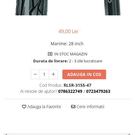
Aparatori noroi bicicleta
Suport bicicleta
Lumini bicicleta
Computer bicicleta
49,00 Lei
Marime
:
28 inch
Piese biciclete
Anvelopa bicicleta
IN STOC MAGAZIN
Durata de livrare:
2 - 3 zile lucratoare
Camera bicicleta
Pinioane
ADAUGA IN COS
Lant bicicleta
Cod Produs:
RLSR-3155-47
Urechi cadru bicicleta
Ai nevoie de ajutor?
0786322749
/
0723479263
Mansoane si ghidolina
Adauga la Favorite
Cere informatii
Ghidoane bicicleta
Pipe ghidon
Pedale bicicleta