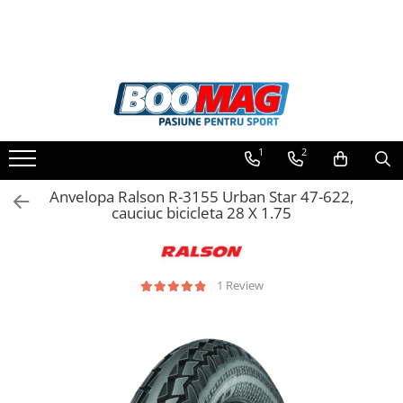
Toate Produsele
Biciclete
Biciclete copii
1
2
Biciclete barbati
Biciclete dama
Anvelopa Ralson R-3155 Urban Star 47-622,
cauciuc bicicleta 28 X 1.75
Biciclete mountain bike (MTB)
Biciclete electrice
Biciclete de oras
1 Review
Biciclete pliabile
Biciclete de trekking
Biciclete Cursiere, Cyclocross
si Gravel