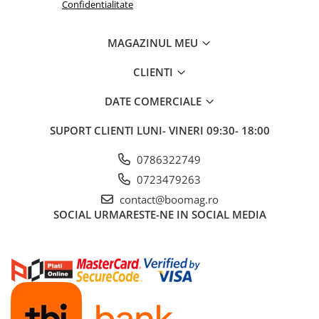
Confidentialitate
Manete schimbator bicicleta
Manete mixte frana - schimbator
MAGAZINUL MEU
Rulmenti si coronite
CLIENTI
Echipament ciclism
DATE COMERCIALE
Ochelari
Casca bicicleta
SUPORT CLIENTI
LUNI- VINERI 09:30- 18:00
Protectii
0786322749
Sosete
0723479263
Rucsaci si borsete ciclism
contact@boomag.ro
Manusi bicicleta
SOCIAL
URMARESTE-NE IN SOCIAL MEDIA
Pantofi ciclism
Imbracaminte ciclism barbati
Imbracaminte ciclism dama
Imbracaminte ciclism copii