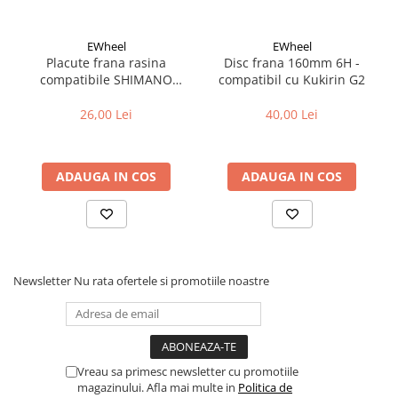
Fond de janta
Sei si tija sa bicicleta
EWheel
EWheel
Placute frana rasina
Disc frana 160mm 6H -
Tija sa bicicleta
compatibile SHIMANO
compatibil cu Kukirin G2
B05S-RX (compatibil Kukirin
Sei
G2/G4 2025)
26,00 Lei
40,00 Lei
Coliere si cleme sa
Huse sa
Angrenaje bicicleta
ADAUGA IN COS
ADAUGA IN COS
Foi angrenaj
Angrenaj pedalier
Butuci pedalieri
Brat pedalier
Newsletter
Nu rata ofertele si promotiile noastre
Schimbator de viteze bicicleta
Schimbatoare fata
Schimbatoare spate
Manete schimbator si frana
Vreau sa primesc newsletter cu promotiile
Manete frana bicicleta
magazinului. Afla mai multe in
Politica de