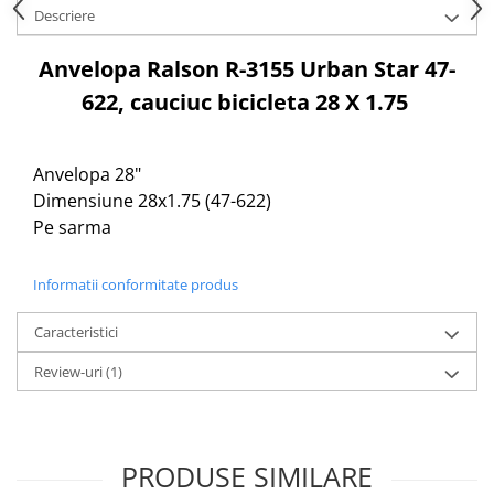
Cuvete bicicleta
Descriere
Furci bicicleta
Anvelopa Ralson R-3155 Urban Star 47-
Cabluri si camasi
622, cauciuc bicicleta 28 X 1.75
Frana bicicleta
Placute frana bicicleta
Anvelopa 28"
Discuri frana bicicleta
Dimensiune 28x1.75 (47-622)
Saboti frana bicicleta
Pe sarma
Adaptoare frana bicicleta
Frane pe disc
Informatii conformitate produs
Frane pe janta
Accesorii frane bicicleta
Caracteristici
Roti bicicleta
Review-uri
(1)
Spite
Butuci
Accesorii butuci
Roti
PRODUSE SIMILARE
Jante bicicleta