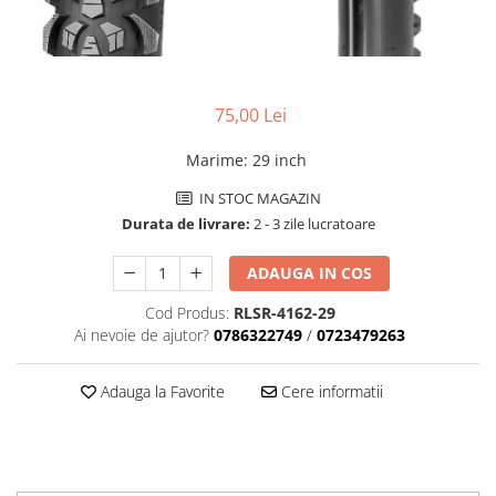
Tija sa bicicleta
Aparatori si protectii
Sei
Cric
Coliere si cleme sa
Furca
Huse sa
75,00 Lei
Sisteme de pliere
Angrenaje bicicleta
Suspensii
Foi angrenaj
Marime
:
29 inch
Ghidoane
Angrenaj pedalier
IN STOC MAGAZIN
Rulmenti si suruburi
Butuci pedalieri
Durata de livrare:
2 - 3 zile lucratoare
Roti
Brat pedalier
Schimbator de viteze bicicleta
ADAUGA IN COS
Schimbatoare fata
Cod Produs:
RLSR-4162-29
Schimbatoare spate
Ai nevoie de ajutor?
0786322749
/
0723479263
Manete schimbator si frana
Adauga la Favorite
Cere informatii
Manete frana bicicleta
Manete schimbator bicicleta
Manete mixte frana - schimbator
Rulmenti si coronite