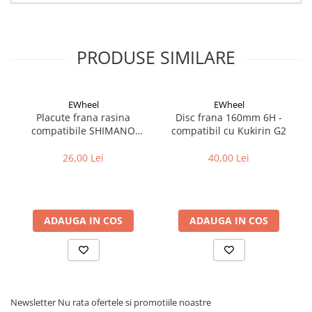
PRODUSE SIMILARE
EWheel
EWheel
Placute frana rasina
Disc frana 160mm 6H -
compatibile SHIMANO
compatibil cu Kukirin G2
B05S-RX (compatibil Kukirin
G2/G4 2025)
26,00 Lei
40,00 Lei
ADAUGA IN COS
ADAUGA IN COS
Newsletter
Nu rata ofertele si promotiile noastre