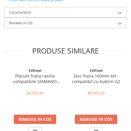
Caracteristici
Review-uri
(0)
PRODUSE SIMILARE
EWheel
EWheel
Placute frana rasina
Disc frana 160mm 6H -
compatibile SHIMANO
compatibil cu Kukirin G2
B05S-RX (compatibil Kukirin
G2/G4 2025)
26,00 Lei
40,00 Lei
ADAUGA IN COS
ADAUGA IN COS