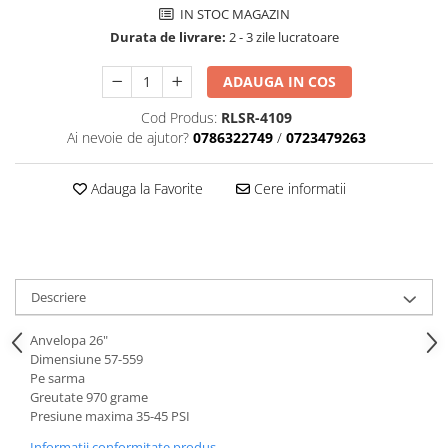
Tija sa bicicleta
IN STOC MAGAZIN
Aparatori si protectii
Sei
Durata de livrare:
2 - 3 zile lucratoare
Cric
Coliere si cleme sa
Furca
ADAUGA IN COS
Huse sa
Sisteme de pliere
Angrenaje bicicleta
Cod Produs:
RLSR-4109
Suspensii
Ai nevoie de ajutor?
0786322749
/
0723479263
Foi angrenaj
Ghidoane
Angrenaj pedalier
Rulmenti si suruburi
Adauga la Favorite
Cere informatii
Butuci pedalieri
Roti
Brat pedalier
Schimbator de viteze bicicleta
Schimbatoare fata
Descriere
Schimbatoare spate
Manete schimbator si frana
Anvelopa 26"
Manete frana bicicleta
Dimensiune 57-559
Pe sarma
Manete schimbator bicicleta
Greutate 970 grame
Manete mixte frana - schimbator
Presiune maxima 35-45 PSI
Rulmenti si coronite
Informatii conformitate produs